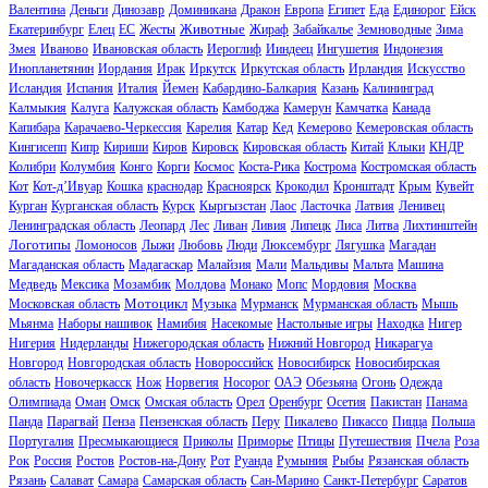
Валентина
Деньги
Динозавр
Доминикана
Дракон
Европа
Египет
Еда
Единорог
Ейск
Животные
Екатеринбург
Елец
ЕС
Жесты
Жираф
Забайкалье
Земноводные
Зима
Змея
Иваново
Ивановская область
Иероглиф
Ииндеец
Ингушетия
Индонезия
Инопланетянин
Иордания
Ирак
Иркутск
Иркутская область
Ирландия
Искусство
Исландия
Испания
Италия
Йемен
Кабардино-Балкария
Казань
Калининград
Калмыкия
Калуга
Калужская область
Камбоджа
Камерун
Камчатка
Канада
Капибара
Карачаево-Черкессия
Карелия
Катар
Кед
Кемерово
Кемеровская область
Кингисепп
Кипр
Кириши
Киров
Кировск
Кировская область
Китай
Клыки
КНДР
Колибри
Колумбия
Конго
Корги
Космос
Коста-Рика
Кострома
Костромская область
Кот
Кот-д’Ивуар
Кошка
краснодар
Красноярск
Крокодил
Кронштадт
Крым
Кувейт
Курган
Курганская область
Курск
Кыргызстан
Лаос
Ласточка
Латвия
Ленивец
Ленинградская область
Леопард
Лес
Ливан
Ливия
Липецк
Лиса
Литва
Лихтинштейн
Логотипы
Ломоносов
Лыжи
Любовь
Люди
Люксембург
Лягушка
Магадан
Магаданская область
Мадагаскар
Малайзия
Мали
Мальдивы
Мальта
Машина
Медведь
Мексика
Мозамбик
Молдова
Монако
Мопс
Мордовия
Москва
Мотоцикл
Московская область
Музыка
Мурманск
Мурманская область
Мышь
Мьянма
Наборы нашивок
Намибия
Насекомые
Настольные игры
Находка
Нигер
Нигерия
Нидерланды
Нижегородская область
Нижний Новгород
Никарагуа
Новгород
Новгородская область
Новороссийск
Новосибирск
Новосибирская
область
Новочеркасск
Нож
Норвегия
Носорог
ОАЭ
Обезьяна
Огонь
Одежда
Олимпиада
Оман
Омск
Омская область
Орел
Оренбург
Осетия
Пакистан
Панама
Панда
Парагвай
Пенза
Пензенская область
Перу
Пикалево
Пикассо
Пицца
Польша
Португалия
Пресмыкающиеся
Приколы
Приморье
Птицы
Путешествия
Пчела
Роза
Рок
Россия
Ростов
Ростов-на-Дону
Рот
Руанда
Румыния
Рыбы
Рязанская область
Рязань
Салават
Самара
Самарская область
Сан-Марино
Санкт-Петербург
Саратов