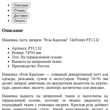
Описание
Отзывы
Доставка
Оплата
Описание
Нашивка, патч, шеврон "Роза Красная" 74x91mm PTC132
Артикул: PTC132
Размер: 74*91 мм
Тип: На термоклеевой основе
Вышита на шевронной ткани
Производство: Россия
Нашивка «Роза Красная» — изящный декоративный патч для
одежды, рюкзаков, сумок и аксессуаров. Размер 74×91 мм
делает шеврон заметным, но аккуратным акцентом на куртке,
худи, джинсовке, жилете, шоппере, косметичке или рюкзаке.
Нашивка вышита на шевронной ткани и выполнена на
термоклеевой основе, поэтому ее можно закрепить на
подходящей ткани с помощью нагрева. Красная роза добавит
вещи романтичный стиль, яркий женственный акцент и