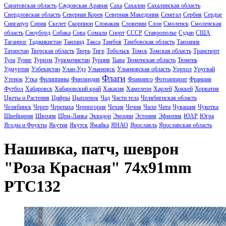
Саратовская область
Саудовская Аравия
Саха
Сахалин
Сахалинская область
Свердловская область
Северная Корея
Северная Македония
Сенегал
Сербия
Сердце
Сингапур
Сирия
Скелет
Скорпион
Словакия
Словении
Слон
Смоленск
Смоленская
область
Сноуборд
Собака
Сова
Сомали
Спорт
СССР
Ставрополье
Судан
США
Таганрог
Таджикистан
Таиланд
Такса
Тамбов
Тамбовская область
Танзания
Татарстан
Тверская область
Тверь
Тигр
Тобольск
Томск
Томская область
Транспорт
Тула
Тунис
Туризм
Туркменистан
Турция
Тыва
Тюменская область
Тюмень
Удмуртия
Узбекистан
Улан-Удэ
Ульяновск
Ульяновская область
Уорхол
Уругвай
Флаги
Утенок
Утка
Филиппины
Финляндия
Фламинго
Фотоаппарат
Франция
Футбол
Хабаровск
Хабаровский край
Хакасия
Хамелеон
Харлей
Хоккей
Хорватия
Цветы и Растения
Цифры
Цыпленок
Чад
Части тела
Челябигнская область
Челябинск
Череп
Черепаха
Черногория
Чехия
Чечня
Чили
Чита
Чувашия
Чукотка
Швейцария
Швеция
Шри-Ланка
Эквадор
Эмоции
Эстония
Эфиопия
ЮАР
Югра
Ягоды и Фрукты
Якутия
Якутск
Ямайка
ЯНАО
Ярославль
Ярославская область
Нашивка, патч, шеврон
"Роза Красная" 74x91mm
PTC132