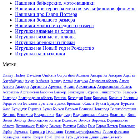
Нашивки байкерские, мото-нашивки
Нашивки про героев комиксов, мультфильмов, фильмов
Нашивки про Гарри Поттера
Нашивки большого размера
Нашивки малого и среднего размера
Игрушки вязаные из хлопка
Игрушки вязаные из плюша
Игрушки-брелоки из пряжи
Игрушки на Новый год и Рождество
Игрушки на праздники
Метки
Disney
Harlrey Davidson
Umbrella Corporation
Абхазия
Австралия
Австрия
Адыгея
Азербайджан
Акула
Албания
Алжир
Алтай
Америка
Амурская область
Ангел
Ангола
Андорра
Аргентина
Армения
Армия
Архангельск
Астраханская область
Байкер
Астрахань
Афганистан
Бабочка
Бангладеш
Бахрейн
Башкортостан
Беларусь
Белгород
Белгородская область
Бельгия
Бесенджи
Бокс
Болгария
Боливия
Босния и
Герцеговина
Ботсвана
Бразилия
Брянск
Брянская область
Буквы
Бульдог
Буркина
Фасо
Бурундук
Бурятия
Бутан
Бэнкси
Ватикан
Великий Новгород
Великобритания
Венгрия
Венесуэла
Владивосток
Владимир
Владимирская область
Волгоград
Волк
Волна
Вологда
Вологодская область
Волосово
Волхов
Воронеж
Воронежская
область
Всеволожск
Выборг
Высоцк
Вьетнам
Габон
Гана
Гарри Поттер
Гватемала
Герои мультфильмов
Герои фильмов
Гербы
Германия
Герои игр
Герои книг
Голландия
Голубь
Греция
Гриб
Грузия
Гусь
Дагестан
Дания
День Святого