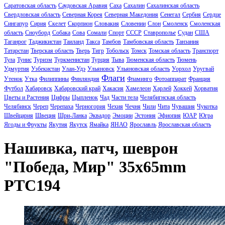
Саратовская область
Саудовская Аравия
Саха
Сахалин
Сахалинская область
Свердловская область
Северная Корея
Северная Македония
Сенегал
Сербия
Сердце
Сингапур
Сирия
Скелет
Скорпион
Словакия
Словении
Слон
Смоленск
Смоленская
область
Сноуборд
Собака
Сова
Сомали
Спорт
СССР
Ставрополье
Судан
США
Таганрог
Таджикистан
Таиланд
Такса
Тамбов
Тамбовская область
Танзания
Татарстан
Тверская область
Тверь
Тигр
Тобольск
Томск
Томская область
Транспорт
Тула
Тунис
Туризм
Туркменистан
Турция
Тыва
Тюменская область
Тюмень
Удмуртия
Узбекистан
Улан-Удэ
Ульяновск
Ульяновская область
Уорхол
Уругвай
Флаги
Утенок
Утка
Филиппины
Финляндия
Фламинго
Фотоаппарат
Франция
Футбол
Хабаровск
Хабаровский край
Хакасия
Хамелеон
Харлей
Хоккей
Хорватия
Цветы и Растения
Цифры
Цыпленок
Чад
Части тела
Челябигнская область
Челябинск
Череп
Черепаха
Черногория
Чехия
Чечня
Чили
Чита
Чувашия
Чукотка
Швейцария
Швеция
Шри-Ланка
Эквадор
Эмоции
Эстония
Эфиопия
ЮАР
Югра
Ягоды и Фрукты
Якутия
Якутск
Ямайка
ЯНАО
Ярославль
Ярославская область
Нашивка, патч, шеврон
"Победа, Мир" 35x65mm
PTC194