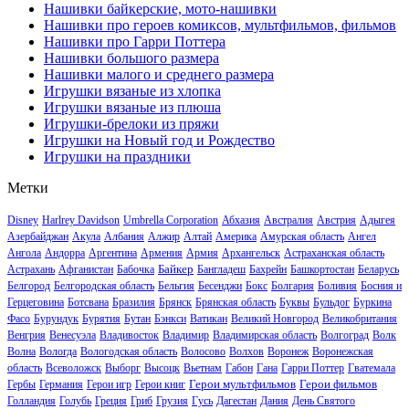
Нашивки байкерские, мото-нашивки
Нашивки про героев комиксов, мультфильмов, фильмов
Нашивки про Гарри Поттера
Нашивки большого размера
Нашивки малого и среднего размера
Игрушки вязаные из хлопка
Игрушки вязаные из плюша
Игрушки-брелоки из пряжи
Игрушки на Новый год и Рождество
Игрушки на праздники
Метки
Disney
Harlrey Davidson
Umbrella Corporation
Абхазия
Австралия
Австрия
Адыгея
Азербайджан
Акула
Албания
Алжир
Алтай
Америка
Амурская область
Ангел
Ангола
Андорра
Аргентина
Армения
Армия
Архангельск
Астраханская область
Байкер
Астрахань
Афганистан
Бабочка
Бангладеш
Бахрейн
Башкортостан
Беларусь
Белгород
Белгородская область
Бельгия
Бесенджи
Бокс
Болгария
Боливия
Босния и
Герцеговина
Ботсвана
Бразилия
Брянск
Брянская область
Буквы
Бульдог
Буркина
Фасо
Бурундук
Бурятия
Бутан
Бэнкси
Ватикан
Великий Новгород
Великобритания
Венгрия
Венесуэла
Владивосток
Владимир
Владимирская область
Волгоград
Волк
Волна
Вологда
Вологодская область
Волосово
Волхов
Воронеж
Воронежская
область
Всеволожск
Выборг
Высоцк
Вьетнам
Габон
Гана
Гарри Поттер
Гватемала
Герои мультфильмов
Герои фильмов
Гербы
Германия
Герои игр
Герои книг
Голландия
Голубь
Греция
Гриб
Грузия
Гусь
Дагестан
Дания
День Святого