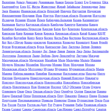
Валентина
Деньги
Динозавр
Доминикана
Дракон
Европа
Египет
Еда
Единорог
Ейск
Животные
Екатеринбург
Елец
ЕС
Жесты
Жираф
Забайкалье
Земноводные
Зима
Змея
Иваново
Ивановская область
Иероглиф
Ииндеец
Ингушетия
Индонезия
Инопланетянин
Иордания
Ирак
Иркутск
Иркутская область
Ирландия
Искусство
Исландия
Испания
Италия
Йемен
Кабардино-Балкария
Казань
Калининград
Калмыкия
Калуга
Калужская область
Камбоджа
Камерун
Камчатка
Канада
Капибара
Карачаево-Черкессия
Карелия
Катар
Кед
Кемерово
Кемеровская область
Кингисепп
Кипр
Кириши
Киров
Кировск
Кировская область
Китай
Клыки
КНДР
Колибри
Колумбия
Конго
Корги
Космос
Коста-Рика
Кострома
Костромская область
Кот
Кот-д’Ивуар
Кошка
краснодар
Красноярск
Крокодил
Кронштадт
Крым
Кувейт
Курган
Курганская область
Курск
Кыргызстан
Лаос
Ласточка
Латвия
Ленивец
Ленинградская область
Леопард
Лес
Ливан
Ливия
Липецк
Лиса
Литва
Лихтинштейн
Логотипы
Ломоносов
Лыжи
Любовь
Люди
Люксембург
Лягушка
Магадан
Магаданская область
Мадагаскар
Малайзия
Мали
Мальдивы
Мальта
Машина
Медведь
Мексика
Мозамбик
Молдова
Монако
Мопс
Мордовия
Москва
Мотоцикл
Московская область
Музыка
Мурманск
Мурманская область
Мышь
Мьянма
Наборы нашивок
Намибия
Насекомые
Настольные игры
Находка
Нигер
Нигерия
Нидерланды
Нижегородская область
Нижний Новгород
Никарагуа
Новгород
Новгородская область
Новороссийск
Новосибирск
Новосибирская
область
Новочеркасск
Нож
Норвегия
Носорог
ОАЭ
Обезьяна
Огонь
Одежда
Олимпиада
Оман
Омск
Омская область
Орел
Оренбург
Осетия
Пакистан
Панама
Панда
Парагвай
Пенза
Пензенская область
Перу
Пикалево
Пикассо
Пицца
Польша
Португалия
Пресмыкающиеся
Приколы
Приморье
Птицы
Путешествия
Пчела
Роза
Рок
Россия
Ростов
Ростов-на-Дону
Рот
Руанда
Румыния
Рыбы
Рязанская область
Рязань
Салават
Самара
Самарская область
Сан-Марино
Санкт-Петербург
Саратов