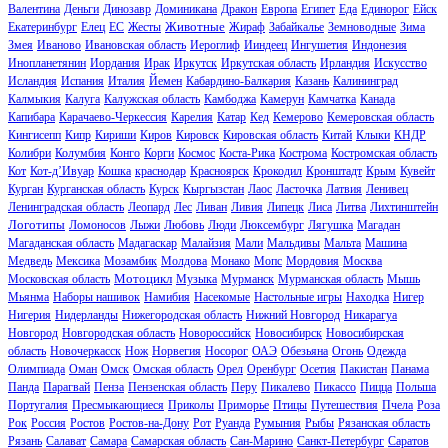
Валентина
Деньги
Динозавр
Доминикана
Дракон
Европа
Египет
Еда
Единорог
Ейск
Животные
Екатеринбург
Елец
ЕС
Жесты
Жираф
Забайкалье
Земноводные
Зима
Змея
Иваново
Ивановская область
Иероглиф
Ииндеец
Ингушетия
Индонезия
Инопланетянин
Иордания
Ирак
Иркутск
Иркутская область
Ирландия
Искусство
Исландия
Испания
Италия
Йемен
Кабардино-Балкария
Казань
Калининград
Калмыкия
Калуга
Калужская область
Камбоджа
Камерун
Камчатка
Канада
Капибара
Карачаево-Черкессия
Карелия
Катар
Кед
Кемерово
Кемеровская область
Кингисепп
Кипр
Кириши
Киров
Кировск
Кировская область
Китай
Клыки
КНДР
Колибри
Колумбия
Конго
Корги
Космос
Коста-Рика
Кострома
Костромская область
Кот
Кот-д’Ивуар
Кошка
краснодар
Красноярск
Крокодил
Кронштадт
Крым
Кувейт
Курган
Курганская область
Курск
Кыргызстан
Лаос
Ласточка
Латвия
Ленивец
Ленинградская область
Леопард
Лес
Ливан
Ливия
Липецк
Лиса
Литва
Лихтинштейн
Логотипы
Ломоносов
Лыжи
Любовь
Люди
Люксембург
Лягушка
Магадан
Магаданская область
Мадагаскар
Малайзия
Мали
Мальдивы
Мальта
Машина
Медведь
Мексика
Мозамбик
Молдова
Монако
Мопс
Мордовия
Москва
Мотоцикл
Московская область
Музыка
Мурманск
Мурманская область
Мышь
Мьянма
Наборы нашивок
Намибия
Насекомые
Настольные игры
Находка
Нигер
Нигерия
Нидерланды
Нижегородская область
Нижний Новгород
Никарагуа
Новгород
Новгородская область
Новороссийск
Новосибирск
Новосибирская
область
Новочеркасск
Нож
Норвегия
Носорог
ОАЭ
Обезьяна
Огонь
Одежда
Олимпиада
Оман
Омск
Омская область
Орел
Оренбург
Осетия
Пакистан
Панама
Панда
Парагвай
Пенза
Пензенская область
Перу
Пикалево
Пикассо
Пицца
Польша
Португалия
Пресмыкающиеся
Приколы
Приморье
Птицы
Путешествия
Пчела
Роза
Рок
Россия
Ростов
Ростов-на-Дону
Рот
Руанда
Румыния
Рыбы
Рязанская область
Рязань
Салават
Самара
Самарская область
Сан-Марино
Санкт-Петербург
Саратов