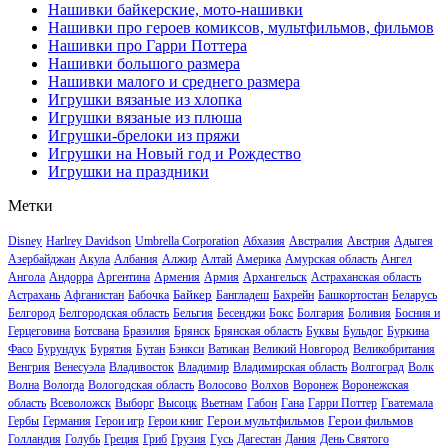
Нашивки байкерские, мото-нашивки
Нашивки про героев комиксов, мультфильмов, фильмов
Нашивки про Гарри Поттера
Нашивки большого размера
Нашивки малого и среднего размера
Игрушки вязаные из хлопка
Игрушки вязаные из плюша
Игрушки-брелоки из пряжи
Игрушки на Новый год и Рождество
Игрушки на праздники
Метки
Disney
Harlrey Davidson
Umbrella Corporation
Абхазия
Австралия
Австрия
Адыгея
Азербайджан
Акула
Албания
Алжир
Алтай
Америка
Амурская область
Ангел
Ангола
Андорра
Аргентина
Армения
Армия
Архангельск
Астраханская область
Байкер
Астрахань
Афганистан
Бабочка
Бангладеш
Бахрейн
Башкортостан
Беларусь
Белгород
Белгородская область
Бельгия
Бесенджи
Бокс
Болгария
Боливия
Босния и
Герцеговина
Ботсвана
Бразилия
Брянск
Брянская область
Буквы
Бульдог
Буркина
Фасо
Бурундук
Бурятия
Бутан
Бэнкси
Ватикан
Великий Новгород
Великобритания
Венгрия
Венесуэла
Владивосток
Владимир
Владимирская область
Волгоград
Волк
Волна
Вологда
Вологодская область
Волосово
Волхов
Воронеж
Воронежская
область
Всеволожск
Выборг
Высоцк
Вьетнам
Габон
Гана
Гарри Поттер
Гватемала
Герои мультфильмов
Герои фильмов
Гербы
Германия
Герои игр
Герои книг
Голландия
Голубь
Греция
Гриб
Грузия
Гусь
Дагестан
Дания
День Святого