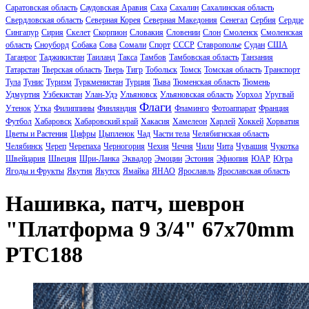
Саратовская область
Саудовская Аравия
Саха
Сахалин
Сахалинская область
Свердловская область
Северная Корея
Северная Македония
Сенегал
Сербия
Сердце
Сингапур
Сирия
Скелет
Скорпион
Словакия
Словении
Слон
Смоленск
Смоленская
область
Сноуборд
Собака
Сова
Сомали
Спорт
СССР
Ставрополье
Судан
США
Таганрог
Таджикистан
Таиланд
Такса
Тамбов
Тамбовская область
Танзания
Татарстан
Тверская область
Тверь
Тигр
Тобольск
Томск
Томская область
Транспорт
Тула
Тунис
Туризм
Туркменистан
Турция
Тыва
Тюменская область
Тюмень
Удмуртия
Узбекистан
Улан-Удэ
Ульяновск
Ульяновская область
Уорхол
Уругвай
Флаги
Утенок
Утка
Филиппины
Финляндия
Фламинго
Фотоаппарат
Франция
Футбол
Хабаровск
Хабаровский край
Хакасия
Хамелеон
Харлей
Хоккей
Хорватия
Цветы и Растения
Цифры
Цыпленок
Чад
Части тела
Челябигнская область
Челябинск
Череп
Черепаха
Черногория
Чехия
Чечня
Чили
Чита
Чувашия
Чукотка
Швейцария
Швеция
Шри-Ланка
Эквадор
Эмоции
Эстония
Эфиопия
ЮАР
Югра
Ягоды и Фрукты
Якутия
Якутск
Ямайка
ЯНАО
Ярославль
Ярославская область
Нашивка, патч, шеврон
"Платформа 9 3/4" 67x70mm
PTC188