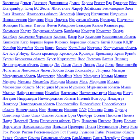
Валентина
Деньги
Динозавр
Доминикана
Дракон
Европа
Египет
Еда
Единорог
Ейск
Животные
Екатеринбург
Елец
ЕС
Жесты
Жираф
Забайкалье
Земноводные
Зима
Змея
Иваново
Ивановская область
Иероглиф
Ииндеец
Ингушетия
Индонезия
Инопланетянин
Иордания
Ирак
Иркутск
Иркутская область
Ирландия
Искусство
Исландия
Испания
Италия
Йемен
Кабардино-Балкария
Казань
Калининград
Калмыкия
Калуга
Калужская область
Камбоджа
Камерун
Камчатка
Канада
Капибара
Карачаево-Черкессия
Карелия
Катар
Кед
Кемерово
Кемеровская область
Кингисепп
Кипр
Кириши
Киров
Кировск
Кировская область
Китай
Клыки
КНДР
Колибри
Колумбия
Конго
Корги
Космос
Коста-Рика
Кострома
Костромская область
Кот
Кот-д’Ивуар
Кошка
краснодар
Красноярск
Крокодил
Кронштадт
Крым
Кувейт
Курган
Курганская область
Курск
Кыргызстан
Лаос
Ласточка
Латвия
Ленивец
Ленинградская область
Леопард
Лес
Ливан
Ливия
Липецк
Лиса
Литва
Лихтинштейн
Логотипы
Ломоносов
Лыжи
Любовь
Люди
Люксембург
Лягушка
Магадан
Магаданская область
Мадагаскар
Малайзия
Мали
Мальдивы
Мальта
Машина
Медведь
Мексика
Мозамбик
Молдова
Монако
Мопс
Мордовия
Москва
Мотоцикл
Московская область
Музыка
Мурманск
Мурманская область
Мышь
Мьянма
Наборы нашивок
Намибия
Насекомые
Настольные игры
Находка
Нигер
Нигерия
Нидерланды
Нижегородская область
Нижний Новгород
Никарагуа
Новгород
Новгородская область
Новороссийск
Новосибирск
Новосибирская
область
Новочеркасск
Нож
Норвегия
Носорог
ОАЭ
Обезьяна
Огонь
Одежда
Олимпиада
Оман
Омск
Омская область
Орел
Оренбург
Осетия
Пакистан
Панама
Панда
Парагвай
Пенза
Пензенская область
Перу
Пикалево
Пикассо
Пицца
Польша
Португалия
Пресмыкающиеся
Приколы
Приморье
Птицы
Путешествия
Пчела
Роза
Рок
Россия
Ростов
Ростов-на-Дону
Рот
Руанда
Румыния
Рыбы
Рязанская область
Рязань
Салават
Самара
Самарская область
Сан-Марино
Санкт-Петербург
Саратов