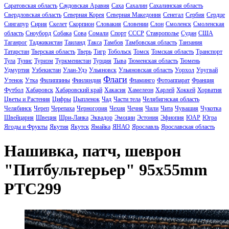
Саратовская область
Саудовская Аравия
Саха
Сахалин
Сахалинская область
Свердловская область
Северная Корея
Северная Македония
Сенегал
Сербия
Сердце
Сингапур
Сирия
Скелет
Скорпион
Словакия
Словении
Слон
Смоленск
Смоленская
область
Сноуборд
Собака
Сова
Сомали
Спорт
СССР
Ставрополье
Судан
США
Таганрог
Таджикистан
Таиланд
Такса
Тамбов
Тамбовская область
Танзания
Татарстан
Тверская область
Тверь
Тигр
Тобольск
Томск
Томская область
Транспорт
Тула
Тунис
Туризм
Туркменистан
Турция
Тыва
Тюменская область
Тюмень
Удмуртия
Узбекистан
Улан-Удэ
Ульяновск
Ульяновская область
Уорхол
Уругвай
Флаги
Утенок
Утка
Филиппины
Финляндия
Фламинго
Фотоаппарат
Франция
Футбол
Хабаровск
Хабаровский край
Хакасия
Хамелеон
Харлей
Хоккей
Хорватия
Цветы и Растения
Цифры
Цыпленок
Чад
Части тела
Челябигнская область
Челябинск
Череп
Черепаха
Черногория
Чехия
Чечня
Чили
Чита
Чувашия
Чукотка
Швейцария
Швеция
Шри-Ланка
Эквадор
Эмоции
Эстония
Эфиопия
ЮАР
Югра
Ягоды и Фрукты
Якутия
Якутск
Ямайка
ЯНАО
Ярославль
Ярославская область
Нашивка, патч, шеврон
"Питбультерьер" 95x55mm
PTC299