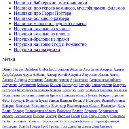
Нашивки байкерские, мото-нашивки
Нашивки про героев комиксов, мультфильмов, фильмов
Нашивки про Гарри Поттера
Нашивки большого размера
Нашивки малого и среднего размера
Игрушки вязаные из хлопка
Игрушки вязаные из плюша
Игрушки-брелоки из пряжи
Игрушки на Новый год и Рождество
Игрушки на праздники
Метки
Disney
Harlrey Davidson
Umbrella Corporation
Абхазия
Австралия
Австрия
Адыгея
Азербайджан
Акула
Албания
Алжир
Алтай
Америка
Амурская область
Ангел
Ангола
Андорра
Аргентина
Армения
Армия
Архангельск
Астраханская область
Байкер
Астрахань
Афганистан
Бабочка
Бангладеш
Бахрейн
Башкортостан
Беларусь
Белгород
Белгородская область
Бельгия
Бесенджи
Бокс
Болгария
Боливия
Босния и
Герцеговина
Ботсвана
Бразилия
Брянск
Брянская область
Буквы
Бульдог
Буркина
Фасо
Бурундук
Бурятия
Бутан
Бэнкси
Ватикан
Великий Новгород
Великобритания
Венгрия
Венесуэла
Владивосток
Владимир
Владимирская область
Волгоград
Волк
Волна
Вологда
Вологодская область
Волосово
Волхов
Воронеж
Воронежская
область
Всеволожск
Выборг
Высоцк
Вьетнам
Габон
Гана
Гарри Поттер
Гватемала
Герои мультфильмов
Герои фильмов
Гербы
Германия
Герои игр
Герои книг
Голландия
Голубь
Греция
Гриб
Грузия
Гусь
Дагестан
Дания
День Святого