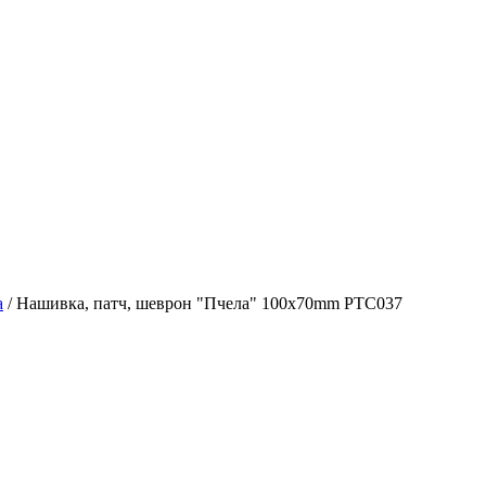
а
/
Нашивка, патч, шеврон "Пчела" 100x70mm PTC037