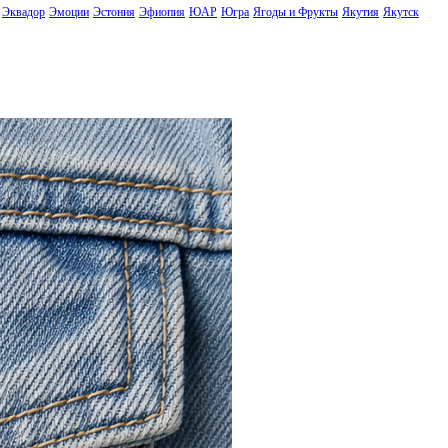
Эквадор
Эмоции
Эстония
Эфиопия
ЮАР
Югра
Ягоды и Фрукты
Якутия
Якутск