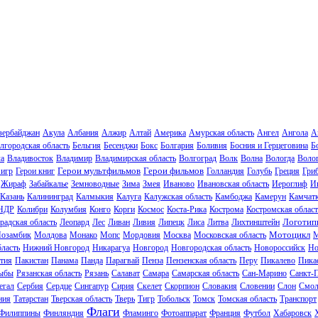
зербайджан
Акула
Албания
Алжир
Алтай
Америка
Амурская область
Ангел
Ангола
А
лгородская область
Бельгия
Бесенджи
Бокс
Болгария
Боливия
Босния и Герцеговина
Б
ла
Владивосток
Владимир
Владимирская область
Волгоград
Волк
Волна
Вологда
Волог
Герои мультфильмов
Герои фильмов
 игр
Герои книг
Голландия
Голубь
Греция
Гри
Жираф
Забайкалье
Земноводные
Зима
Змея
Иваново
Ивановская область
Иероглиф
И
Казань
Калининград
Калмыкия
Калуга
Калужская область
Камбоджа
Камерун
Камчат
НДР
Колибри
Колумбия
Конго
Корги
Космос
Коста-Рика
Кострома
Костромская област
Логотип
радская область
Леопард
Лес
Ливан
Ливия
Липецк
Лиса
Литва
Лихтинштейн
Мотоцикл
озамбик
Молдова
Монако
Мопс
Мордовия
Москва
Московская область
М
ласть
Нижний Новгород
Никарагуа
Новгород
Новгородская область
Новороссийск
Но
тия
Пакистан
Панама
Панда
Парагвай
Пенза
Пензенская область
Перу
Пикалево
Пика
ыбы
Рязанская область
Рязань
Салават
Самара
Самарская область
Сан-Марино
Санкт-
егал
Сербия
Сердце
Сингапур
Сирия
Скелет
Скорпион
Словакия
Словении
Слон
Смол
ния
Татарстан
Тверская область
Тверь
Тигр
Тобольск
Томск
Томская область
Транспорт
Флаги
Филиппины
Финляндия
Фламинго
Фотоаппарат
Франция
Футбол
Хабаровск