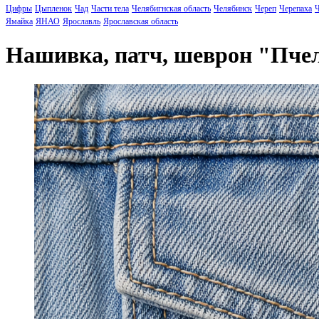
Цифры
Цыпленок
Чад
Части тела
Челябигнская область
Челябинск
Череп
Черепаха
Ч
Ямайка
ЯНАО
Ярославль
Ярославская область
Нашивка, патч, шеврон "Пче