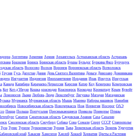
ндорра
Аргентина
Армения
Армия
Архангельск
Астраханская область
Астрахань
отсвана
Бразилия
Брянск
Брянская область
Буквы
Бульдог
Буркина Фасо
Бурундук
одская область
Волосово
Волхов
Воронеж
Воронежская область
Всеволожск
б
Грузия
Гусь
Дагестан
Дания
День Святого Валентина
Деньги
Динозавр
Доминикана
индеец
Ингушетия
Индонезия
Инопланетянин
Иордания
Ирак
Иркутск
Иркутская
ка
Канада
Капибара
Карачаево-Черкессия
Карелия
Катар
Кед
Кемерово
Кемеровская
ь
Кот
Кот-д’Ивуар
Кошка
краснодар
Красноярск
Крокодил
Кронштадт
Крым
Кувейт
ы
Ломоносов
Лыжи
Любовь
Люди
Люксембург
Лягушка
Магадан
Магаданская
узыка
Мурманск
Мурманская область
Мышь
Мьянма
Наборы нашивок
Намибия
восибирск
Новосибирская область
Новочеркасск
Нож
Норвегия
Носорог
ОАЭ
ссо
Пицца
Польша
Португалия
Пресмыкающиеся
Приколы
Приморье
Птицы
Петербург
Саратов
Саратовская область
Саудовская Аравия
Саха
Сахалин
енск
Смоленская область
Сноуборд
Собака
Сова
Сомали
Спорт
СССР
Ставрополье
Тула
Тунис
Туризм
Туркменистан
Турция
Тыва
Тюменская область
Тюмень
Удмуртия
Хабаровский край
Хакасия
Хамелеон
Харлей
Хоккей
Хорватия
Цветы и Растения