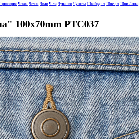
ерногория
Чехия
Чечня
Чили
Чита
Чувашия
Чукотка
Швейцария
Швеция
Шри-Ланка
ла" 100x70mm PTC037