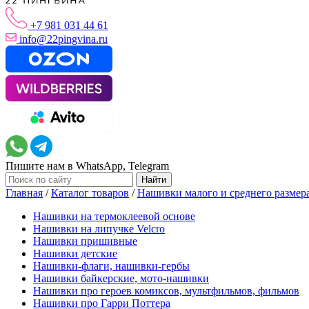
+7 981 031 44 61
info@22pingvina.ru
Пишите нам в WhatsApp, Telegram
Главная
/
Каталог товаров
/
Нашивки малого и среднего размер
Нашивки на термоклеевой основе
Нашивки на липучке Velcro
Нашивки пришивные
Нашивки детские
Нашивки-флаги, нашивки-гербы
Нашивки байкерские, мото-нашивки
Нашивки про героев комиксов, мультфильмов, фильмов
Нашивки про Гарри Поттера