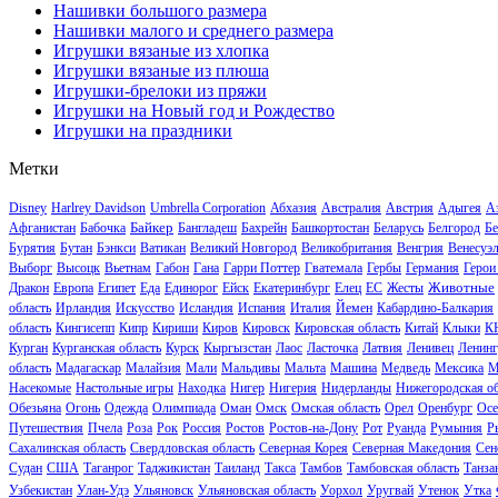
Нашивки большого размера
Нашивки малого и среднего размера
Игрушки вязаные из хлопка
Игрушки вязаные из плюша
Игрушки-брелоки из пряжи
Игрушки на Новый год и Рождество
Игрушки на праздники
Метки
Disney
Harlrey Davidson
Umbrella Corporation
Абхазия
Австралия
Австрия
Адыгея
А
Байкер
Афганистан
Бабочка
Бангладеш
Бахрейн
Башкортостан
Беларусь
Белгород
Бе
Бурятия
Бутан
Бэнкси
Ватикан
Великий Новгород
Великобритания
Венгрия
Венесуэ
Выборг
Высоцк
Вьетнам
Габон
Гана
Гарри Поттер
Гватемала
Гербы
Германия
Герои
Животные
Дракон
Европа
Египет
Еда
Единорог
Ейск
Екатеринбург
Елец
ЕС
Жесты
область
Ирландия
Искусство
Исландия
Испания
Италия
Йемен
Кабардино-Балкария
область
Кингисепп
Кипр
Кириши
Киров
Кировск
Кировская область
Китай
Клыки
К
Курган
Курганская область
Курск
Кыргызстан
Лаос
Ласточка
Латвия
Ленивец
Ленинг
область
Мадагаскар
Малайзия
Мали
Мальдивы
Мальта
Машина
Медведь
Мексика
М
Насекомые
Настольные игры
Находка
Нигер
Нигерия
Нидерланды
Нижегородская об
Обезьяна
Огонь
Одежда
Олимпиада
Оман
Омск
Омская область
Орел
Оренбург
Осе
Путешествия
Пчела
Роза
Рок
Россия
Ростов
Ростов-на-Дону
Рот
Руанда
Румыния
Р
Сахалинская область
Свердловская область
Северная Корея
Северная Македония
Сен
Судан
США
Таганрог
Таджикистан
Таиланд
Такса
Тамбов
Тамбовская область
Танза
Узбекистан
Улан-Удэ
Ульяновск
Ульяновская область
Уорхол
Уругвай
Утенок
Утка