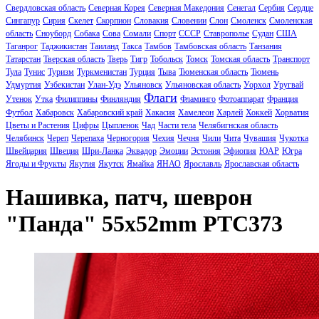
Свердловская область
Северная Корея
Северная Македония
Сенегал
Сербия
Сердце
Сингапур
Сирия
Скелет
Скорпион
Словакия
Словении
Слон
Смоленск
Смоленская
область
Сноуборд
Собака
Сова
Сомали
Спорт
СССР
Ставрополье
Судан
США
Таганрог
Таджикистан
Таиланд
Такса
Тамбов
Тамбовская область
Танзания
Татарстан
Тверская область
Тверь
Тигр
Тобольск
Томск
Томская область
Транспорт
Тула
Тунис
Туризм
Туркменистан
Турция
Тыва
Тюменская область
Тюмень
Удмуртия
Узбекистан
Улан-Удэ
Ульяновск
Ульяновская область
Уорхол
Уругвай
Флаги
Утенок
Утка
Филиппины
Финляндия
Фламинго
Фотоаппарат
Франция
Футбол
Хабаровск
Хабаровский край
Хакасия
Хамелеон
Харлей
Хоккей
Хорватия
Цветы и Растения
Цифры
Цыпленок
Чад
Части тела
Челябигнская область
Челябинск
Череп
Черепаха
Черногория
Чехия
Чечня
Чили
Чита
Чувашия
Чукотка
Швейцария
Швеция
Шри-Ланка
Эквадор
Эмоции
Эстония
Эфиопия
ЮАР
Югра
Ягоды и Фрукты
Якутия
Якутск
Ямайка
ЯНАО
Ярославль
Ярославская область
Нашивка, патч, шеврон
"Панда" 55x52mm PTC373