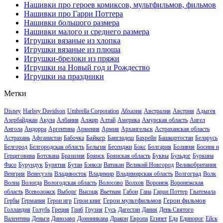
Нашивки про героев комиксов, мультфильмов, фильмов
Нашивки про Гарри Поттера
Нашивки большого размера
Нашивки малого и среднего размера
Игрушки вязаные из хлопка
Игрушки вязаные из плюша
Игрушки-брелоки из пряжи
Игрушки на Новый год и Рождество
Игрушки на праздники
Метки
Disney
Harlrey Davidson
Umbrella Corporation
Абхазия
Австралия
Австрия
Адыгея
Азербайджан
Акула
Албания
Алжир
Алтай
Америка
Амурская область
Ангел
Ангола
Андорра
Аргентина
Армения
Армия
Архангельск
Астраханская область
Байкер
Астрахань
Афганистан
Бабочка
Бангладеш
Бахрейн
Башкортостан
Беларусь
Белгород
Белгородская область
Бельгия
Бесенджи
Бокс
Болгария
Боливия
Босния и
Герцеговина
Ботсвана
Бразилия
Брянск
Брянская область
Буквы
Бульдог
Буркина
Фасо
Бурундук
Бурятия
Бутан
Бэнкси
Ватикан
Великий Новгород
Великобритания
Венгрия
Венесуэла
Владивосток
Владимир
Владимирская область
Волгоград
Волк
Волна
Вологда
Вологодская область
Волосово
Волхов
Воронеж
Воронежская
область
Всеволожск
Выборг
Высоцк
Вьетнам
Габон
Гана
Гарри Поттер
Гватемала
Герои мультфильмов
Герои фильмов
Гербы
Германия
Герои игр
Герои книг
Голландия
Голубь
Греция
Гриб
Грузия
Гусь
Дагестан
Дания
День Святого
Валентина
Деньги
Динозавр
Доминикана
Дракон
Европа
Египет
Еда
Единорог
Ейск