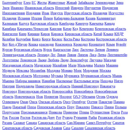
Животные
Екатеринбург
Елец
ЕС
Жесты
Жираф
Забайкалье
Земноводные
Зима
Змея
Иваново
Ивановская область
Иероглиф
Ииндеец
Ингушетия
Индонезия
Инопланетянин
Иордания
Ирак
Иркутск
Иркутская область
Ирландия
Искусство
Исландия
Испания
Италия
Йемен
Кабардино-Балкария
Казань
Калининград
Калмыкия
Калуга
Калужская область
Камбоджа
Камерун
Камчатка
Канада
Капибара
Карачаево-Черкессия
Карелия
Катар
Кед
Кемерово
Кемеровская область
Кингисепп
Кипр
Кириши
Киров
Кировск
Кировская область
Китай
Клыки
КНДР
Колибри
Колумбия
Конго
Корги
Космос
Коста-Рика
Кострома
Костромская область
Кот
Кот-д’Ивуар
Кошка
краснодар
Красноярск
Крокодил
Кронштадт
Крым
Кувейт
Курган
Курганская область
Курск
Кыргызстан
Лаос
Ласточка
Латвия
Ленивец
Ленинградская область
Леопард
Лес
Ливан
Ливия
Липецк
Лиса
Литва
Лихтинштейн
Логотипы
Ломоносов
Лыжи
Любовь
Люди
Люксембург
Лягушка
Магадан
Магаданская область
Мадагаскар
Малайзия
Мали
Мальдивы
Мальта
Машина
Медведь
Мексика
Мозамбик
Молдова
Монако
Мопс
Мордовия
Москва
Мотоцикл
Московская область
Музыка
Мурманск
Мурманская область
Мышь
Мьянма
Наборы нашивок
Намибия
Насекомые
Настольные игры
Находка
Нигер
Нигерия
Нидерланды
Нижегородская область
Нижний Новгород
Никарагуа
Новгород
Новгородская область
Новороссийск
Новосибирск
Новосибирская
область
Новочеркасск
Нож
Норвегия
Носорог
ОАЭ
Обезьяна
Огонь
Одежда
Олимпиада
Оман
Омск
Омская область
Орел
Оренбург
Осетия
Пакистан
Панама
Панда
Парагвай
Пенза
Пензенская область
Перу
Пикалево
Пикассо
Пицца
Польша
Португалия
Пресмыкающиеся
Приколы
Приморье
Птицы
Путешествия
Пчела
Роза
Рок
Россия
Ростов
Ростов-на-Дону
Рот
Руанда
Румыния
Рыбы
Рязанская область
Рязань
Салават
Самара
Самарская область
Сан-Марино
Санкт-Петербург
Саратов
Саратовская область
Саудовская Аравия
Саха
Сахалин
Сахалинская область