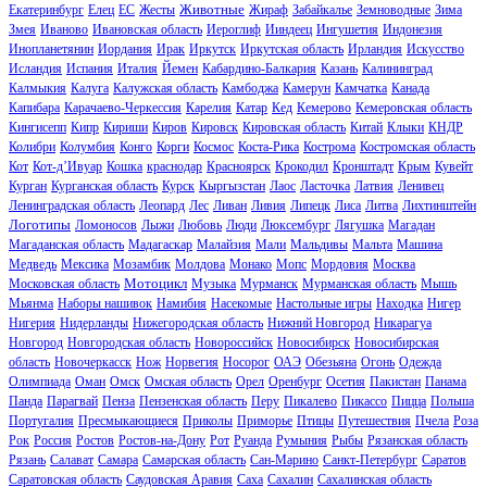
Животные
Екатеринбург
Елец
ЕС
Жесты
Жираф
Забайкалье
Земноводные
Зима
Змея
Иваново
Ивановская область
Иероглиф
Ииндеец
Ингушетия
Индонезия
Инопланетянин
Иордания
Ирак
Иркутск
Иркутская область
Ирландия
Искусство
Исландия
Испания
Италия
Йемен
Кабардино-Балкария
Казань
Калининград
Калмыкия
Калуга
Калужская область
Камбоджа
Камерун
Камчатка
Канада
Капибара
Карачаево-Черкессия
Карелия
Катар
Кед
Кемерово
Кемеровская область
Кингисепп
Кипр
Кириши
Киров
Кировск
Кировская область
Китай
Клыки
КНДР
Колибри
Колумбия
Конго
Корги
Космос
Коста-Рика
Кострома
Костромская область
Кот
Кот-д’Ивуар
Кошка
краснодар
Красноярск
Крокодил
Кронштадт
Крым
Кувейт
Курган
Курганская область
Курск
Кыргызстан
Лаос
Ласточка
Латвия
Ленивец
Ленинградская область
Леопард
Лес
Ливан
Ливия
Липецк
Лиса
Литва
Лихтинштейн
Логотипы
Ломоносов
Лыжи
Любовь
Люди
Люксембург
Лягушка
Магадан
Магаданская область
Мадагаскар
Малайзия
Мали
Мальдивы
Мальта
Машина
Медведь
Мексика
Мозамбик
Молдова
Монако
Мопс
Мордовия
Москва
Мотоцикл
Московская область
Музыка
Мурманск
Мурманская область
Мышь
Мьянма
Наборы нашивок
Намибия
Насекомые
Настольные игры
Находка
Нигер
Нигерия
Нидерланды
Нижегородская область
Нижний Новгород
Никарагуа
Новгород
Новгородская область
Новороссийск
Новосибирск
Новосибирская
область
Новочеркасск
Нож
Норвегия
Носорог
ОАЭ
Обезьяна
Огонь
Одежда
Олимпиада
Оман
Омск
Омская область
Орел
Оренбург
Осетия
Пакистан
Панама
Панда
Парагвай
Пенза
Пензенская область
Перу
Пикалево
Пикассо
Пицца
Польша
Португалия
Пресмыкающиеся
Приколы
Приморье
Птицы
Путешествия
Пчела
Роза
Рок
Россия
Ростов
Ростов-на-Дону
Рот
Руанда
Румыния
Рыбы
Рязанская область
Рязань
Салават
Самара
Самарская область
Сан-Марино
Санкт-Петербург
Саратов
Саратовская область
Саудовская Аравия
Саха
Сахалин
Сахалинская область