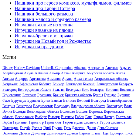
Нашивки про героев комиксов, мультфильмов, фильмов
Нашивки про Гарри Поттера
Нашивки большого размера
Нашивки малого и среднего размера
Игрушки вязаные из хлопка
Игрушки вязаные из плюша
Игрушки-брелоки из пряжи
Игрушки на Новый год и Рождество
Игрушки на праздники
Метки
Disney
Harlrey Davidson
Umbrella Corporation
Абхазия
Австралия
Австрия
Адыгея
Азербайджан
Акула
Албания
Алжир
Алтай
Америка
Амурская область
Ангел
Ангола
Андорра
Аргентина
Армения
Армия
Архангельск
Астраханская область
Байкер
Астрахань
Афганистан
Бабочка
Бангладеш
Бахрейн
Башкортостан
Беларусь
Белгород
Белгородская область
Бельгия
Бесенджи
Бокс
Болгария
Боливия
Босния и
Герцеговина
Ботсвана
Бразилия
Брянск
Брянская область
Буквы
Бульдог
Буркина
Фасо
Бурундук
Бурятия
Бутан
Бэнкси
Ватикан
Великий Новгород
Великобритания
Венгрия
Венесуэла
Владивосток
Владимир
Владимирская область
Волгоград
Волк
Волна
Вологда
Вологодская область
Волосово
Волхов
Воронеж
Воронежская
область
Всеволожск
Выборг
Высоцк
Вьетнам
Габон
Гана
Гарри Поттер
Гватемала
Герои мультфильмов
Герои фильмов
Гербы
Германия
Герои игр
Герои книг
Голландия
Голубь
Греция
Гриб
Грузия
Гусь
Дагестан
Дания
День Святого
Валентина
Деньги
Динозавр
Доминикана
Дракон
Европа
Египет
Еда
Единорог
Ейск