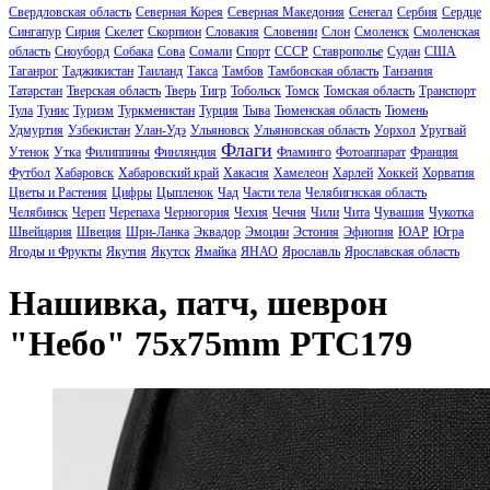
Свердловская область
Северная Корея
Северная Македония
Сенегал
Сербия
Сердце
Сингапур
Сирия
Скелет
Скорпион
Словакия
Словении
Слон
Смоленск
Смоленская
область
Сноуборд
Собака
Сова
Сомали
Спорт
СССР
Ставрополье
Судан
США
Таганрог
Таджикистан
Таиланд
Такса
Тамбов
Тамбовская область
Танзания
Татарстан
Тверская область
Тверь
Тигр
Тобольск
Томск
Томская область
Транспорт
Тула
Тунис
Туризм
Туркменистан
Турция
Тыва
Тюменская область
Тюмень
Удмуртия
Узбекистан
Улан-Удэ
Ульяновск
Ульяновская область
Уорхол
Уругвай
Флаги
Утенок
Утка
Филиппины
Финляндия
Фламинго
Фотоаппарат
Франция
Футбол
Хабаровск
Хабаровский край
Хакасия
Хамелеон
Харлей
Хоккей
Хорватия
Цветы и Растения
Цифры
Цыпленок
Чад
Части тела
Челябигнская область
Челябинск
Череп
Черепаха
Черногория
Чехия
Чечня
Чили
Чита
Чувашия
Чукотка
Швейцария
Швеция
Шри-Ланка
Эквадор
Эмоции
Эстония
Эфиопия
ЮАР
Югра
Ягоды и Фрукты
Якутия
Якутск
Ямайка
ЯНАО
Ярославль
Ярославская область
Нашивка, патч, шеврон
"Небо" 75x75mm PTC179