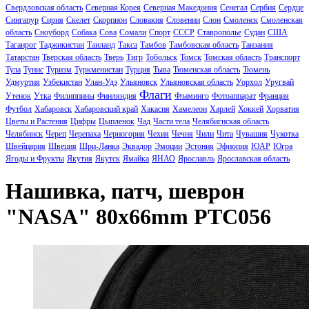
Свердловская область
Северная Корея
Северная Македония
Сенегал
Сербия
Сердце
Сингапур
Сирия
Скелет
Скорпион
Словакия
Словении
Слон
Смоленск
Смоленская
область
Сноуборд
Собака
Сова
Сомали
Спорт
СССР
Ставрополье
Судан
США
Таганрог
Таджикистан
Таиланд
Такса
Тамбов
Тамбовская область
Танзания
Татарстан
Тверская область
Тверь
Тигр
Тобольск
Томск
Томская область
Транспорт
Тула
Тунис
Туризм
Туркменистан
Турция
Тыва
Тюменская область
Тюмень
Удмуртия
Узбекистан
Улан-Удэ
Ульяновск
Ульяновская область
Уорхол
Уругвай
Флаги
Утенок
Утка
Филиппины
Финляндия
Фламинго
Фотоаппарат
Франция
Футбол
Хабаровск
Хабаровский край
Хакасия
Хамелеон
Харлей
Хоккей
Хорватия
Цветы и Растения
Цифры
Цыпленок
Чад
Части тела
Челябигнская область
Челябинск
Череп
Черепаха
Черногория
Чехия
Чечня
Чили
Чита
Чувашия
Чукотка
Швейцария
Швеция
Шри-Ланка
Эквадор
Эмоции
Эстония
Эфиопия
ЮАР
Югра
Ягоды и Фрукты
Якутия
Якутск
Ямайка
ЯНАО
Ярославль
Ярославская область
Нашивка, патч, шеврон
"NASA" 80x66mm PTC056