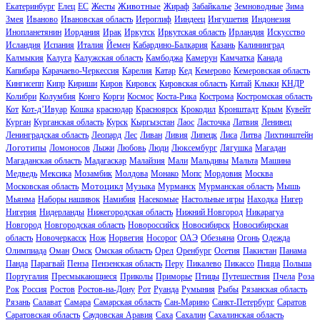
Животные
Екатеринбург
Елец
ЕС
Жесты
Жираф
Забайкалье
Земноводные
Зима
Змея
Иваново
Ивановская область
Иероглиф
Ииндеец
Ингушетия
Индонезия
Инопланетянин
Иордания
Ирак
Иркутск
Иркутская область
Ирландия
Искусство
Исландия
Испания
Италия
Йемен
Кабардино-Балкария
Казань
Калининград
Калмыкия
Калуга
Калужская область
Камбоджа
Камерун
Камчатка
Канада
Капибара
Карачаево-Черкессия
Карелия
Катар
Кед
Кемерово
Кемеровская область
Кингисепп
Кипр
Кириши
Киров
Кировск
Кировская область
Китай
Клыки
КНДР
Колибри
Колумбия
Конго
Корги
Космос
Коста-Рика
Кострома
Костромская область
Кот
Кот-д’Ивуар
Кошка
краснодар
Красноярск
Крокодил
Кронштадт
Крым
Кувейт
Курган
Курганская область
Курск
Кыргызстан
Лаос
Ласточка
Латвия
Ленивец
Ленинградская область
Леопард
Лес
Ливан
Ливия
Липецк
Лиса
Литва
Лихтинштейн
Логотипы
Ломоносов
Лыжи
Любовь
Люди
Люксембург
Лягушка
Магадан
Магаданская область
Мадагаскар
Малайзия
Мали
Мальдивы
Мальта
Машина
Медведь
Мексика
Мозамбик
Молдова
Монако
Мопс
Мордовия
Москва
Мотоцикл
Московская область
Музыка
Мурманск
Мурманская область
Мышь
Мьянма
Наборы нашивок
Намибия
Насекомые
Настольные игры
Находка
Нигер
Нигерия
Нидерланды
Нижегородская область
Нижний Новгород
Никарагуа
Новгород
Новгородская область
Новороссийск
Новосибирск
Новосибирская
область
Новочеркасск
Нож
Норвегия
Носорог
ОАЭ
Обезьяна
Огонь
Одежда
Олимпиада
Оман
Омск
Омская область
Орел
Оренбург
Осетия
Пакистан
Панама
Панда
Парагвай
Пенза
Пензенская область
Перу
Пикалево
Пикассо
Пицца
Польша
Португалия
Пресмыкающиеся
Приколы
Приморье
Птицы
Путешествия
Пчела
Роза
Рок
Россия
Ростов
Ростов-на-Дону
Рот
Руанда
Румыния
Рыбы
Рязанская область
Рязань
Салават
Самара
Самарская область
Сан-Марино
Санкт-Петербург
Саратов
Саратовская область
Саудовская Аравия
Саха
Сахалин
Сахалинская область