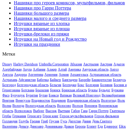
Нашивки про героев комиксов, мультфильмов, фильмов
Нашивки про Гарри Поттера
Нашивки большого размера
Нашивки малого и среднего размера
Игрушки вязаные из хлопка
Игрушки вязаные из плюша
Игрушки-брелоки из пряжи
Игрушки на Новый год и Рождество
Игрушки на праздники
Метки
Disney
Harlrey Davidson
Umbrella Corporation
Абхазия
Австралия
Австрия
Адыгея
Азербайджан
Акула
Албания
Алжир
Алтай
Америка
Амурская область
Ангел
Ангола
Андорра
Аргентина
Армения
Армия
Архангельск
Астраханская область
Байкер
Астрахань
Афганистан
Бабочка
Бангладеш
Бахрейн
Башкортостан
Беларусь
Белгород
Белгородская область
Бельгия
Бесенджи
Бокс
Болгария
Боливия
Босния и
Герцеговина
Ботсвана
Бразилия
Брянск
Брянская область
Буквы
Бульдог
Буркина
Фасо
Бурундук
Бурятия
Бутан
Бэнкси
Ватикан
Великий Новгород
Великобритания
Венгрия
Венесуэла
Владивосток
Владимир
Владимирская область
Волгоград
Волк
Волна
Вологда
Вологодская область
Волосово
Волхов
Воронеж
Воронежская
область
Всеволожск
Выборг
Высоцк
Вьетнам
Габон
Гана
Гарри Поттер
Гватемала
Герои мультфильмов
Герои фильмов
Гербы
Германия
Герои игр
Герои книг
Голландия
Голубь
Греция
Гриб
Грузия
Гусь
Дагестан
Дания
День Святого
Валентина
Деньги
Динозавр
Доминикана
Дракон
Европа
Египет
Еда
Единорог
Ейск