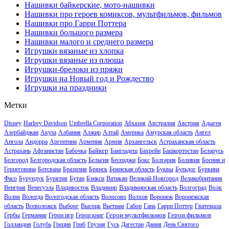
Нашивки байкерские, мото-нашивки
Нашивки про героев комиксов, мультфильмов, фильмов
Нашивки про Гарри Поттера
Нашивки большого размера
Нашивки малого и среднего размера
Игрушки вязаные из хлопка
Игрушки вязаные из плюша
Игрушки-брелоки из пряжи
Игрушки на Новый год и Рождество
Игрушки на праздники
Метки
Disney
Harlrey Davidson
Umbrella Corporation
Абхазия
Австралия
Австрия
Адыгея
Азербайджан
Акула
Албания
Алжир
Алтай
Америка
Амурская область
Ангел
Ангола
Андорра
Аргентина
Армения
Армия
Архангельск
Астраханская область
Байкер
Астрахань
Афганистан
Бабочка
Бангладеш
Бахрейн
Башкортостан
Беларусь
Белгород
Белгородская область
Бельгия
Бесенджи
Бокс
Болгария
Боливия
Босния и
Герцеговина
Ботсвана
Бразилия
Брянск
Брянская область
Буквы
Бульдог
Буркина
Фасо
Бурундук
Бурятия
Бутан
Бэнкси
Ватикан
Великий Новгород
Великобритания
Венгрия
Венесуэла
Владивосток
Владимир
Владимирская область
Волгоград
Волк
Волна
Вологда
Вологодская область
Волосово
Волхов
Воронеж
Воронежская
область
Всеволожск
Выборг
Высоцк
Вьетнам
Габон
Гана
Гарри Поттер
Гватемала
Герои мультфильмов
Герои фильмов
Гербы
Германия
Герои игр
Герои книг
Голландия
Голубь
Греция
Гриб
Грузия
Гусь
Дагестан
Дания
День Святого