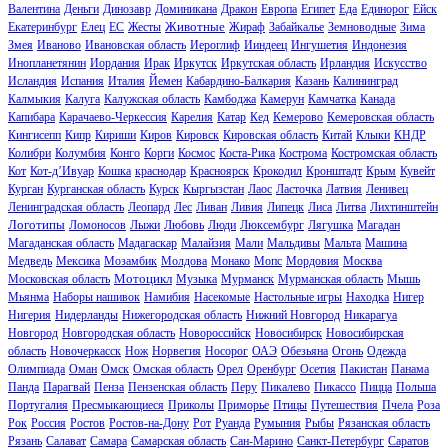
Валентина
Деньги
Динозавр
Доминикана
Дракон
Европа
Египет
Еда
Единорог
Ейск
Животные
Екатеринбург
Елец
ЕС
Жесты
Жираф
Забайкалье
Земноводные
Зима
Змея
Иваново
Ивановская область
Иероглиф
Ииндеец
Ингушетия
Индонезия
Инопланетянин
Иордания
Ирак
Иркутск
Иркутская область
Ирландия
Искусство
Исландия
Испания
Италия
Йемен
Кабардино-Балкария
Казань
Калининград
Калмыкия
Калуга
Калужская область
Камбоджа
Камерун
Камчатка
Канада
Капибара
Карачаево-Черкессия
Карелия
Катар
Кед
Кемерово
Кемеровская область
Кингисепп
Кипр
Кириши
Киров
Кировск
Кировская область
Китай
Клыки
КНДР
Колибри
Колумбия
Конго
Корги
Космос
Коста-Рика
Кострома
Костромская область
Кот
Кот-д’Ивуар
Кошка
краснодар
Красноярск
Крокодил
Кронштадт
Крым
Кувейт
Курган
Курганская область
Курск
Кыргызстан
Лаос
Ласточка
Латвия
Ленивец
Ленинградская область
Леопард
Лес
Ливан
Ливия
Липецк
Лиса
Литва
Лихтинштейн
Логотипы
Ломоносов
Лыжи
Любовь
Люди
Люксембург
Лягушка
Магадан
Магаданская область
Мадагаскар
Малайзия
Мали
Мальдивы
Мальта
Машина
Медведь
Мексика
Мозамбик
Молдова
Монако
Мопс
Мордовия
Москва
Мотоцикл
Московская область
Музыка
Мурманск
Мурманская область
Мышь
Мьянма
Наборы нашивок
Намибия
Насекомые
Настольные игры
Находка
Нигер
Нигерия
Нидерланды
Нижегородская область
Нижний Новгород
Никарагуа
Новгород
Новгородская область
Новороссийск
Новосибирск
Новосибирская
область
Новочеркасск
Нож
Норвегия
Носорог
ОАЭ
Обезьяна
Огонь
Одежда
Олимпиада
Оман
Омск
Омская область
Орел
Оренбург
Осетия
Пакистан
Панама
Панда
Парагвай
Пенза
Пензенская область
Перу
Пикалево
Пикассо
Пицца
Польша
Португалия
Пресмыкающиеся
Приколы
Приморье
Птицы
Путешествия
Пчела
Роза
Рок
Россия
Ростов
Ростов-на-Дону
Рот
Руанда
Румыния
Рыбы
Рязанская область
Рязань
Салават
Самара
Самарская область
Сан-Марино
Санкт-Петербург
Саратов