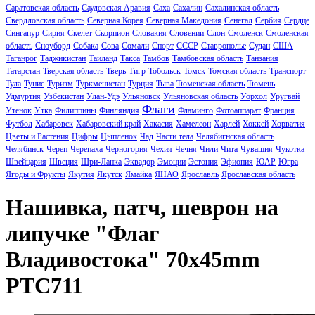
Саратовская область
Саудовская Аравия
Саха
Сахалин
Сахалинская область
Свердловская область
Северная Корея
Северная Македония
Сенегал
Сербия
Сердце
Сингапур
Сирия
Скелет
Скорпион
Словакия
Словении
Слон
Смоленск
Смоленская
область
Сноуборд
Собака
Сова
Сомали
Спорт
СССР
Ставрополье
Судан
США
Таганрог
Таджикистан
Таиланд
Такса
Тамбов
Тамбовская область
Танзания
Татарстан
Тверская область
Тверь
Тигр
Тобольск
Томск
Томская область
Транспорт
Тула
Тунис
Туризм
Туркменистан
Турция
Тыва
Тюменская область
Тюмень
Удмуртия
Узбекистан
Улан-Удэ
Ульяновск
Ульяновская область
Уорхол
Уругвай
Флаги
Утенок
Утка
Филиппины
Финляндия
Фламинго
Фотоаппарат
Франция
Футбол
Хабаровск
Хабаровский край
Хакасия
Хамелеон
Харлей
Хоккей
Хорватия
Цветы и Растения
Цифры
Цыпленок
Чад
Части тела
Челябигнская область
Челябинск
Череп
Черепаха
Черногория
Чехия
Чечня
Чили
Чита
Чувашия
Чукотка
Швейцария
Швеция
Шри-Ланка
Эквадор
Эмоции
Эстония
Эфиопия
ЮАР
Югра
Ягоды и Фрукты
Якутия
Якутск
Ямайка
ЯНАО
Ярославль
Ярославская область
Нашивка, патч, шеврон на
липучке "Флаг
Владивостока" 70x45mm
PTC711