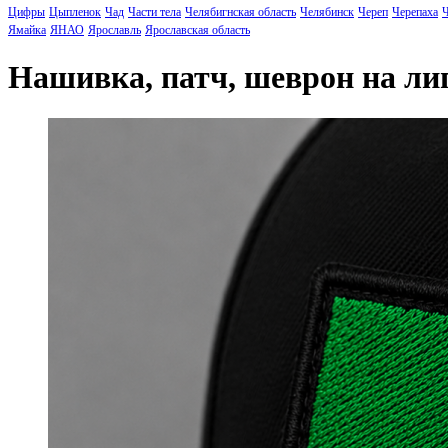
Цифры
Цыпленок
Чад
Части тела
Челябигнская область
Челябинск
Череп
Черепаха
Ч
Ямайка
ЯНАО
Ярославль
Ярославская область
Нашивка, патч, шеврон на л