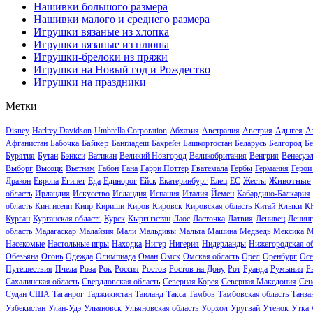
Нашивки большого размера
Нашивки малого и среднего размера
Игрушки вязаные из хлопка
Игрушки вязаные из плюша
Игрушки-брелоки из пряжи
Игрушки на Новый год и Рождество
Игрушки на праздники
Метки
Disney
Harlrey Davidson
Umbrella Corporation
Абхазия
Австралия
Австрия
Адыгея
А
Байкер
Афганистан
Бабочка
Бангладеш
Бахрейн
Башкортостан
Беларусь
Белгород
Бе
Бурятия
Бутан
Бэнкси
Ватикан
Великий Новгород
Великобритания
Венгрия
Венесуэ
Выборг
Высоцк
Вьетнам
Габон
Гана
Гарри Поттер
Гватемала
Гербы
Германия
Герои
Животные
Дракон
Европа
Египет
Еда
Единорог
Ейск
Екатеринбург
Елец
ЕС
Жесты
область
Ирландия
Искусство
Исландия
Испания
Италия
Йемен
Кабардино-Балкария
область
Кингисепп
Кипр
Кириши
Киров
Кировск
Кировская область
Китай
Клыки
К
Курган
Курганская область
Курск
Кыргызстан
Лаос
Ласточка
Латвия
Ленивец
Ленинг
область
Мадагаскар
Малайзия
Мали
Мальдивы
Мальта
Машина
Медведь
Мексика
М
Насекомые
Настольные игры
Находка
Нигер
Нигерия
Нидерланды
Нижегородская об
Обезьяна
Огонь
Одежда
Олимпиада
Оман
Омск
Омская область
Орел
Оренбург
Осе
Путешествия
Пчела
Роза
Рок
Россия
Ростов
Ростов-на-Дону
Рот
Руанда
Румыния
Р
Сахалинская область
Свердловская область
Северная Корея
Северная Македония
Сен
Судан
США
Таганрог
Таджикистан
Таиланд
Такса
Тамбов
Тамбовская область
Танза
Узбекистан
Улан-Удэ
Ульяновск
Ульяновская область
Уорхол
Уругвай
Утенок
Утка