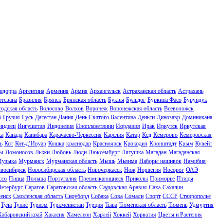
ндорра
Аргентина
Армения
Армия
Архангельск
Астраханская область
Астрахань
отсвана
Бразилия
Брянск
Брянская область
Буквы
Бульдог
Буркина Фасо
Бурундук
одская область
Волосово
Волхов
Воронеж
Воронежская область
Всеволожск
б
Грузия
Гусь
Дагестан
Дания
День Святого Валентина
Деньги
Динозавр
Доминикана
индеец
Ингушетия
Индонезия
Инопланетянин
Иордания
Ирак
Иркутск
Иркутская
ка
Канада
Капибара
Карачаево-Черкессия
Карелия
Катар
Кед
Кемерово
Кемеровская
ь
Кот
Кот-д’Ивуар
Кошка
краснодар
Красноярск
Крокодил
Кронштадт
Крым
Кувейт
ы
Ломоносов
Лыжи
Любовь
Люди
Люксембург
Лягушка
Магадан
Магаданская
узыка
Мурманск
Мурманская область
Мышь
Мьянма
Наборы нашивок
Намибия
восибирск
Новосибирская область
Новочеркасск
Нож
Норвегия
Носорог
ОАЭ
ссо
Пицца
Польша
Португалия
Пресмыкающиеся
Приколы
Приморье
Птицы
Петербург
Саратов
Саратовская область
Саудовская Аравия
Саха
Сахалин
енск
Смоленская область
Сноуборд
Собака
Сова
Сомали
Спорт
СССР
Ставрополье
Тула
Тунис
Туризм
Туркменистан
Турция
Тыва
Тюменская область
Тюмень
Удмуртия
Хабаровский край
Хакасия
Хамелеон
Харлей
Хоккей
Хорватия
Цветы и Растения