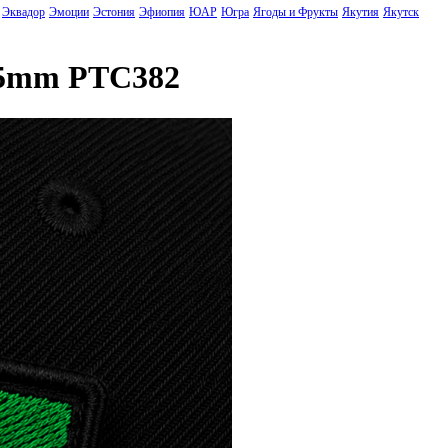
Эквадор
Эмоции
Эстония
Эфиопия
ЮАР
Югра
Ягоды и Фрукты
Якутия
Якутск
45mm PTC382