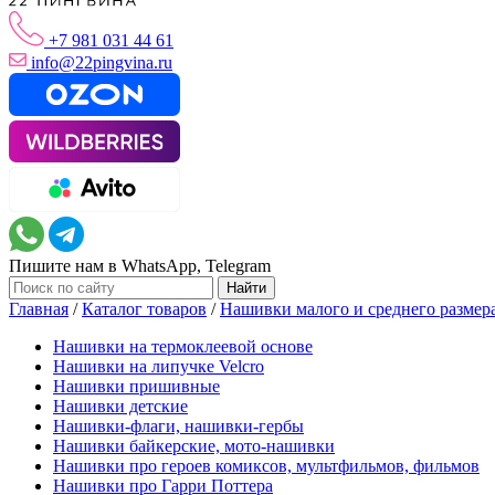
+7 981 031 44 61
info@22pingvina.ru
Пишите нам в WhatsApp, Telegram
Главная
/
Каталог товаров
/
Нашивки малого и среднего размер
Нашивки на термоклеевой основе
Нашивки на липучке Velcro
Нашивки пришивные
Нашивки детские
Нашивки-флаги, нашивки-гербы
Нашивки байкерские, мото-нашивки
Нашивки про героев комиксов, мультфильмов, фильмов
Нашивки про Гарри Поттера