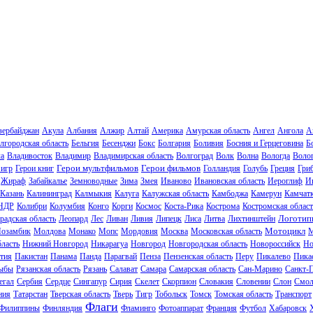
зербайджан
Акула
Албания
Алжир
Алтай
Америка
Амурская область
Ангел
Ангола
А
лгородская область
Бельгия
Бесенджи
Бокс
Болгария
Боливия
Босния и Герцеговина
Б
ла
Владивосток
Владимир
Владимирская область
Волгоград
Волк
Волна
Вологда
Волог
Герои мультфильмов
Герои фильмов
 игр
Герои книг
Голландия
Голубь
Греция
Гри
Жираф
Забайкалье
Земноводные
Зима
Змея
Иваново
Ивановская область
Иероглиф
И
Казань
Калининград
Калмыкия
Калуга
Калужская область
Камбоджа
Камерун
Камчат
НДР
Колибри
Колумбия
Конго
Корги
Космос
Коста-Рика
Кострома
Костромская област
Логотип
радская область
Леопард
Лес
Ливан
Ливия
Липецк
Лиса
Литва
Лихтинштейн
Мотоцикл
озамбик
Молдова
Монако
Мопс
Мордовия
Москва
Московская область
М
ласть
Нижний Новгород
Никарагуа
Новгород
Новгородская область
Новороссийск
Но
тия
Пакистан
Панама
Панда
Парагвай
Пенза
Пензенская область
Перу
Пикалево
Пика
ыбы
Рязанская область
Рязань
Салават
Самара
Самарская область
Сан-Марино
Санкт-
егал
Сербия
Сердце
Сингапур
Сирия
Скелет
Скорпион
Словакия
Словении
Слон
Смол
ния
Татарстан
Тверская область
Тверь
Тигр
Тобольск
Томск
Томская область
Транспорт
Флаги
Филиппины
Финляндия
Фламинго
Фотоаппарат
Франция
Футбол
Хабаровск