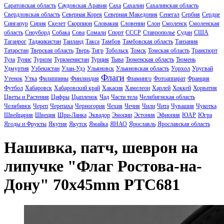
Саратовская область
Саудовская Аравия
Саха
Сахалин
Сахалинская область
Свердловская область
Северная Корея
Северная Македония
Сенегал
Сербия
Сердце
Сингапур
Сирия
Скелет
Скорпион
Словакия
Словении
Слон
Смоленск
Смоленская
область
Сноуборд
Собака
Сова
Сомали
Спорт
СССР
Ставрополье
Судан
США
Таганрог
Таджикистан
Таиланд
Такса
Тамбов
Тамбовская область
Танзания
Татарстан
Тверская область
Тверь
Тигр
Тобольск
Томск
Томская область
Транспорт
Тула
Тунис
Туризм
Туркменистан
Турция
Тыва
Тюменская область
Тюмень
Удмуртия
Узбекистан
Улан-Удэ
Ульяновск
Ульяновская область
Уорхол
Уругвай
Флаги
Утенок
Утка
Филиппины
Финляндия
Фламинго
Фотоаппарат
Франция
Футбол
Хабаровск
Хабаровский край
Хакасия
Хамелеон
Харлей
Хоккей
Хорватия
Цветы и Растения
Цифры
Цыпленок
Чад
Части тела
Челябигнская область
Челябинск
Череп
Черепаха
Черногория
Чехия
Чечня
Чили
Чита
Чувашия
Чукотка
Швейцария
Швеция
Шри-Ланка
Эквадор
Эмоции
Эстония
Эфиопия
ЮАР
Югра
Ягоды и Фрукты
Якутия
Якутск
Ямайка
ЯНАО
Ярославль
Ярославская область
Нашивка, патч, шеврон на
липучке "Флаг Ростова-на-
Дону" 70x45mm PTC681