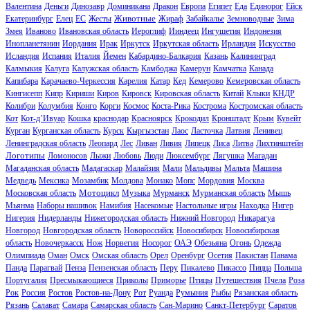
Валентина
Деньги
Динозавр
Доминикана
Дракон
Европа
Египет
Еда
Единорог
Ейск
Животные
Екатеринбург
Елец
ЕС
Жесты
Жираф
Забайкалье
Земноводные
Зима
Змея
Иваново
Ивановская область
Иероглиф
Ииндеец
Ингушетия
Индонезия
Инопланетянин
Иордания
Ирак
Иркутск
Иркутская область
Ирландия
Искусство
Исландия
Испания
Италия
Йемен
Кабардино-Балкария
Казань
Калининград
Калмыкия
Калуга
Калужская область
Камбоджа
Камерун
Камчатка
Канада
Капибара
Карачаево-Черкессия
Карелия
Катар
Кед
Кемерово
Кемеровская область
Кингисепп
Кипр
Кириши
Киров
Кировск
Кировская область
Китай
Клыки
КНДР
Колибри
Колумбия
Конго
Корги
Космос
Коста-Рика
Кострома
Костромская область
Кот
Кот-д’Ивуар
Кошка
краснодар
Красноярск
Крокодил
Кронштадт
Крым
Кувейт
Курган
Курганская область
Курск
Кыргызстан
Лаос
Ласточка
Латвия
Ленивец
Ленинградская область
Леопард
Лес
Ливан
Ливия
Липецк
Лиса
Литва
Лихтинштейн
Логотипы
Ломоносов
Лыжи
Любовь
Люди
Люксембург
Лягушка
Магадан
Магаданская область
Мадагаскар
Малайзия
Мали
Мальдивы
Мальта
Машина
Медведь
Мексика
Мозамбик
Молдова
Монако
Мопс
Мордовия
Москва
Мотоцикл
Московская область
Музыка
Мурманск
Мурманская область
Мышь
Мьянма
Наборы нашивок
Намибия
Насекомые
Настольные игры
Находка
Нигер
Нигерия
Нидерланды
Нижегородская область
Нижний Новгород
Никарагуа
Новгород
Новгородская область
Новороссийск
Новосибирск
Новосибирская
область
Новочеркасск
Нож
Норвегия
Носорог
ОАЭ
Обезьяна
Огонь
Одежда
Олимпиада
Оман
Омск
Омская область
Орел
Оренбург
Осетия
Пакистан
Панама
Панда
Парагвай
Пенза
Пензенская область
Перу
Пикалево
Пикассо
Пицца
Польша
Португалия
Пресмыкающиеся
Приколы
Приморье
Птицы
Путешествия
Пчела
Роза
Рок
Россия
Ростов
Ростов-на-Дону
Рот
Руанда
Румыния
Рыбы
Рязанская область
Рязань
Салават
Самара
Самарская область
Сан-Марино
Санкт-Петербург
Саратов