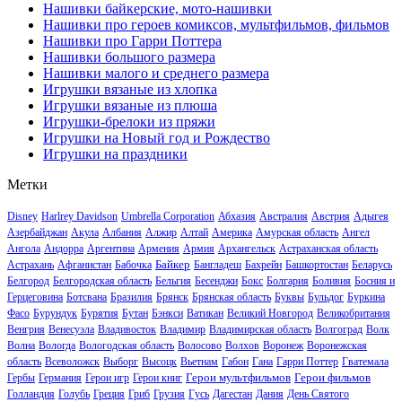
Нашивки байкерские, мото-нашивки
Нашивки про героев комиксов, мультфильмов, фильмов
Нашивки про Гарри Поттера
Нашивки большого размера
Нашивки малого и среднего размера
Игрушки вязаные из хлопка
Игрушки вязаные из плюша
Игрушки-брелоки из пряжи
Игрушки на Новый год и Рождество
Игрушки на праздники
Метки
Disney
Harlrey Davidson
Umbrella Corporation
Абхазия
Австралия
Австрия
Адыгея
Азербайджан
Акула
Албания
Алжир
Алтай
Америка
Амурская область
Ангел
Ангола
Андорра
Аргентина
Армения
Армия
Архангельск
Астраханская область
Байкер
Астрахань
Афганистан
Бабочка
Бангладеш
Бахрейн
Башкортостан
Беларусь
Белгород
Белгородская область
Бельгия
Бесенджи
Бокс
Болгария
Боливия
Босния и
Герцеговина
Ботсвана
Бразилия
Брянск
Брянская область
Буквы
Бульдог
Буркина
Фасо
Бурундук
Бурятия
Бутан
Бэнкси
Ватикан
Великий Новгород
Великобритания
Венгрия
Венесуэла
Владивосток
Владимир
Владимирская область
Волгоград
Волк
Волна
Вологда
Вологодская область
Волосово
Волхов
Воронеж
Воронежская
область
Всеволожск
Выборг
Высоцк
Вьетнам
Габон
Гана
Гарри Поттер
Гватемала
Герои мультфильмов
Герои фильмов
Гербы
Германия
Герои игр
Герои книг
Голландия
Голубь
Греция
Гриб
Грузия
Гусь
Дагестан
Дания
День Святого