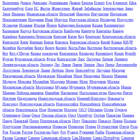
Валентина
Деньги
Динозавр
Доминикана
Дракон
Европа
Египет
Еда
Единорог
Ейск
Животные
Екатеринбург
Елец
ЕС
Жесты
Жираф
Забайкалье
Земноводные
Зима
Змея
Иваново
Ивановская область
Иероглиф
Ииндеец
Ингушетия
Индонезия
Инопланетянин
Иордания
Ирак
Иркутск
Иркутская область
Ирландия
Искусство
Исландия
Испания
Италия
Йемен
Кабардино-Балкария
Казань
Калининград
Калмыкия
Калуга
Калужская область
Камбоджа
Камерун
Камчатка
Канада
Капибара
Карачаево-Черкессия
Карелия
Катар
Кед
Кемерово
Кемеровская область
Кингисепп
Кипр
Кириши
Киров
Кировск
Кировская область
Китай
Клыки
КНДР
Колибри
Колумбия
Конго
Корги
Космос
Коста-Рика
Кострома
Костромская область
Кот
Кот-д’Ивуар
Кошка
краснодар
Красноярск
Крокодил
Кронштадт
Крым
Кувейт
Курган
Курганская область
Курск
Кыргызстан
Лаос
Ласточка
Латвия
Ленивец
Ленинградская область
Леопард
Лес
Ливан
Ливия
Липецк
Лиса
Литва
Лихтинштейн
Логотипы
Ломоносов
Лыжи
Любовь
Люди
Люксембург
Лягушка
Магадан
Магаданская область
Мадагаскар
Малайзия
Мали
Мальдивы
Мальта
Машина
Медведь
Мексика
Мозамбик
Молдова
Монако
Мопс
Мордовия
Москва
Мотоцикл
Московская область
Музыка
Мурманск
Мурманская область
Мышь
Мьянма
Наборы нашивок
Намибия
Насекомые
Настольные игры
Находка
Нигер
Нигерия
Нидерланды
Нижегородская область
Нижний Новгород
Никарагуа
Новгород
Новгородская область
Новороссийск
Новосибирск
Новосибирская
область
Новочеркасск
Нож
Норвегия
Носорог
ОАЭ
Обезьяна
Огонь
Одежда
Олимпиада
Оман
Омск
Омская область
Орел
Оренбург
Осетия
Пакистан
Панама
Панда
Парагвай
Пенза
Пензенская область
Перу
Пикалево
Пикассо
Пицца
Польша
Португалия
Пресмыкающиеся
Приколы
Приморье
Птицы
Путешествия
Пчела
Роза
Рок
Россия
Ростов
Ростов-на-Дону
Рот
Руанда
Румыния
Рыбы
Рязанская область
Рязань
Салават
Самара
Самарская область
Сан-Марино
Санкт-Петербург
Саратов