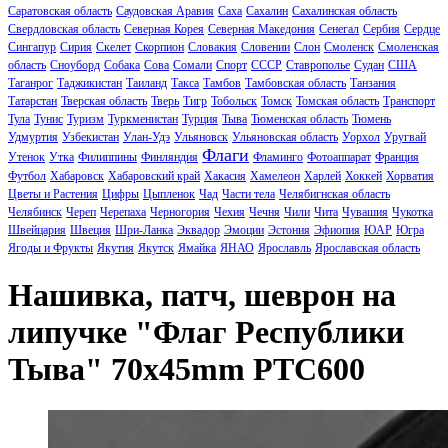
Саратовская область
Саудовская Аравия
Саха
Сахалин
Сахалинская область
Свердловская область
Северная Корея
Северная Македония
Сенегал
Сербия
Сердце
Сингапур
Сирия
Скелет
Скорпион
Словакия
Словении
Слон
Смоленск
Смоленская
область
Сноуборд
Собака
Сова
Сомали
Спорт
СССР
Ставрополье
Судан
США
Таганрог
Таджикистан
Таиланд
Такса
Тамбов
Тамбовская область
Танзания
Татарстан
Тверская область
Тверь
Тигр
Тобольск
Томск
Томская область
Транспорт
Тула
Тунис
Туризм
Туркменистан
Турция
Тыва
Тюменская область
Тюмень
Удмуртия
Узбекистан
Улан-Удэ
Ульяновск
Ульяновская область
Уорхол
Уругвай
Флаги
Утенок
Утка
Филиппины
Финляндия
Фламинго
Фотоаппарат
Франция
Футбол
Хабаровск
Хабаровский край
Хакасия
Хамелеон
Харлей
Хоккей
Хорватия
Цветы и Растения
Цифры
Цыпленок
Чад
Части тела
Челябигнская область
Челябинск
Череп
Черепаха
Черногория
Чехия
Чечня
Чили
Чита
Чувашия
Чукотка
Швейцария
Швеция
Шри-Ланка
Эквадор
Эмоции
Эстония
Эфиопия
ЮАР
Югра
Ягоды и Фрукты
Якутия
Якутск
Ямайка
ЯНАО
Ярославль
Ярославская область
Нашивка, патч, шеврон на
липучке "Флаг Республики
Тыва" 70x45mm PTC600