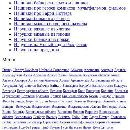
Нашивки байкерские, мото-нашивки
Нашивки про героев комиксов, мультфильмов, фильмов
Нашивки про Гарри Поттера
Нашивки большого размера
Нашивки малого и среднего размера
Игрушки вязаные из хлопка
Игрушки вязаные из плюша
Игрушки-брелоки из пряжи
Игрушки на Новый год и Рождество
Игрушки на праздники
Метки
Disney
Harlrey Davidson
Umbrella Corporation
Абхазия
Австралия
Австрия
Адыгея
Азербайджан
Акула
Албания
Алжир
Алтай
Америка
Амурская область
Ангел
Ангола
Андорра
Аргентина
Армения
Армия
Архангельск
Астраханская область
Байкер
Астрахань
Афганистан
Бабочка
Бангладеш
Бахрейн
Башкортостан
Беларусь
Белгород
Белгородская область
Бельгия
Бесенджи
Бокс
Болгария
Боливия
Босния и
Герцеговина
Ботсвана
Бразилия
Брянск
Брянская область
Буквы
Бульдог
Буркина
Фасо
Бурундук
Бурятия
Бутан
Бэнкси
Ватикан
Великий Новгород
Великобритания
Венгрия
Венесуэла
Владивосток
Владимир
Владимирская область
Волгоград
Волк
Волна
Вологда
Вологодская область
Волосово
Волхов
Воронеж
Воронежская
область
Всеволожск
Выборг
Высоцк
Вьетнам
Габон
Гана
Гарри Поттер
Гватемала
Герои мультфильмов
Герои фильмов
Гербы
Германия
Герои игр
Герои книг
Голландия
Голубь
Греция
Гриб
Грузия
Гусь
Дагестан
Дания
День Святого