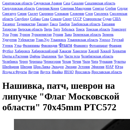
Саратовская область
Саудовская Аравия
Саха
Сахалин
Сахалинская область
Свердловская область
Северная Корея
Северная Македония
Сенегал
Сербия
Сердце
Сингапур
Сирия
Скелет
Скорпион
Словакия
Словении
Слон
Смоленск
Смоленская
область
Сноуборд
Собака
Сова
Сомали
Спорт
СССР
Ставрополье
Судан
США
Таганрог
Таджикистан
Таиланд
Такса
Тамбов
Тамбовская область
Танзания
Татарстан
Тверская область
Тверь
Тигр
Тобольск
Томск
Томская область
Транспорт
Тула
Тунис
Туризм
Туркменистан
Турция
Тыва
Тюменская область
Тюмень
Удмуртия
Узбекистан
Улан-Удэ
Ульяновск
Ульяновская область
Уорхол
Уругвай
Флаги
Утенок
Утка
Филиппины
Финляндия
Фламинго
Фотоаппарат
Франция
Футбол
Хабаровск
Хабаровский край
Хакасия
Хамелеон
Харлей
Хоккей
Хорватия
Цветы и Растения
Цифры
Цыпленок
Чад
Части тела
Челябигнская область
Челябинск
Череп
Черепаха
Черногория
Чехия
Чечня
Чили
Чита
Чувашия
Чукотка
Швейцария
Швеция
Шри-Ланка
Эквадор
Эмоции
Эстония
Эфиопия
ЮАР
Югра
Ягоды и Фрукты
Якутия
Якутск
Ямайка
ЯНАО
Ярославль
Ярославская область
Нашивка, патч, шеврон на
липучке "Флаг Московской
области" 70x45mm PTC572