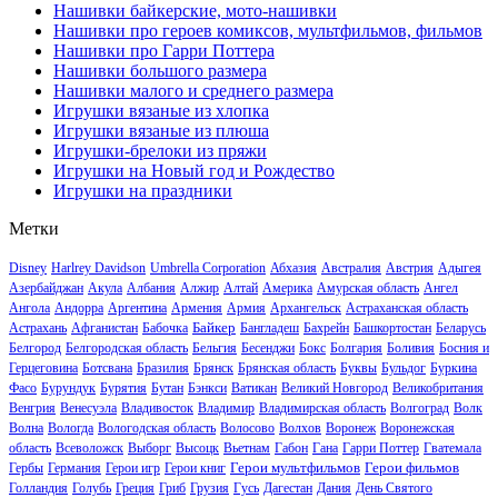
Нашивки байкерские, мото-нашивки
Нашивки про героев комиксов, мультфильмов, фильмов
Нашивки про Гарри Поттера
Нашивки большого размера
Нашивки малого и среднего размера
Игрушки вязаные из хлопка
Игрушки вязаные из плюша
Игрушки-брелоки из пряжи
Игрушки на Новый год и Рождество
Игрушки на праздники
Метки
Disney
Harlrey Davidson
Umbrella Corporation
Абхазия
Австралия
Австрия
Адыгея
Азербайджан
Акула
Албания
Алжир
Алтай
Америка
Амурская область
Ангел
Ангола
Андорра
Аргентина
Армения
Армия
Архангельск
Астраханская область
Байкер
Астрахань
Афганистан
Бабочка
Бангладеш
Бахрейн
Башкортостан
Беларусь
Белгород
Белгородская область
Бельгия
Бесенджи
Бокс
Болгария
Боливия
Босния и
Герцеговина
Ботсвана
Бразилия
Брянск
Брянская область
Буквы
Бульдог
Буркина
Фасо
Бурундук
Бурятия
Бутан
Бэнкси
Ватикан
Великий Новгород
Великобритания
Венгрия
Венесуэла
Владивосток
Владимир
Владимирская область
Волгоград
Волк
Волна
Вологда
Вологодская область
Волосово
Волхов
Воронеж
Воронежская
область
Всеволожск
Выборг
Высоцк
Вьетнам
Габон
Гана
Гарри Поттер
Гватемала
Герои мультфильмов
Герои фильмов
Гербы
Германия
Герои игр
Герои книг
Голландия
Голубь
Греция
Гриб
Грузия
Гусь
Дагестан
Дания
День Святого