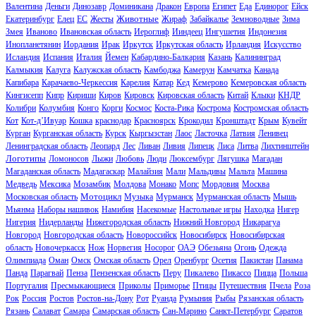
Валентина
Деньги
Динозавр
Доминикана
Дракон
Европа
Египет
Еда
Единорог
Ейск
Животные
Екатеринбург
Елец
ЕС
Жесты
Жираф
Забайкалье
Земноводные
Зима
Змея
Иваново
Ивановская область
Иероглиф
Ииндеец
Ингушетия
Индонезия
Инопланетянин
Иордания
Ирак
Иркутск
Иркутская область
Ирландия
Искусство
Исландия
Испания
Италия
Йемен
Кабардино-Балкария
Казань
Калининград
Калмыкия
Калуга
Калужская область
Камбоджа
Камерун
Камчатка
Канада
Капибара
Карачаево-Черкессия
Карелия
Катар
Кед
Кемерово
Кемеровская область
Кингисепп
Кипр
Кириши
Киров
Кировск
Кировская область
Китай
Клыки
КНДР
Колибри
Колумбия
Конго
Корги
Космос
Коста-Рика
Кострома
Костромская область
Кот
Кот-д’Ивуар
Кошка
краснодар
Красноярск
Крокодил
Кронштадт
Крым
Кувейт
Курган
Курганская область
Курск
Кыргызстан
Лаос
Ласточка
Латвия
Ленивец
Ленинградская область
Леопард
Лес
Ливан
Ливия
Липецк
Лиса
Литва
Лихтинштейн
Логотипы
Ломоносов
Лыжи
Любовь
Люди
Люксембург
Лягушка
Магадан
Магаданская область
Мадагаскар
Малайзия
Мали
Мальдивы
Мальта
Машина
Медведь
Мексика
Мозамбик
Молдова
Монако
Мопс
Мордовия
Москва
Мотоцикл
Московская область
Музыка
Мурманск
Мурманская область
Мышь
Мьянма
Наборы нашивок
Намибия
Насекомые
Настольные игры
Находка
Нигер
Нигерия
Нидерланды
Нижегородская область
Нижний Новгород
Никарагуа
Новгород
Новгородская область
Новороссийск
Новосибирск
Новосибирская
область
Новочеркасск
Нож
Норвегия
Носорог
ОАЭ
Обезьяна
Огонь
Одежда
Олимпиада
Оман
Омск
Омская область
Орел
Оренбург
Осетия
Пакистан
Панама
Панда
Парагвай
Пенза
Пензенская область
Перу
Пикалево
Пикассо
Пицца
Польша
Португалия
Пресмыкающиеся
Приколы
Приморье
Птицы
Путешествия
Пчела
Роза
Рок
Россия
Ростов
Ростов-на-Дону
Рот
Руанда
Румыния
Рыбы
Рязанская область
Рязань
Салават
Самара
Самарская область
Сан-Марино
Санкт-Петербург
Саратов