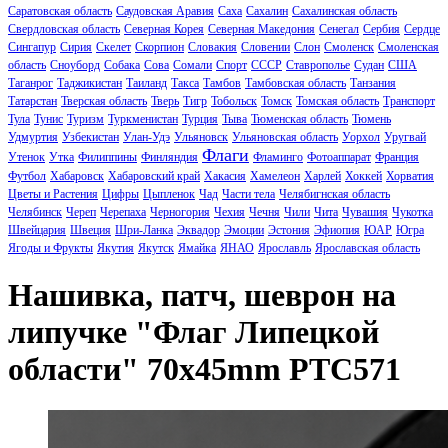
Саратовская область
Саудовская Аравия
Саха
Сахалин
Сахалинская область
Свердловская область
Северная Корея
Северная Македония
Сенегал
Сербия
Сердце
Сингапур
Сирия
Скелет
Скорпион
Словакия
Словении
Слон
Смоленск
Смоленская
область
Сноуборд
Собака
Сова
Сомали
Спорт
СССР
Ставрополье
Судан
США
Таганрог
Таджикистан
Таиланд
Такса
Тамбов
Тамбовская область
Танзания
Татарстан
Тверская область
Тверь
Тигр
Тобольск
Томск
Томская область
Транспорт
Тула
Тунис
Туризм
Туркменистан
Турция
Тыва
Тюменская область
Тюмень
Удмуртия
Узбекистан
Улан-Удэ
Ульяновск
Ульяновская область
Уорхол
Уругвай
Флаги
Утенок
Утка
Филиппины
Финляндия
Фламинго
Фотоаппарат
Франция
Футбол
Хабаровск
Хабаровский край
Хакасия
Хамелеон
Харлей
Хоккей
Хорватия
Цветы и Растения
Цифры
Цыпленок
Чад
Части тела
Челябигнская область
Челябинск
Череп
Черепаха
Черногория
Чехия
Чечня
Чили
Чита
Чувашия
Чукотка
Швейцария
Швеция
Шри-Ланка
Эквадор
Эмоции
Эстония
Эфиопия
ЮАР
Югра
Ягоды и Фрукты
Якутия
Якутск
Ямайка
ЯНАО
Ярославль
Ярославская область
Нашивка, патч, шеврон на
липучке "Флаг Липецкой
области" 70x45mm PTC571