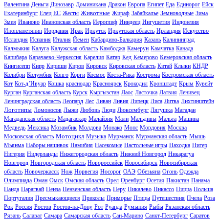
Валентина
Деньги
Динозавр
Доминикана
Дракон
Европа
Египет
Еда
Единорог
Ейск
Животные
Екатеринбург
Елец
ЕС
Жесты
Жираф
Забайкалье
Земноводные
Зима
Змея
Иваново
Ивановская область
Иероглиф
Ииндеец
Ингушетия
Индонезия
Инопланетянин
Иордания
Ирак
Иркутск
Иркутская область
Ирландия
Искусство
Исландия
Испания
Италия
Йемен
Кабардино-Балкария
Казань
Калининград
Калмыкия
Калуга
Калужская область
Камбоджа
Камерун
Камчатка
Канада
Капибара
Карачаево-Черкессия
Карелия
Катар
Кед
Кемерово
Кемеровская область
Кингисепп
Кипр
Кириши
Киров
Кировск
Кировская область
Китай
Клыки
КНДР
Колибри
Колумбия
Конго
Корги
Космос
Коста-Рика
Кострома
Костромская область
Кот
Кот-д’Ивуар
Кошка
краснодар
Красноярск
Крокодил
Кронштадт
Крым
Кувейт
Курган
Курганская область
Курск
Кыргызстан
Лаос
Ласточка
Латвия
Ленивец
Ленинградская область
Леопард
Лес
Ливан
Ливия
Липецк
Лиса
Литва
Лихтинштейн
Логотипы
Ломоносов
Лыжи
Любовь
Люди
Люксембург
Лягушка
Магадан
Магаданская область
Мадагаскар
Малайзия
Мали
Мальдивы
Мальта
Машина
Медведь
Мексика
Мозамбик
Молдова
Монако
Мопс
Мордовия
Москва
Мотоцикл
Московская область
Музыка
Мурманск
Мурманская область
Мышь
Мьянма
Наборы нашивок
Намибия
Насекомые
Настольные игры
Находка
Нигер
Нигерия
Нидерланды
Нижегородская область
Нижний Новгород
Никарагуа
Новгород
Новгородская область
Новороссийск
Новосибирск
Новосибирская
область
Новочеркасск
Нож
Норвегия
Носорог
ОАЭ
Обезьяна
Огонь
Одежда
Олимпиада
Оман
Омск
Омская область
Орел
Оренбург
Осетия
Пакистан
Панама
Панда
Парагвай
Пенза
Пензенская область
Перу
Пикалево
Пикассо
Пицца
Польша
Португалия
Пресмыкающиеся
Приколы
Приморье
Птицы
Путешествия
Пчела
Роза
Рок
Россия
Ростов
Ростов-на-Дону
Рот
Руанда
Румыния
Рыбы
Рязанская область
Рязань
Салават
Самара
Самарская область
Сан-Марино
Санкт-Петербург
Саратов