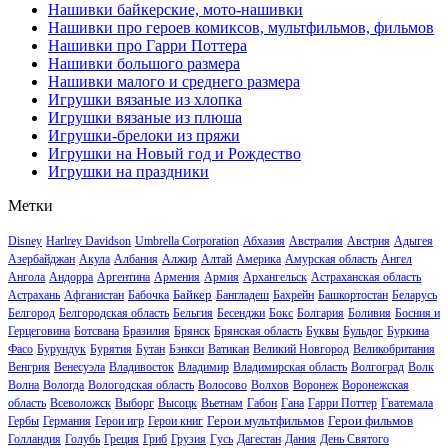
Нашивки байкерские, мото-нашивки
Нашивки про героев комиксов, мультфильмов, фильмов
Нашивки про Гарри Поттера
Нашивки большого размера
Нашивки малого и среднего размера
Игрушки вязаные из хлопка
Игрушки вязаные из плюша
Игрушки-брелоки из пряжи
Игрушки на Новый год и Рождество
Игрушки на праздники
Метки
Disney
Harlrey Davidson
Umbrella Corporation
Абхазия
Австралия
Австрия
Адыгея
Азербайджан
Акула
Албания
Алжир
Алтай
Америка
Амурская область
Ангел
Ангола
Андорра
Аргентина
Армения
Армия
Архангельск
Астраханская область
Байкер
Астрахань
Афганистан
Бабочка
Бангладеш
Бахрейн
Башкортостан
Беларусь
Белгород
Белгородская область
Бельгия
Бесенджи
Бокс
Болгария
Боливия
Босния и
Герцеговина
Ботсвана
Бразилия
Брянск
Брянская область
Буквы
Бульдог
Буркина
Фасо
Бурундук
Бурятия
Бутан
Бэнкси
Ватикан
Великий Новгород
Великобритания
Венгрия
Венесуэла
Владивосток
Владимир
Владимирская область
Волгоград
Волк
Волна
Вологда
Вологодская область
Волосово
Волхов
Воронеж
Воронежская
область
Всеволожск
Выборг
Высоцк
Вьетнам
Габон
Гана
Гарри Поттер
Гватемала
Герои мультфильмов
Герои фильмов
Гербы
Германия
Герои игр
Герои книг
Голландия
Голубь
Греция
Гриб
Грузия
Гусь
Дагестан
Дания
День Святого