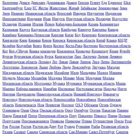
Валентина
Деньги
Динозавр
Доминикана
Дракон
Европа
Египет
Еда
Единорог
Ейск
Животные
Екатеринбург
Елец
ЕС
Жесты
Жираф
Забайкалье
Земноводные
Зима
Змея
Иваново
Ивановская область
Иероглиф
Ииндеец
Ингушетия
Индонезия
Инопланетянин
Иордания
Ирак
Иркутск
Иркутская область
Ирландия
Искусство
Исландия
Испания
Италия
Йемен
Кабардино-Балкария
Казань
Калининград
Калмыкия
Калуга
Калужская область
Камбоджа
Камерун
Камчатка
Канада
Капибара
Карачаево-Черкессия
Карелия
Катар
Кед
Кемерово
Кемеровская область
Кингисепп
Кипр
Кириши
Киров
Кировск
Кировская область
Китай
Клыки
КНДР
Колибри
Колумбия
Конго
Корги
Космос
Коста-Рика
Кострома
Костромская область
Кот
Кот-д’Ивуар
Кошка
краснодар
Красноярск
Крокодил
Кронштадт
Крым
Кувейт
Курган
Курганская область
Курск
Кыргызстан
Лаос
Ласточка
Латвия
Ленивец
Ленинградская область
Леопард
Лес
Ливан
Ливия
Липецк
Лиса
Литва
Лихтинштейн
Логотипы
Ломоносов
Лыжи
Любовь
Люди
Люксембург
Лягушка
Магадан
Магаданская область
Мадагаскар
Малайзия
Мали
Мальдивы
Мальта
Машина
Медведь
Мексика
Мозамбик
Молдова
Монако
Мопс
Мордовия
Москва
Мотоцикл
Московская область
Музыка
Мурманск
Мурманская область
Мышь
Мьянма
Наборы нашивок
Намибия
Насекомые
Настольные игры
Находка
Нигер
Нигерия
Нидерланды
Нижегородская область
Нижний Новгород
Никарагуа
Новгород
Новгородская область
Новороссийск
Новосибирск
Новосибирская
область
Новочеркасск
Нож
Норвегия
Носорог
ОАЭ
Обезьяна
Огонь
Одежда
Олимпиада
Оман
Омск
Омская область
Орел
Оренбург
Осетия
Пакистан
Панама
Панда
Парагвай
Пенза
Пензенская область
Перу
Пикалево
Пикассо
Пицца
Польша
Португалия
Пресмыкающиеся
Приколы
Приморье
Птицы
Путешествия
Пчела
Роза
Рок
Россия
Ростов
Ростов-на-Дону
Рот
Руанда
Румыния
Рыбы
Рязанская область
Рязань
Салават
Самара
Самарская область
Сан-Марино
Санкт-Петербург
Саратов