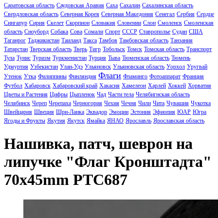
Саратовская область
Саудовская Аравия
Саха
Сахалин
Сахалинская область
Свердловская область
Северная Корея
Северная Македония
Сенегал
Сербия
Сердце
Сингапур
Сирия
Скелет
Скорпион
Словакия
Словении
Слон
Смоленск
Смоленская
область
Сноуборд
Собака
Сова
Сомали
Спорт
СССР
Ставрополье
Судан
США
Таганрог
Таджикистан
Таиланд
Такса
Тамбов
Тамбовская область
Танзания
Татарстан
Тверская область
Тверь
Тигр
Тобольск
Томск
Томская область
Транспорт
Тула
Тунис
Туризм
Туркменистан
Турция
Тыва
Тюменская область
Тюмень
Удмуртия
Узбекистан
Улан-Удэ
Ульяновск
Ульяновская область
Уорхол
Уругвай
Флаги
Утенок
Утка
Филиппины
Финляндия
Фламинго
Фотоаппарат
Франция
Футбол
Хабаровск
Хабаровский край
Хакасия
Хамелеон
Харлей
Хоккей
Хорватия
Цветы и Растения
Цифры
Цыпленок
Чад
Части тела
Челябигнская область
Челябинск
Череп
Черепаха
Черногория
Чехия
Чечня
Чили
Чита
Чувашия
Чукотка
Швейцария
Швеция
Шри-Ланка
Эквадор
Эмоции
Эстония
Эфиопия
ЮАР
Югра
Ягоды и Фрукты
Якутия
Якутск
Ямайка
ЯНАО
Ярославль
Ярославская область
Нашивка, патч, шеврон на
липучке "Флаг Кронштадта"
70x45mm PTC687