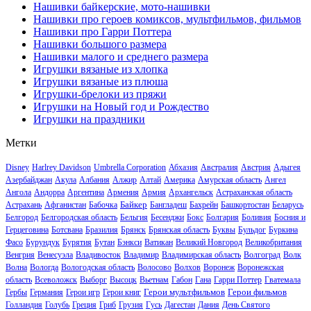
Нашивки байкерские, мото-нашивки
Нашивки про героев комиксов, мультфильмов, фильмов
Нашивки про Гарри Поттера
Нашивки большого размера
Нашивки малого и среднего размера
Игрушки вязаные из хлопка
Игрушки вязаные из плюша
Игрушки-брелоки из пряжи
Игрушки на Новый год и Рождество
Игрушки на праздники
Метки
Disney
Harlrey Davidson
Umbrella Corporation
Абхазия
Австралия
Австрия
Адыгея
Азербайджан
Акула
Албания
Алжир
Алтай
Америка
Амурская область
Ангел
Ангола
Андорра
Аргентина
Армения
Армия
Архангельск
Астраханская область
Байкер
Астрахань
Афганистан
Бабочка
Бангладеш
Бахрейн
Башкортостан
Беларусь
Белгород
Белгородская область
Бельгия
Бесенджи
Бокс
Болгария
Боливия
Босния и
Герцеговина
Ботсвана
Бразилия
Брянск
Брянская область
Буквы
Бульдог
Буркина
Фасо
Бурундук
Бурятия
Бутан
Бэнкси
Ватикан
Великий Новгород
Великобритания
Венгрия
Венесуэла
Владивосток
Владимир
Владимирская область
Волгоград
Волк
Волна
Вологда
Вологодская область
Волосово
Волхов
Воронеж
Воронежская
область
Всеволожск
Выборг
Высоцк
Вьетнам
Габон
Гана
Гарри Поттер
Гватемала
Герои мультфильмов
Герои фильмов
Гербы
Германия
Герои игр
Герои книг
Голландия
Голубь
Греция
Гриб
Грузия
Гусь
Дагестан
Дания
День Святого