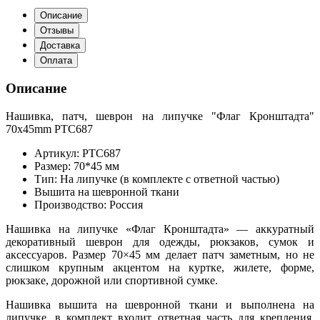
Описание
Отзывы
Доставка
Оплата
Описание
Нашивка, патч, шеврон на липучке "Флаг Кронштадта"
70x45mm PTC687
Артикул: PTC687
Размер: 70*45 мм
Тип: На липучке (в комплекте с ответной частью)
Вышита на шевронной ткани
Производство: Россия
Нашивка на липучке «Флаг Кронштадта» — аккуратный
декоративный шеврон для одежды, рюкзаков, сумок и
аксессуаров. Размер 70×45 мм делает патч заметным, но не
слишком крупным акцентом на куртке, жилете, форме,
рюкзаке, дорожной или спортивной сумке.
Нашивка вышита на шевронной ткани и выполнена на
липучке, в комплект входит ответная часть для крепления.