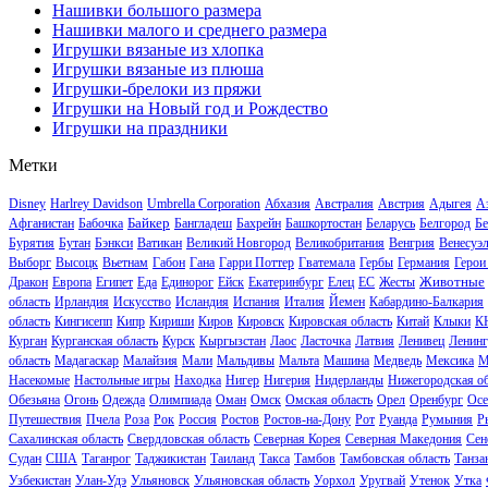
Нашивки большого размера
Нашивки малого и среднего размера
Игрушки вязаные из хлопка
Игрушки вязаные из плюша
Игрушки-брелоки из пряжи
Игрушки на Новый год и Рождество
Игрушки на праздники
Метки
Disney
Harlrey Davidson
Umbrella Corporation
Абхазия
Австралия
Австрия
Адыгея
А
Байкер
Афганистан
Бабочка
Бангладеш
Бахрейн
Башкортостан
Беларусь
Белгород
Бе
Бурятия
Бутан
Бэнкси
Ватикан
Великий Новгород
Великобритания
Венгрия
Венесуэ
Выборг
Высоцк
Вьетнам
Габон
Гана
Гарри Поттер
Гватемала
Гербы
Германия
Герои
Животные
Дракон
Европа
Египет
Еда
Единорог
Ейск
Екатеринбург
Елец
ЕС
Жесты
область
Ирландия
Искусство
Исландия
Испания
Италия
Йемен
Кабардино-Балкария
область
Кингисепп
Кипр
Кириши
Киров
Кировск
Кировская область
Китай
Клыки
К
Курган
Курганская область
Курск
Кыргызстан
Лаос
Ласточка
Латвия
Ленивец
Ленинг
область
Мадагаскар
Малайзия
Мали
Мальдивы
Мальта
Машина
Медведь
Мексика
М
Насекомые
Настольные игры
Находка
Нигер
Нигерия
Нидерланды
Нижегородская об
Обезьяна
Огонь
Одежда
Олимпиада
Оман
Омск
Омская область
Орел
Оренбург
Осе
Путешествия
Пчела
Роза
Рок
Россия
Ростов
Ростов-на-Дону
Рот
Руанда
Румыния
Р
Сахалинская область
Свердловская область
Северная Корея
Северная Македония
Сен
Судан
США
Таганрог
Таджикистан
Таиланд
Такса
Тамбов
Тамбовская область
Танза
Узбекистан
Улан-Удэ
Ульяновск
Ульяновская область
Уорхол
Уругвай
Утенок
Утка