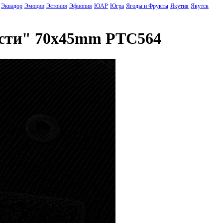
Эквадор
Эмоции
Эстония
Эфиопия
ЮАР
Югра
Ягоды и Фрукты
Якутия
Якутск
асти" 70x45mm PTC564