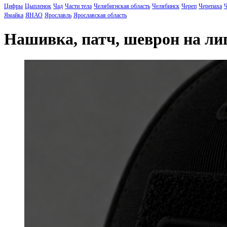
Цифры
Цыпленок
Чад
Части тела
Челябигнская область
Челябинск
Череп
Черепаха
Ч
Ямайка
ЯНАО
Ярославль
Ярославская область
Нашивка, патч, шеврон на л