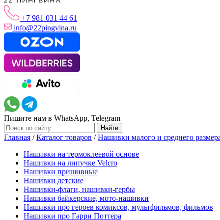
+7 981 031 44 61
info@22pingvina.ru
Пишите нам в WhatsApp, Telegram
Главная
/
Каталог товаров
/
Нашивки малого и среднего размер
Нашивки на термоклеевой основе
Нашивки на липучке Velcro
Нашивки пришивные
Нашивки детские
Нашивки-флаги, нашивки-гербы
Нашивки байкерские, мото-нашивки
Нашивки про героев комиксов, мультфильмов, фильмов
Нашивки про Гарри Поттера