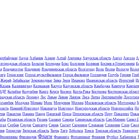
зербайджан
Акула
Албания
Алжир
Алтай
Америка
Амурская область
Ангел
Ангола
А
лгородская область
Бельгия
Бесенджи
Бокс
Болгария
Боливия
Босния и Герцеговина
Б
ла
Владивосток
Владимир
Владимирская область
Волгоград
Волк
Волна
Вологда
Волог
Герои мультфильмов
Герои фильмов
 игр
Герои книг
Голландия
Голубь
Греция
Гри
Жираф
Забайкалье
Земноводные
Зима
Змея
Иваново
Ивановская область
Иероглиф
И
Казань
Калининград
Калмыкия
Калуга
Калужская область
Камбоджа
Камерун
Камчат
НДР
Колибри
Колумбия
Конго
Корги
Космос
Коста-Рика
Кострома
Костромская област
Логотип
радская область
Леопард
Лес
Ливан
Ливия
Липецк
Лиса
Литва
Лихтинштейн
Мотоцикл
озамбик
Молдова
Монако
Мопс
Мордовия
Москва
Московская область
М
ласть
Нижний Новгород
Никарагуа
Новгород
Новгородская область
Новороссийск
Но
тия
Пакистан
Панама
Панда
Парагвай
Пенза
Пензенская область
Перу
Пикалево
Пика
ыбы
Рязанская область
Рязань
Салават
Самара
Самарская область
Сан-Марино
Санкт-
егал
Сербия
Сердце
Сингапур
Сирия
Скелет
Скорпион
Словакия
Словении
Слон
Смол
ния
Татарстан
Тверская область
Тверь
Тигр
Тобольск
Томск
Томская область
Транспорт
Флаги
Филиппины
Финляндия
Фламинго
Фотоаппарат
Франция
Футбол
Хабаровск