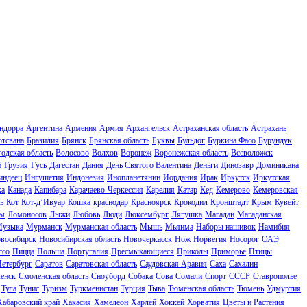
ндорра
Аргентина
Армения
Армия
Архангельск
Астраханская область
Астрахань
отсвана
Бразилия
Брянск
Брянская область
Буквы
Бульдог
Буркина Фасо
Бурундук
одская область
Волосово
Волхов
Воронеж
Воронежская область
Всеволожск
б
Грузия
Гусь
Дагестан
Дания
День Святого Валентина
Деньги
Динозавр
Доминикана
индеец
Ингушетия
Индонезия
Инопланетянин
Иордания
Ирак
Иркутск
Иркутская
ка
Канада
Капибара
Карачаево-Черкессия
Карелия
Катар
Кед
Кемерово
Кемеровская
ь
Кот
Кот-д’Ивуар
Кошка
краснодар
Красноярск
Крокодил
Кронштадт
Крым
Кувейт
ы
Ломоносов
Лыжи
Любовь
Люди
Люксембург
Лягушка
Магадан
Магаданская
узыка
Мурманск
Мурманская область
Мышь
Мьянма
Наборы нашивок
Намибия
восибирск
Новосибирская область
Новочеркасск
Нож
Норвегия
Носорог
ОАЭ
ссо
Пицца
Польша
Португалия
Пресмыкающиеся
Приколы
Приморье
Птицы
Петербург
Саратов
Саратовская область
Саудовская Аравия
Саха
Сахалин
енск
Смоленская область
Сноуборд
Собака
Сова
Сомали
Спорт
СССР
Ставрополье
Тула
Тунис
Туризм
Туркменистан
Турция
Тыва
Тюменская область
Тюмень
Удмуртия
Хабаровский край
Хакасия
Хамелеон
Харлей
Хоккей
Хорватия
Цветы и Растения