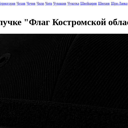
ерногория
Чехия
Чечня
Чили
Чита
Чувашия
Чукотка
Швейцария
Швеция
Шри-Ланка
ипучке "Флаг Костромской обл