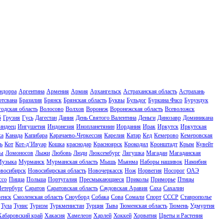
ндорра
Аргентина
Армения
Армия
Архангельск
Астраханская область
Астрахань
отсвана
Бразилия
Брянск
Брянская область
Буквы
Бульдог
Буркина Фасо
Бурундук
одская область
Волосово
Волхов
Воронеж
Воронежская область
Всеволожск
б
Грузия
Гусь
Дагестан
Дания
День Святого Валентина
Деньги
Динозавр
Доминикана
индеец
Ингушетия
Индонезия
Инопланетянин
Иордания
Ирак
Иркутск
Иркутская
ка
Канада
Капибара
Карачаево-Черкессия
Карелия
Катар
Кед
Кемерово
Кемеровская
ь
Кот
Кот-д’Ивуар
Кошка
краснодар
Красноярск
Крокодил
Кронштадт
Крым
Кувейт
ы
Ломоносов
Лыжи
Любовь
Люди
Люксембург
Лягушка
Магадан
Магаданская
узыка
Мурманск
Мурманская область
Мышь
Мьянма
Наборы нашивок
Намибия
восибирск
Новосибирская область
Новочеркасск
Нож
Норвегия
Носорог
ОАЭ
ссо
Пицца
Польша
Португалия
Пресмыкающиеся
Приколы
Приморье
Птицы
Петербург
Саратов
Саратовская область
Саудовская Аравия
Саха
Сахалин
енск
Смоленская область
Сноуборд
Собака
Сова
Сомали
Спорт
СССР
Ставрополье
Тула
Тунис
Туризм
Туркменистан
Турция
Тыва
Тюменская область
Тюмень
Удмуртия
Хабаровский край
Хакасия
Хамелеон
Харлей
Хоккей
Хорватия
Цветы и Растения