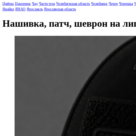
Цифры
Цыпленок
Чад
Части тела
Челябигнская область
Челябинск
Череп
Черепаха
Ч
Ямайка
ЯНАО
Ярославль
Ярославская область
Нашивка, патч, шеврон на л