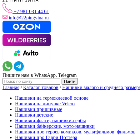
+7 981 031 44 61
info@22pingvina.ru
Пишите нам в WhatsApp, Telegram
Главная
/
Каталог товаров
/
Нашивки малого и среднего размер
Нашивки на термоклеевой основе
Нашивки на липучке Velcro
Нашивки пришивные
Нашивки детские
Нашивки-флаги, нашивки-гербы
Нашивки байкерские, мото-нашивки
Нашивки про героев комиксов, мультфильмов, фильмов
Нашивки про Гарри Поттера