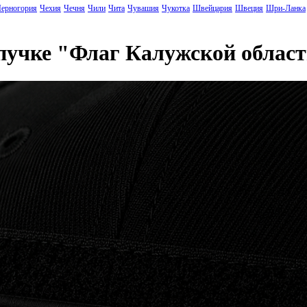
ерногория
Чехия
Чечня
Чили
Чита
Чувашия
Чукотка
Швейцария
Швеция
Шри-Ланка
ипучке "Флаг Калужской обла