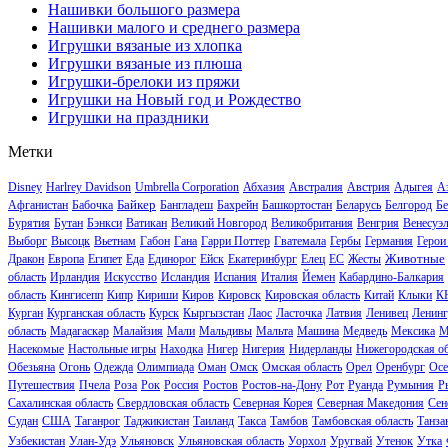
Нашивки большого размера
Нашивки малого и среднего размера
Игрушки вязаные из хлопка
Игрушки вязаные из плюша
Игрушки-брелоки из пряжи
Игрушки на Новый год и Рождество
Игрушки на праздники
Метки
Disney
Harlrey Davidson
Umbrella Corporation
Абхазия
Австралия
Австрия
Адыгея
А
Байкер
Афганистан
Бабочка
Бангладеш
Бахрейн
Башкортостан
Беларусь
Белгород
Бе
Бурятия
Бутан
Бэнкси
Ватикан
Великий Новгород
Великобритания
Венгрия
Венесуэ
Выборг
Высоцк
Вьетнам
Габон
Гана
Гарри Поттер
Гватемала
Гербы
Германия
Герои
Животные
Дракон
Европа
Египет
Еда
Единорог
Ейск
Екатеринбург
Елец
ЕС
Жесты
область
Ирландия
Искусство
Исландия
Испания
Италия
Йемен
Кабардино-Балкария
область
Кингисепп
Кипр
Кириши
Киров
Кировск
Кировская область
Китай
Клыки
К
Курган
Курганская область
Курск
Кыргызстан
Лаос
Ласточка
Латвия
Ленивец
Ленинг
область
Мадагаскар
Малайзия
Мали
Мальдивы
Мальта
Машина
Медведь
Мексика
М
Насекомые
Настольные игры
Находка
Нигер
Нигерия
Нидерланды
Нижегородская об
Обезьяна
Огонь
Одежда
Олимпиада
Оман
Омск
Омская область
Орел
Оренбург
Осе
Путешествия
Пчела
Роза
Рок
Россия
Ростов
Ростов-на-Дону
Рот
Руанда
Румыния
Р
Сахалинская область
Свердловская область
Северная Корея
Северная Македония
Сен
Судан
США
Таганрог
Таджикистан
Таиланд
Такса
Тамбов
Тамбовская область
Танза
Узбекистан
Улан-Удэ
Ульяновск
Ульяновская область
Уорхол
Уругвай
Утенок
Утка