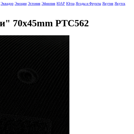
Эквадор
Эмоции
Эстония
Эфиопия
ЮАР
Югра
Ягоды и Фрукты
Якутия
Якутск
сти" 70x45mm PTC562