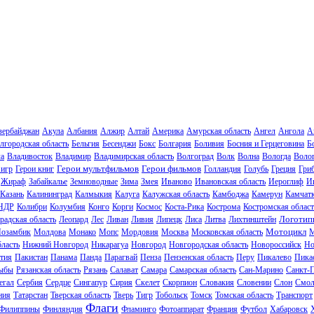
зербайджан
Акула
Албания
Алжир
Алтай
Америка
Амурская область
Ангел
Ангола
А
лгородская область
Бельгия
Бесенджи
Бокс
Болгария
Боливия
Босния и Герцеговина
Б
ла
Владивосток
Владимир
Владимирская область
Волгоград
Волк
Волна
Вологда
Волог
Герои мультфильмов
Герои фильмов
 игр
Герои книг
Голландия
Голубь
Греция
Гри
Жираф
Забайкалье
Земноводные
Зима
Змея
Иваново
Ивановская область
Иероглиф
И
Казань
Калининград
Калмыкия
Калуга
Калужская область
Камбоджа
Камерун
Камчат
НДР
Колибри
Колумбия
Конго
Корги
Космос
Коста-Рика
Кострома
Костромская област
Логотип
радская область
Леопард
Лес
Ливан
Ливия
Липецк
Лиса
Литва
Лихтинштейн
Мотоцикл
озамбик
Молдова
Монако
Мопс
Мордовия
Москва
Московская область
М
ласть
Нижний Новгород
Никарагуа
Новгород
Новгородская область
Новороссийск
Но
тия
Пакистан
Панама
Панда
Парагвай
Пенза
Пензенская область
Перу
Пикалево
Пика
ыбы
Рязанская область
Рязань
Салават
Самара
Самарская область
Сан-Марино
Санкт-
егал
Сербия
Сердце
Сингапур
Сирия
Скелет
Скорпион
Словакия
Словении
Слон
Смол
ния
Татарстан
Тверская область
Тверь
Тигр
Тобольск
Томск
Томская область
Транспорт
Флаги
Филиппины
Финляндия
Фламинго
Фотоаппарат
Франция
Футбол
Хабаровск