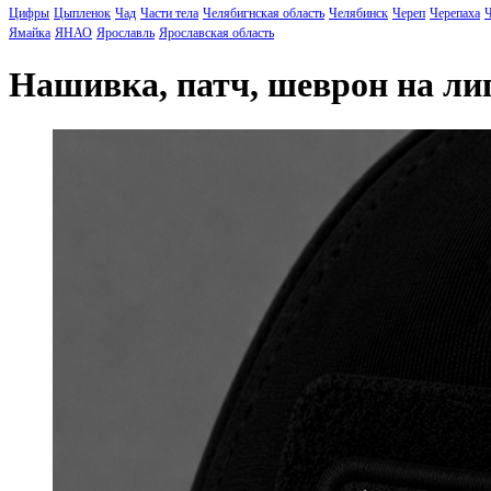
Цифры
Цыпленок
Чад
Части тела
Челябигнская область
Челябинск
Череп
Черепаха
Ч
Ямайка
ЯНАО
Ярославль
Ярославская область
Нашивка, патч, шеврон на л