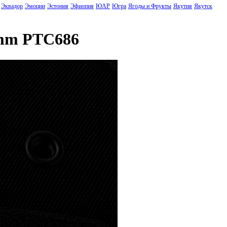
Эквадор
Эмоции
Эстония
Эфиопия
ЮАР
Югра
Ягоды и Фрукты
Якутия
Якутск
5mm PTC686