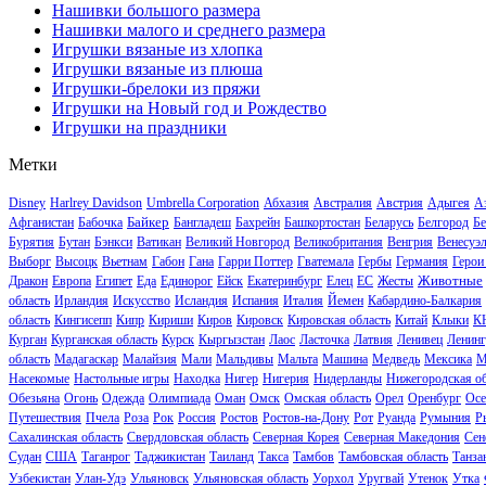
Нашивки большого размера
Нашивки малого и среднего размера
Игрушки вязаные из хлопка
Игрушки вязаные из плюша
Игрушки-брелоки из пряжи
Игрушки на Новый год и Рождество
Игрушки на праздники
Метки
Disney
Harlrey Davidson
Umbrella Corporation
Абхазия
Австралия
Австрия
Адыгея
А
Байкер
Афганистан
Бабочка
Бангладеш
Бахрейн
Башкортостан
Беларусь
Белгород
Бе
Бурятия
Бутан
Бэнкси
Ватикан
Великий Новгород
Великобритания
Венгрия
Венесуэ
Выборг
Высоцк
Вьетнам
Габон
Гана
Гарри Поттер
Гватемала
Гербы
Германия
Герои
Животные
Дракон
Европа
Египет
Еда
Единорог
Ейск
Екатеринбург
Елец
ЕС
Жесты
область
Ирландия
Искусство
Исландия
Испания
Италия
Йемен
Кабардино-Балкария
область
Кингисепп
Кипр
Кириши
Киров
Кировск
Кировская область
Китай
Клыки
К
Курган
Курганская область
Курск
Кыргызстан
Лаос
Ласточка
Латвия
Ленивец
Ленинг
область
Мадагаскар
Малайзия
Мали
Мальдивы
Мальта
Машина
Медведь
Мексика
М
Насекомые
Настольные игры
Находка
Нигер
Нигерия
Нидерланды
Нижегородская об
Обезьяна
Огонь
Одежда
Олимпиада
Оман
Омск
Омская область
Орел
Оренбург
Осе
Путешествия
Пчела
Роза
Рок
Россия
Ростов
Ростов-на-Дону
Рот
Руанда
Румыния
Р
Сахалинская область
Свердловская область
Северная Корея
Северная Македония
Сен
Судан
США
Таганрог
Таджикистан
Таиланд
Такса
Тамбов
Тамбовская область
Танза
Узбекистан
Улан-Удэ
Ульяновск
Ульяновская область
Уорхол
Уругвай
Утенок
Утка