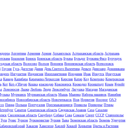
ндорра
Аргентина
Армения
Армия
Архангельск
Астраханская область
Астрахань
отсвана
Бразилия
Брянск
Брянская область
Буквы
Бульдог
Буркина Фасо
Бурундук
одская область
Волосово
Волхов
Воронеж
Воронежская область
Всеволожск
б
Грузия
Гусь
Дагестан
Дания
День Святого Валентина
Деньги
Динозавр
Доминикана
индеец
Ингушетия
Индонезия
Инопланетянин
Иордания
Ирак
Иркутск
Иркутская
ка
Канада
Капибара
Карачаево-Черкессия
Карелия
Катар
Кед
Кемерово
Кемеровская
ь
Кот
Кот-д’Ивуар
Кошка
краснодар
Красноярск
Крокодил
Кронштадт
Крым
Кувейт
ы
Ломоносов
Лыжи
Любовь
Люди
Люксембург
Лягушка
Магадан
Магаданская
узыка
Мурманск
Мурманская область
Мышь
Мьянма
Наборы нашивок
Намибия
восибирск
Новосибирская область
Новочеркасск
Нож
Норвегия
Носорог
ОАЭ
ссо
Пицца
Польша
Португалия
Пресмыкающиеся
Приколы
Приморье
Птицы
Петербург
Саратов
Саратовская область
Саудовская Аравия
Саха
Сахалин
енск
Смоленская область
Сноуборд
Собака
Сова
Сомали
Спорт
СССР
Ставрополье
Тула
Тунис
Туризм
Туркменистан
Турция
Тыва
Тюменская область
Тюмень
Удмуртия
Хабаровский край
Хакасия
Хамелеон
Харлей
Хоккей
Хорватия
Цветы и Растения