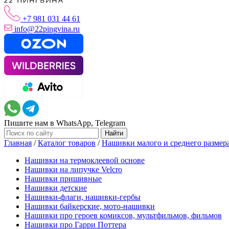
+7 981 031 44 61
info@22pingvina.ru
Пишите нам в WhatsApp, Telegram
Главная
/
Каталог товаров
/
Нашивки малого и среднего размер
Нашивки на термоклеевой основе
Нашивки на липучке Velcro
Нашивки пришивные
Нашивки детские
Нашивки-флаги, нашивки-гербы
Нашивки байкерские, мото-нашивки
Нашивки про героев комиксов, мультфильмов, фильмов
Нашивки про Гарри Поттера