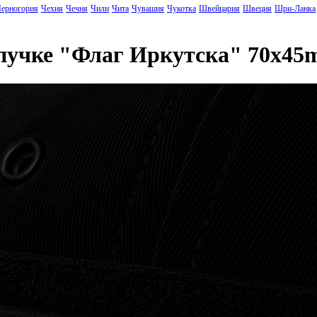
ерногория
Чехия
Чечня
Чили
Чита
Чувашия
Чукотка
Швейцария
Швеция
Шри-Ланка
ипучке "Флаг Иркутска" 70x4