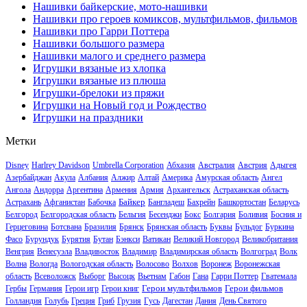
Нашивки байкерские, мото-нашивки
Нашивки про героев комиксов, мультфильмов, фильмов
Нашивки про Гарри Поттера
Нашивки большого размера
Нашивки малого и среднего размера
Игрушки вязаные из хлопка
Игрушки вязаные из плюша
Игрушки-брелоки из пряжи
Игрушки на Новый год и Рождество
Игрушки на праздники
Метки
Disney
Harlrey Davidson
Umbrella Corporation
Абхазия
Австралия
Австрия
Адыгея
Азербайджан
Акула
Албания
Алжир
Алтай
Америка
Амурская область
Ангел
Ангола
Андорра
Аргентина
Армения
Армия
Архангельск
Астраханская область
Байкер
Астрахань
Афганистан
Бабочка
Бангладеш
Бахрейн
Башкортостан
Беларусь
Белгород
Белгородская область
Бельгия
Бесенджи
Бокс
Болгария
Боливия
Босния и
Герцеговина
Ботсвана
Бразилия
Брянск
Брянская область
Буквы
Бульдог
Буркина
Фасо
Бурундук
Бурятия
Бутан
Бэнкси
Ватикан
Великий Новгород
Великобритания
Венгрия
Венесуэла
Владивосток
Владимир
Владимирская область
Волгоград
Волк
Волна
Вологда
Вологодская область
Волосово
Волхов
Воронеж
Воронежская
область
Всеволожск
Выборг
Высоцк
Вьетнам
Габон
Гана
Гарри Поттер
Гватемала
Герои мультфильмов
Герои фильмов
Гербы
Германия
Герои игр
Герои книг
Голландия
Голубь
Греция
Гриб
Грузия
Гусь
Дагестан
Дания
День Святого