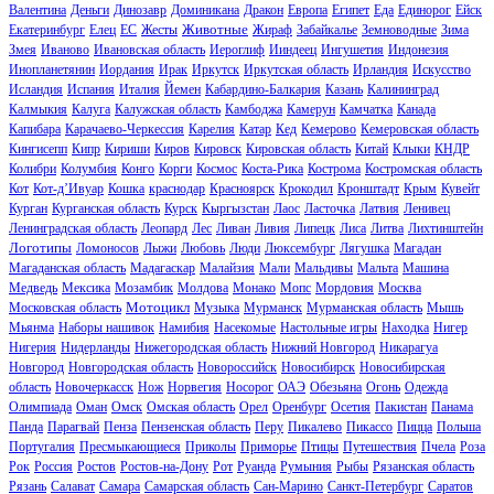
Валентина
Деньги
Динозавр
Доминикана
Дракон
Европа
Египет
Еда
Единорог
Ейск
Животные
Екатеринбург
Елец
ЕС
Жесты
Жираф
Забайкалье
Земноводные
Зима
Змея
Иваново
Ивановская область
Иероглиф
Ииндеец
Ингушетия
Индонезия
Инопланетянин
Иордания
Ирак
Иркутск
Иркутская область
Ирландия
Искусство
Исландия
Испания
Италия
Йемен
Кабардино-Балкария
Казань
Калининград
Калмыкия
Калуга
Калужская область
Камбоджа
Камерун
Камчатка
Канада
Капибара
Карачаево-Черкессия
Карелия
Катар
Кед
Кемерово
Кемеровская область
Кингисепп
Кипр
Кириши
Киров
Кировск
Кировская область
Китай
Клыки
КНДР
Колибри
Колумбия
Конго
Корги
Космос
Коста-Рика
Кострома
Костромская область
Кот
Кот-д’Ивуар
Кошка
краснодар
Красноярск
Крокодил
Кронштадт
Крым
Кувейт
Курган
Курганская область
Курск
Кыргызстан
Лаос
Ласточка
Латвия
Ленивец
Ленинградская область
Леопард
Лес
Ливан
Ливия
Липецк
Лиса
Литва
Лихтинштейн
Логотипы
Ломоносов
Лыжи
Любовь
Люди
Люксембург
Лягушка
Магадан
Магаданская область
Мадагаскар
Малайзия
Мали
Мальдивы
Мальта
Машина
Медведь
Мексика
Мозамбик
Молдова
Монако
Мопс
Мордовия
Москва
Мотоцикл
Московская область
Музыка
Мурманск
Мурманская область
Мышь
Мьянма
Наборы нашивок
Намибия
Насекомые
Настольные игры
Находка
Нигер
Нигерия
Нидерланды
Нижегородская область
Нижний Новгород
Никарагуа
Новгород
Новгородская область
Новороссийск
Новосибирск
Новосибирская
область
Новочеркасск
Нож
Норвегия
Носорог
ОАЭ
Обезьяна
Огонь
Одежда
Олимпиада
Оман
Омск
Омская область
Орел
Оренбург
Осетия
Пакистан
Панама
Панда
Парагвай
Пенза
Пензенская область
Перу
Пикалево
Пикассо
Пицца
Польша
Португалия
Пресмыкающиеся
Приколы
Приморье
Птицы
Путешествия
Пчела
Роза
Рок
Россия
Ростов
Ростов-на-Дону
Рот
Руанда
Румыния
Рыбы
Рязанская область
Рязань
Салават
Самара
Самарская область
Сан-Марино
Санкт-Петербург
Саратов