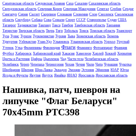
Саратовская область
Саудовская Аравия
Саха
Сахалин
Сахалинская область
Свердловская область
Северная Корея
Северная Македония
Сенегал
Сербия
Сердце
Сингапур
Сирия
Скелет
Скорпион
Словакия
Словении
Слон
Смоленск
Смоленская
область
Сноуборд
Собака
Сова
Сомали
Спорт
СССР
Ставрополье
Судан
США
Таганрог
Таджикистан
Таиланд
Такса
Тамбов
Тамбовская область
Танзания
Татарстан
Тверская область
Тверь
Тигр
Тобольск
Томск
Томская область
Транспорт
Тула
Тунис
Туризм
Туркменистан
Турция
Тыва
Тюменская область
Тюмень
Удмуртия
Узбекистан
Улан-Удэ
Ульяновск
Ульяновская область
Уорхол
Уругвай
Флаги
Утенок
Утка
Филиппины
Финляндия
Фламинго
Фотоаппарат
Франция
Футбол
Хабаровск
Хабаровский край
Хакасия
Хамелеон
Харлей
Хоккей
Хорватия
Цветы и Растения
Цифры
Цыпленок
Чад
Части тела
Челябигнская область
Челябинск
Череп
Черепаха
Черногория
Чехия
Чечня
Чили
Чита
Чувашия
Чукотка
Швейцария
Швеция
Шри-Ланка
Эквадор
Эмоции
Эстония
Эфиопия
ЮАР
Югра
Ягоды и Фрукты
Якутия
Якутск
Ямайка
ЯНАО
Ярославль
Ярославская область
Нашивка, патч, шеврон на
липучке "Флаг Беларуси"
70x45mm PTC398