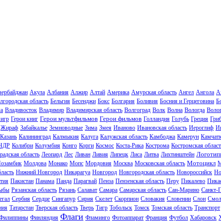
зербайджан
Акула
Албания
Алжир
Алтай
Америка
Амурская область
Ангел
Ангола
А
лгородская область
Бельгия
Бесенджи
Бокс
Болгария
Боливия
Босния и Герцеговина
Б
ла
Владивосток
Владимир
Владимирская область
Волгоград
Волк
Волна
Вологда
Волог
Герои мультфильмов
Герои фильмов
 игр
Герои книг
Голландия
Голубь
Греция
Гри
Жираф
Забайкалье
Земноводные
Зима
Змея
Иваново
Ивановская область
Иероглиф
И
Казань
Калининград
Калмыкия
Калуга
Калужская область
Камбоджа
Камерун
Камчат
НДР
Колибри
Колумбия
Конго
Корги
Космос
Коста-Рика
Кострома
Костромская област
Логотип
радская область
Леопард
Лес
Ливан
Ливия
Липецк
Лиса
Литва
Лихтинштейн
Мотоцикл
озамбик
Молдова
Монако
Мопс
Мордовия
Москва
Московская область
М
ласть
Нижний Новгород
Никарагуа
Новгород
Новгородская область
Новороссийск
Но
тия
Пакистан
Панама
Панда
Парагвай
Пенза
Пензенская область
Перу
Пикалево
Пика
ыбы
Рязанская область
Рязань
Салават
Самара
Самарская область
Сан-Марино
Санкт-
егал
Сербия
Сердце
Сингапур
Сирия
Скелет
Скорпион
Словакия
Словении
Слон
Смол
ния
Татарстан
Тверская область
Тверь
Тигр
Тобольск
Томск
Томская область
Транспорт
Флаги
Филиппины
Финляндия
Фламинго
Фотоаппарат
Франция
Футбол
Хабаровск