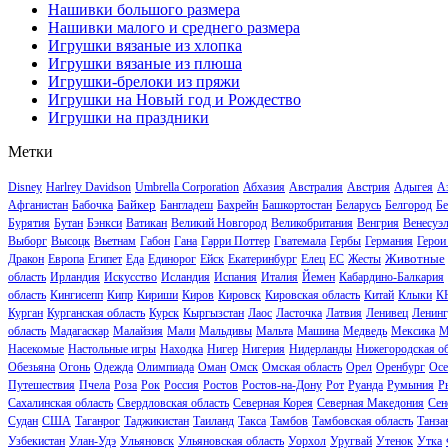
Нашивки большого размера
Нашивки малого и среднего размера
Игрушки вязаные из хлопка
Игрушки вязаные из плюша
Игрушки-брелоки из пряжи
Игрушки на Новый год и Рождество
Игрушки на праздники
Метки
Disney
Harlrey Davidson
Umbrella Corporation
Абхазия
Австралия
Австрия
Адыгея
А
Байкер
Афганистан
Бабочка
Бангладеш
Бахрейн
Башкортостан
Беларусь
Белгород
Бе
Бурятия
Бутан
Бэнкси
Ватикан
Великий Новгород
Великобритания
Венгрия
Венесуэ
Выборг
Высоцк
Вьетнам
Габон
Гана
Гарри Поттер
Гватемала
Гербы
Германия
Герои
Животные
Дракон
Европа
Египет
Еда
Единорог
Ейск
Екатеринбург
Елец
ЕС
Жесты
область
Ирландия
Искусство
Исландия
Испания
Италия
Йемен
Кабардино-Балкария
область
Кингисепп
Кипр
Кириши
Киров
Кировск
Кировская область
Китай
Клыки
К
Курган
Курганская область
Курск
Кыргызстан
Лаос
Ласточка
Латвия
Ленивец
Ленинг
область
Мадагаскар
Малайзия
Мали
Мальдивы
Мальта
Машина
Медведь
Мексика
М
Насекомые
Настольные игры
Находка
Нигер
Нигерия
Нидерланды
Нижегородская об
Обезьяна
Огонь
Одежда
Олимпиада
Оман
Омск
Омская область
Орел
Оренбург
Осе
Путешествия
Пчела
Роза
Рок
Россия
Ростов
Ростов-на-Дону
Рот
Руанда
Румыния
Р
Сахалинская область
Свердловская область
Северная Корея
Северная Македония
Сен
Судан
США
Таганрог
Таджикистан
Таиланд
Такса
Тамбов
Тамбовская область
Танза
Узбекистан
Улан-Удэ
Ульяновск
Ульяновская область
Уорхол
Уругвай
Утенок
Утка