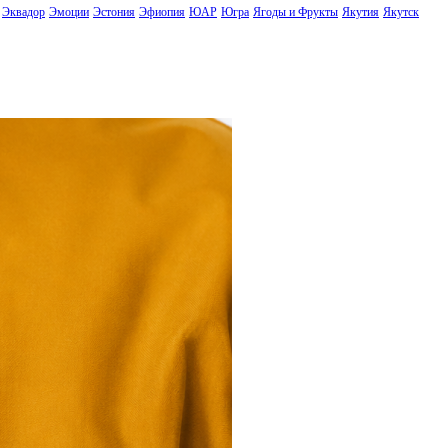
Эквадор
Эмоции
Эстония
Эфиопия
ЮАР
Югра
Ягоды и Фрукты
Якутия
Якутск