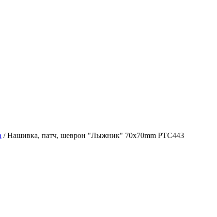
а
/
Нашивка, патч, шеврон "Лыжник" 70x70mm PTC443