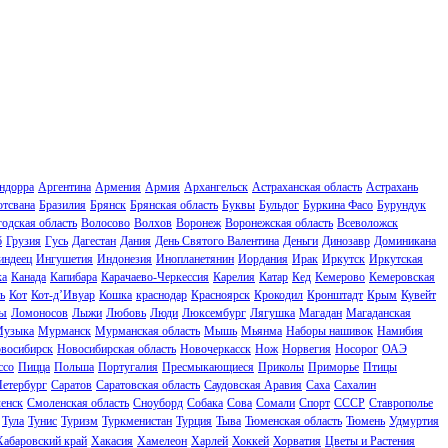
ндорра
Аргентина
Армения
Армия
Архангельск
Астраханская область
Астрахань
отсвана
Бразилия
Брянск
Брянская область
Буквы
Бульдог
Буркина Фасо
Бурундук
одская область
Волосово
Волхов
Воронеж
Воронежская область
Всеволожск
б
Грузия
Гусь
Дагестан
Дания
День Святого Валентина
Деньги
Динозавр
Доминикана
индеец
Ингушетия
Индонезия
Инопланетянин
Иордания
Ирак
Иркутск
Иркутская
ка
Канада
Капибара
Карачаево-Черкессия
Карелия
Катар
Кед
Кемерово
Кемеровская
ь
Кот
Кот-д’Ивуар
Кошка
краснодар
Красноярск
Крокодил
Кронштадт
Крым
Кувейт
ы
Ломоносов
Лыжи
Любовь
Люди
Люксембург
Лягушка
Магадан
Магаданская
узыка
Мурманск
Мурманская область
Мышь
Мьянма
Наборы нашивок
Намибия
восибирск
Новосибирская область
Новочеркасск
Нож
Норвегия
Носорог
ОАЭ
ссо
Пицца
Польша
Португалия
Пресмыкающиеся
Приколы
Приморье
Птицы
Петербург
Саратов
Саратовская область
Саудовская Аравия
Саха
Сахалин
енск
Смоленская область
Сноуборд
Собака
Сова
Сомали
Спорт
СССР
Ставрополье
Тула
Тунис
Туризм
Туркменистан
Турция
Тыва
Тюменская область
Тюмень
Удмуртия
Хабаровский край
Хакасия
Хамелеон
Харлей
Хоккей
Хорватия
Цветы и Растения