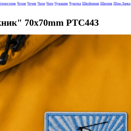
ерногория
Чехия
Чечня
Чили
Чита
Чувашия
Чукотка
Швейцария
Швеция
Шри-Ланка
жник" 70x70mm PTC443