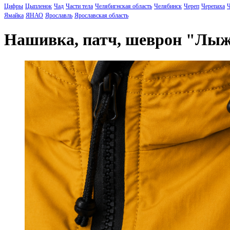
Цифры
Цыпленок
Чад
Части тела
Челябигнская область
Челябинск
Череп
Черепаха
Ч
Ямайка
ЯНАО
Ярославль
Ярославская область
Нашивка, патч, шеврон "Лы