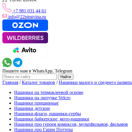
+7 981 031 44 61
info@22pingvina.ru
Пишите нам в WhatsApp, Telegram
Главная
/
Каталог товаров
/
Нашивки малого и среднего размер
Нашивки на термоклеевой основе
Нашивки на липучке Velcro
Нашивки пришивные
Нашивки детские
Нашивки-флаги, нашивки-гербы
Нашивки байкерские, мото-нашивки
Нашивки про героев комиксов, мультфильмов, фильмов
Нашивки про Гарри Поттера