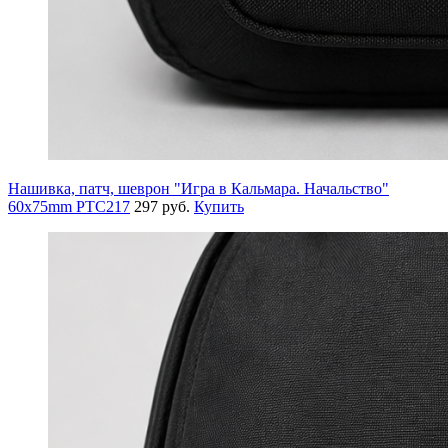
Нашивка, патч, шеврон "Игра в Кальмара. Начальство"
60x75mm PTC217
297 руб.
Купить