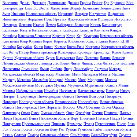
Валентина
Деньги
Динозавр
Доминикана
Дракон
Европа
Египет
Еда
Единорог
Ейск
Животные
Екатеринбург
Елец
ЕС
Жесты
Жираф
Забайкалье
Земноводные
Зима
Змея
Иваново
Ивановская область
Иероглиф
Ииндеец
Ингушетия
Индонезия
Инопланетянин
Иордания
Ирак
Иркутск
Иркутская область
Ирландия
Искусство
Исландия
Испания
Италия
Йемен
Кабардино-Балкария
Казань
Калининград
Калмыкия
Калуга
Калужская область
Камбоджа
Камерун
Камчатка
Канада
Капибара
Карачаево-Черкессия
Карелия
Катар
Кед
Кемерово
Кемеровская область
Кингисепп
Кипр
Кириши
Киров
Кировск
Кировская область
Китай
Клыки
КНДР
Колибри
Колумбия
Конго
Корги
Космос
Коста-Рика
Кострома
Костромская область
Кот
Кот-д’Ивуар
Кошка
краснодар
Красноярск
Крокодил
Кронштадт
Крым
Кувейт
Курган
Курганская область
Курск
Кыргызстан
Лаос
Ласточка
Латвия
Ленивец
Ленинградская область
Леопард
Лес
Ливан
Ливия
Липецк
Лиса
Литва
Лихтинштейн
Логотипы
Ломоносов
Лыжи
Любовь
Люди
Люксембург
Лягушка
Магадан
Магаданская область
Мадагаскар
Малайзия
Мали
Мальдивы
Мальта
Машина
Медведь
Мексика
Мозамбик
Молдова
Монако
Мопс
Мордовия
Москва
Мотоцикл
Московская область
Музыка
Мурманск
Мурманская область
Мышь
Мьянма
Наборы нашивок
Намибия
Насекомые
Настольные игры
Находка
Нигер
Нигерия
Нидерланды
Нижегородская область
Нижний Новгород
Никарагуа
Новгород
Новгородская область
Новороссийск
Новосибирск
Новосибирская
область
Новочеркасск
Нож
Норвегия
Носорог
ОАЭ
Обезьяна
Огонь
Одежда
Олимпиада
Оман
Омск
Омская область
Орел
Оренбург
Осетия
Пакистан
Панама
Панда
Парагвай
Пенза
Пензенская область
Перу
Пикалево
Пикассо
Пицца
Польша
Португалия
Пресмыкающиеся
Приколы
Приморье
Птицы
Путешествия
Пчела
Роза
Рок
Россия
Ростов
Ростов-на-Дону
Рот
Руанда
Румыния
Рыбы
Рязанская область
Рязань
Салават
Самара
Самарская область
Сан-Марино
Санкт-Петербург
Саратов