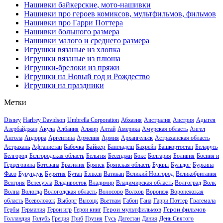
Нашивки байкерские, мото-нашивки
Нашивки про героев комиксов, мультфильмов, фильмов
Нашивки про Гарри Поттера
Нашивки большого размера
Нашивки малого и среднего размера
Игрушки вязаные из хлопка
Игрушки вязаные из плюша
Игрушки-брелоки из пряжи
Игрушки на Новый год и Рождество
Игрушки на праздники
Метки
Disney
Harlrey Davidson
Umbrella Corporation
Абхазия
Австралия
Австрия
Адыгея
Азербайджан
Акула
Албания
Алжир
Алтай
Америка
Амурская область
Ангел
Ангола
Андорра
Аргентина
Армения
Армия
Архангельск
Астраханская область
Байкер
Астрахань
Афганистан
Бабочка
Бангладеш
Бахрейн
Башкортостан
Беларусь
Белгород
Белгородская область
Бельгия
Бесенджи
Бокс
Болгария
Боливия
Босния и
Герцеговина
Ботсвана
Бразилия
Брянск
Брянская область
Буквы
Бульдог
Буркина
Фасо
Бурундук
Бурятия
Бутан
Бэнкси
Ватикан
Великий Новгород
Великобритания
Венгрия
Венесуэла
Владивосток
Владимир
Владимирская область
Волгоград
Волк
Волна
Вологда
Вологодская область
Волосово
Волхов
Воронеж
Воронежская
область
Всеволожск
Выборг
Высоцк
Вьетнам
Габон
Гана
Гарри Поттер
Гватемала
Герои мультфильмов
Герои фильмов
Гербы
Германия
Герои игр
Герои книг
Голландия
Голубь
Греция
Гриб
Грузия
Гусь
Дагестан
Дания
День Святого