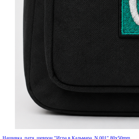
Нашивка, патч, шеврон "Игра в Кальмара. N 001" 80x50mm