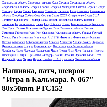
Саратовская область
Саудовская Аравия
Саха
Сахалин
Сахалинская область
Свердловская область
Северная Корея
Северная Македония
Сенегал
Сербия
Сердце
Сингапур
Сирия
Скелет
Скорпион
Словакия
Словении
Слон
Смоленск
Смоленская
область
Сноуборд
Собака
Сова
Сомали
Спорт
СССР
Ставрополье
Судан
США
Таганрог
Таджикистан
Таиланд
Такса
Тамбов
Тамбовская область
Танзания
Татарстан
Тверская область
Тверь
Тигр
Тобольск
Томск
Томская область
Транспорт
Тула
Тунис
Туризм
Туркменистан
Турция
Тыва
Тюменская область
Тюмень
Удмуртия
Узбекистан
Улан-Удэ
Ульяновск
Ульяновская область
Уорхол
Уругвай
Флаги
Утенок
Утка
Филиппины
Финляндия
Фламинго
Фотоаппарат
Франция
Футбол
Хабаровск
Хабаровский край
Хакасия
Хамелеон
Харлей
Хоккей
Хорватия
Цветы и Растения
Цифры
Цыпленок
Чад
Части тела
Челябигнская область
Челябинск
Череп
Черепаха
Черногория
Чехия
Чечня
Чили
Чита
Чувашия
Чукотка
Швейцария
Швеция
Шри-Ланка
Эквадор
Эмоции
Эстония
Эфиопия
ЮАР
Югра
Ягоды и Фрукты
Якутия
Якутск
Ямайка
ЯНАО
Ярославль
Ярославская область
Нашивка, патч, шеврон
"Игра в Кальмара. N 067"
80x50mm PTC152