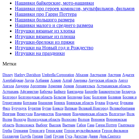
Нашивки байкерские, мото-нашивки
Нашивки про героев комиксов, мультфильмов, фильмов
Нашивки про Гарри Поттера
Нашивки большого размера
Нашивки малого и среднего размера
Игрушки вязаные из хлопка
Игрушки вязаные из плюша
Игрушки-брелоки из пряжи
Игрушки на Новый год и Рождество
Игрушки на праздники
Метки
Disney
Harlrey Davidson
Umbrella Corporation
Абхазия
Австралия
Австрия
Адыгея
Азербайджан
Акула
Албания
Алжир
Алтай
Америка
Амурская область
Ангел
Ангола
Андорра
Аргентина
Армения
Армия
Архангельск
Астраханская область
Байкер
Астрахань
Афганистан
Бабочка
Бангладеш
Бахрейн
Башкортостан
Беларусь
Белгород
Белгородская область
Бельгия
Бесенджи
Бокс
Болгария
Боливия
Босния и
Герцеговина
Ботсвана
Бразилия
Брянск
Брянская область
Буквы
Бульдог
Буркина
Фасо
Бурундук
Бурятия
Бутан
Бэнкси
Ватикан
Великий Новгород
Великобритания
Венгрия
Венесуэла
Владивосток
Владимир
Владимирская область
Волгоград
Волк
Волна
Вологда
Вологодская область
Волосово
Волхов
Воронеж
Воронежская
область
Всеволожск
Выборг
Высоцк
Вьетнам
Габон
Гана
Гарри Поттер
Гватемала
Герои мультфильмов
Герои фильмов
Гербы
Германия
Герои игр
Герои книг
Голландия
Голубь
Греция
Гриб
Грузия
Гусь
Дагестан
Дания
День Святого