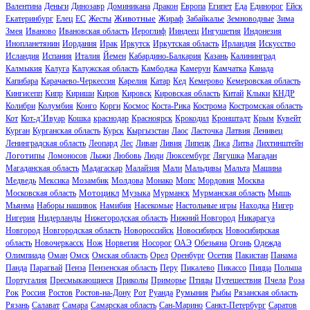
Валентина
Деньги
Динозавр
Доминикана
Дракон
Европа
Египет
Еда
Единорог
Ейск
Животные
Екатеринбург
Елец
ЕС
Жесты
Жираф
Забайкалье
Земноводные
Зима
Змея
Иваново
Ивановская область
Иероглиф
Ииндеец
Ингушетия
Индонезия
Инопланетянин
Иордания
Ирак
Иркутск
Иркутская область
Ирландия
Искусство
Исландия
Испания
Италия
Йемен
Кабардино-Балкария
Казань
Калининград
Калмыкия
Калуга
Калужская область
Камбоджа
Камерун
Камчатка
Канада
Капибара
Карачаево-Черкессия
Карелия
Катар
Кед
Кемерово
Кемеровская область
Кингисепп
Кипр
Кириши
Киров
Кировск
Кировская область
Китай
Клыки
КНДР
Колибри
Колумбия
Конго
Корги
Космос
Коста-Рика
Кострома
Костромская область
Кот
Кот-д’Ивуар
Кошка
краснодар
Красноярск
Крокодил
Кронштадт
Крым
Кувейт
Курган
Курганская область
Курск
Кыргызстан
Лаос
Ласточка
Латвия
Ленивец
Ленинградская область
Леопард
Лес
Ливан
Ливия
Липецк
Лиса
Литва
Лихтинштейн
Логотипы
Ломоносов
Лыжи
Любовь
Люди
Люксембург
Лягушка
Магадан
Магаданская область
Мадагаскар
Малайзия
Мали
Мальдивы
Мальта
Машина
Медведь
Мексика
Мозамбик
Молдова
Монако
Мопс
Мордовия
Москва
Мотоцикл
Московская область
Музыка
Мурманск
Мурманская область
Мышь
Мьянма
Наборы нашивок
Намибия
Насекомые
Настольные игры
Находка
Нигер
Нигерия
Нидерланды
Нижегородская область
Нижний Новгород
Никарагуа
Новгород
Новгородская область
Новороссийск
Новосибирск
Новосибирская
область
Новочеркасск
Нож
Норвегия
Носорог
ОАЭ
Обезьяна
Огонь
Одежда
Олимпиада
Оман
Омск
Омская область
Орел
Оренбург
Осетия
Пакистан
Панама
Панда
Парагвай
Пенза
Пензенская область
Перу
Пикалево
Пикассо
Пицца
Польша
Португалия
Пресмыкающиеся
Приколы
Приморье
Птицы
Путешествия
Пчела
Роза
Рок
Россия
Ростов
Ростов-на-Дону
Рот
Руанда
Румыния
Рыбы
Рязанская область
Рязань
Салават
Самара
Самарская область
Сан-Марино
Санкт-Петербург
Саратов