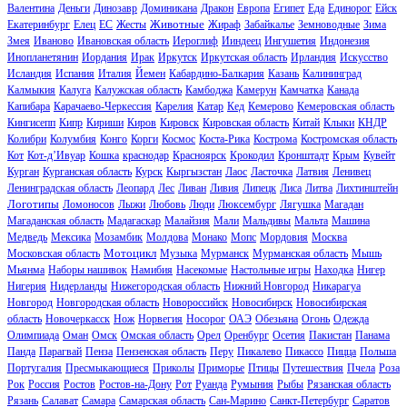
Валентина
Деньги
Динозавр
Доминикана
Дракон
Европа
Египет
Еда
Единорог
Ейск
Животные
Екатеринбург
Елец
ЕС
Жесты
Жираф
Забайкалье
Земноводные
Зима
Змея
Иваново
Ивановская область
Иероглиф
Ииндеец
Ингушетия
Индонезия
Инопланетянин
Иордания
Ирак
Иркутск
Иркутская область
Ирландия
Искусство
Исландия
Испания
Италия
Йемен
Кабардино-Балкария
Казань
Калининград
Калмыкия
Калуга
Калужская область
Камбоджа
Камерун
Камчатка
Канада
Капибара
Карачаево-Черкессия
Карелия
Катар
Кед
Кемерово
Кемеровская область
Кингисепп
Кипр
Кириши
Киров
Кировск
Кировская область
Китай
Клыки
КНДР
Колибри
Колумбия
Конго
Корги
Космос
Коста-Рика
Кострома
Костромская область
Кот
Кот-д’Ивуар
Кошка
краснодар
Красноярск
Крокодил
Кронштадт
Крым
Кувейт
Курган
Курганская область
Курск
Кыргызстан
Лаос
Ласточка
Латвия
Ленивец
Ленинградская область
Леопард
Лес
Ливан
Ливия
Липецк
Лиса
Литва
Лихтинштейн
Логотипы
Ломоносов
Лыжи
Любовь
Люди
Люксембург
Лягушка
Магадан
Магаданская область
Мадагаскар
Малайзия
Мали
Мальдивы
Мальта
Машина
Медведь
Мексика
Мозамбик
Молдова
Монако
Мопс
Мордовия
Москва
Мотоцикл
Московская область
Музыка
Мурманск
Мурманская область
Мышь
Мьянма
Наборы нашивок
Намибия
Насекомые
Настольные игры
Находка
Нигер
Нигерия
Нидерланды
Нижегородская область
Нижний Новгород
Никарагуа
Новгород
Новгородская область
Новороссийск
Новосибирск
Новосибирская
область
Новочеркасск
Нож
Норвегия
Носорог
ОАЭ
Обезьяна
Огонь
Одежда
Олимпиада
Оман
Омск
Омская область
Орел
Оренбург
Осетия
Пакистан
Панама
Панда
Парагвай
Пенза
Пензенская область
Перу
Пикалево
Пикассо
Пицца
Польша
Португалия
Пресмыкающиеся
Приколы
Приморье
Птицы
Путешествия
Пчела
Роза
Рок
Россия
Ростов
Ростов-на-Дону
Рот
Руанда
Румыния
Рыбы
Рязанская область
Рязань
Салават
Самара
Самарская область
Сан-Марино
Санкт-Петербург
Саратов