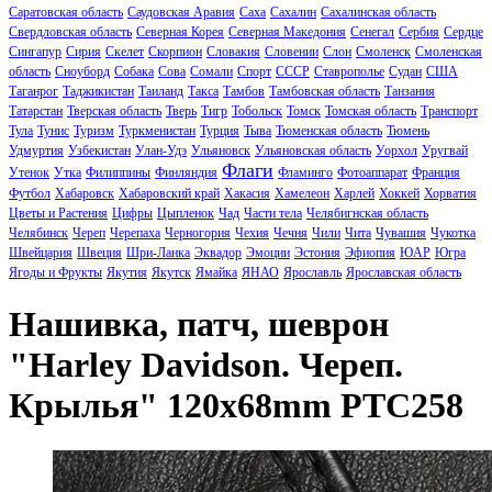
Саратовская область
Саудовская Аравия
Саха
Сахалин
Сахалинская область
Свердловская область
Северная Корея
Северная Македония
Сенегал
Сербия
Сердце
Сингапур
Сирия
Скелет
Скорпион
Словакия
Словении
Слон
Смоленск
Смоленская
область
Сноуборд
Собака
Сова
Сомали
Спорт
СССР
Ставрополье
Судан
США
Таганрог
Таджикистан
Таиланд
Такса
Тамбов
Тамбовская область
Танзания
Татарстан
Тверская область
Тверь
Тигр
Тобольск
Томск
Томская область
Транспорт
Тула
Тунис
Туризм
Туркменистан
Турция
Тыва
Тюменская область
Тюмень
Удмуртия
Узбекистан
Улан-Удэ
Ульяновск
Ульяновская область
Уорхол
Уругвай
Флаги
Утенок
Утка
Филиппины
Финляндия
Фламинго
Фотоаппарат
Франция
Футбол
Хабаровск
Хабаровский край
Хакасия
Хамелеон
Харлей
Хоккей
Хорватия
Цветы и Растения
Цифры
Цыпленок
Чад
Части тела
Челябигнская область
Челябинск
Череп
Черепаха
Черногория
Чехия
Чечня
Чили
Чита
Чувашия
Чукотка
Швейцария
Швеция
Шри-Ланка
Эквадор
Эмоции
Эстония
Эфиопия
ЮАР
Югра
Ягоды и Фрукты
Якутия
Якутск
Ямайка
ЯНАО
Ярославль
Ярославская область
Нашивка, патч, шеврон
"Harley Davidson. Череп.
Крылья" 120x68mm PTC258