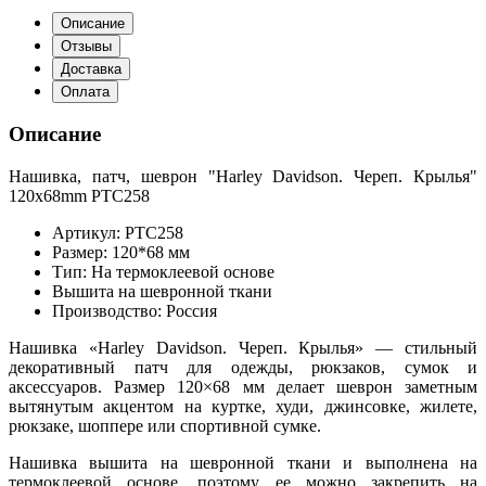
Описание
Отзывы
Доставка
Оплата
Описание
Нашивка, патч, шеврон "Harley Davidson. Череп. Крылья"
120x68mm PTC258
Артикул: PTC258
Размер: 120*68 мм
Тип: На термоклеевой основе
Вышита на шевронной ткани
Производство: Россия
Нашивка «Harley Davidson. Череп. Крылья» — стильный
декоративный патч для одежды, рюкзаков, сумок и
аксессуаров. Размер 120×68 мм делает шеврон заметным
вытянутым акцентом на куртке, худи, джинсовке, жилете,
рюкзаке, шоппере или спортивной сумке.
Нашивка вышита на шевронной ткани и выполнена на
термоклеевой основе, поэтому ее можно закрепить на