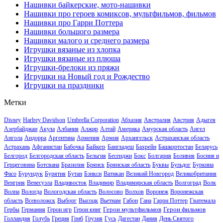
Нашивки байкерские, мото-нашивки
Нашивки про героев комиксов, мультфильмов, фильмов
Нашивки про Гарри Поттера
Нашивки большого размера
Нашивки малого и среднего размера
Игрушки вязаные из хлопка
Игрушки вязаные из плюша
Игрушки-брелоки из пряжи
Игрушки на Новый год и Рождество
Игрушки на праздники
Метки
Disney
Harlrey Davidson
Umbrella Corporation
Абхазия
Австралия
Австрия
Адыгея
Азербайджан
Акула
Албания
Алжир
Алтай
Америка
Амурская область
Ангел
Ангола
Андорра
Аргентина
Армения
Армия
Архангельск
Астраханская область
Байкер
Астрахань
Афганистан
Бабочка
Бангладеш
Бахрейн
Башкортостан
Беларусь
Белгород
Белгородская область
Бельгия
Бесенджи
Бокс
Болгария
Боливия
Босния и
Герцеговина
Ботсвана
Бразилия
Брянск
Брянская область
Буквы
Бульдог
Буркина
Фасо
Бурундук
Бурятия
Бутан
Бэнкси
Ватикан
Великий Новгород
Великобритания
Венгрия
Венесуэла
Владивосток
Владимир
Владимирская область
Волгоград
Волк
Волна
Вологда
Вологодская область
Волосово
Волхов
Воронеж
Воронежская
область
Всеволожск
Выборг
Высоцк
Вьетнам
Габон
Гана
Гарри Поттер
Гватемала
Герои мультфильмов
Герои фильмов
Гербы
Германия
Герои игр
Герои книг
Голландия
Голубь
Греция
Гриб
Грузия
Гусь
Дагестан
Дания
День Святого