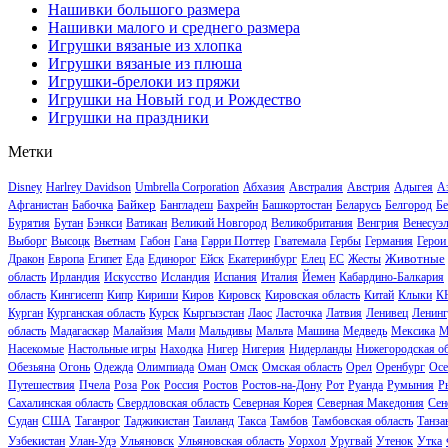
Нашивки большого размера
Нашивки малого и среднего размера
Игрушки вязаные из хлопка
Игрушки вязаные из плюша
Игрушки-брелоки из пряжи
Игрушки на Новый год и Рождество
Игрушки на праздники
Метки
Disney
Harlrey Davidson
Umbrella Corporation
Абхазия
Австралия
Австрия
Адыгея
А
Байкер
Афганистан
Бабочка
Бангладеш
Бахрейн
Башкортостан
Беларусь
Белгород
Бе
Бурятия
Бутан
Бэнкси
Ватикан
Великий Новгород
Великобритания
Венгрия
Венесуэ
Выборг
Высоцк
Вьетнам
Габон
Гана
Гарри Поттер
Гватемала
Гербы
Германия
Герои
Животные
Дракон
Европа
Египет
Еда
Единорог
Ейск
Екатеринбург
Елец
ЕС
Жесты
область
Ирландия
Искусство
Исландия
Испания
Италия
Йемен
Кабардино-Балкария
область
Кингисепп
Кипр
Кириши
Киров
Кировск
Кировская область
Китай
Клыки
К
Курган
Курганская область
Курск
Кыргызстан
Лаос
Ласточка
Латвия
Ленивец
Ленинг
область
Мадагаскар
Малайзия
Мали
Мальдивы
Мальта
Машина
Медведь
Мексика
М
Насекомые
Настольные игры
Находка
Нигер
Нигерия
Нидерланды
Нижегородская об
Обезьяна
Огонь
Одежда
Олимпиада
Оман
Омск
Омская область
Орел
Оренбург
Осе
Путешествия
Пчела
Роза
Рок
Россия
Ростов
Ростов-на-Дону
Рот
Руанда
Румыния
Р
Сахалинская область
Свердловская область
Северная Корея
Северная Македония
Сен
Судан
США
Таганрог
Таджикистан
Таиланд
Такса
Тамбов
Тамбовская область
Танза
Узбекистан
Улан-Удэ
Ульяновск
Ульяновская область
Уорхол
Уругвай
Утенок
Утка