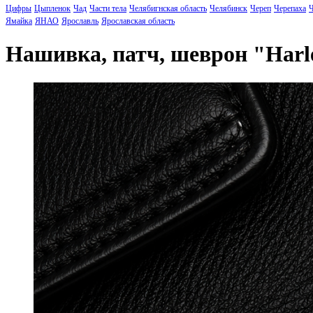
Цифры
Цыпленок
Чад
Части тела
Челябигнская область
Челябинск
Череп
Черепаха
Ч
Ямайка
ЯНАО
Ярославль
Ярославская область
Нашивка, патч, шеврон "Har