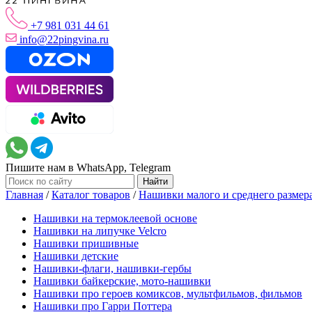
+7 981 031 44 61
info@22pingvina.ru
Пишите нам в WhatsApp, Telegram
Главная
/
Каталог товаров
/
Нашивки малого и среднего размер
Нашивки на термоклеевой основе
Нашивки на липучке Velcro
Нашивки пришивные
Нашивки детские
Нашивки-флаги, нашивки-гербы
Нашивки байкерские, мото-нашивки
Нашивки про героев комиксов, мультфильмов, фильмов
Нашивки про Гарри Поттера