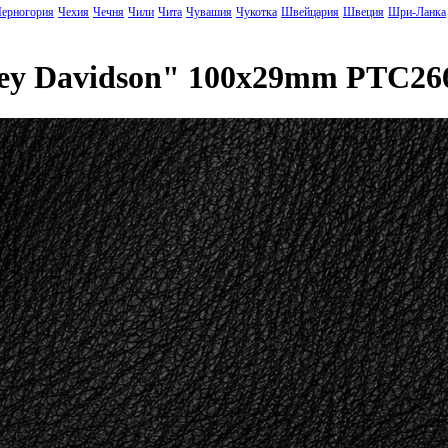
ерногория
Чехия
Чечня
Чили
Чита
Чувашия
Чукотка
Швейцария
Швеция
Шри-Ланка
ley Davidson" 100x29mm PTC26