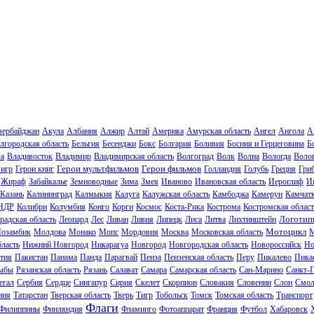
зербайджан
Акула
Албания
Алжир
Алтай
Америка
Амурская область
Ангел
Ангола
А
лгородская область
Бельгия
Бесенджи
Бокс
Болгария
Боливия
Босния и Герцеговина
Б
ла
Владивосток
Владимир
Владимирская область
Волгоград
Волк
Волна
Вологда
Волог
Герои мультфильмов
Герои фильмов
 игр
Герои книг
Голландия
Голубь
Греция
Гри
Жираф
Забайкалье
Земноводные
Зима
Змея
Иваново
Ивановская область
Иероглиф
И
Казань
Калининград
Калмыкия
Калуга
Калужская область
Камбоджа
Камерун
Камчат
НДР
Колибри
Колумбия
Конго
Корги
Космос
Коста-Рика
Кострома
Костромская област
Логотип
радская область
Леопард
Лес
Ливан
Ливия
Липецк
Лиса
Литва
Лихтинштейн
Мотоцикл
озамбик
Молдова
Монако
Мопс
Мордовия
Москва
Московская область
М
ласть
Нижний Новгород
Никарагуа
Новгород
Новгородская область
Новороссийск
Но
тия
Пакистан
Панама
Панда
Парагвай
Пенза
Пензенская область
Перу
Пикалево
Пика
ыбы
Рязанская область
Рязань
Салават
Самара
Самарская область
Сан-Марино
Санкт-
егал
Сербия
Сердце
Сингапур
Сирия
Скелет
Скорпион
Словакия
Словении
Слон
Смол
ния
Татарстан
Тверская область
Тверь
Тигр
Тобольск
Томск
Томская область
Транспорт
Флаги
Филиппины
Финляндия
Фламинго
Фотоаппарат
Франция
Футбол
Хабаровск