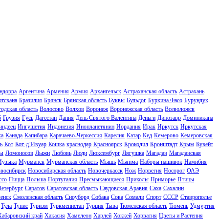
ндорра
Аргентина
Армения
Армия
Архангельск
Астраханская область
Астрахань
отсвана
Бразилия
Брянск
Брянская область
Буквы
Бульдог
Буркина Фасо
Бурундук
одская область
Волосово
Волхов
Воронеж
Воронежская область
Всеволожск
б
Грузия
Гусь
Дагестан
Дания
День Святого Валентина
Деньги
Динозавр
Доминикана
индеец
Ингушетия
Индонезия
Инопланетянин
Иордания
Ирак
Иркутск
Иркутская
ка
Канада
Капибара
Карачаево-Черкессия
Карелия
Катар
Кед
Кемерово
Кемеровская
ь
Кот
Кот-д’Ивуар
Кошка
краснодар
Красноярск
Крокодил
Кронштадт
Крым
Кувейт
ы
Ломоносов
Лыжи
Любовь
Люди
Люксембург
Лягушка
Магадан
Магаданская
узыка
Мурманск
Мурманская область
Мышь
Мьянма
Наборы нашивок
Намибия
восибирск
Новосибирская область
Новочеркасск
Нож
Норвегия
Носорог
ОАЭ
ссо
Пицца
Польша
Португалия
Пресмыкающиеся
Приколы
Приморье
Птицы
Петербург
Саратов
Саратовская область
Саудовская Аравия
Саха
Сахалин
енск
Смоленская область
Сноуборд
Собака
Сова
Сомали
Спорт
СССР
Ставрополье
Тула
Тунис
Туризм
Туркменистан
Турция
Тыва
Тюменская область
Тюмень
Удмуртия
Хабаровский край
Хакасия
Хамелеон
Харлей
Хоккей
Хорватия
Цветы и Растения