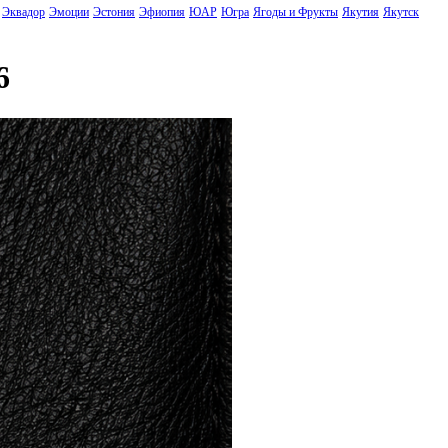
Эквадор
Эмоции
Эстония
Эфиопия
ЮАР
Югра
Ягоды и Фрукты
Якутия
Якутск
6