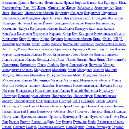
Валентина
Деньги
Динозавр
Доминикана
Дракон
Европа
Египет
Еда
Единорог
Ейск
Животные
Екатеринбург
Елец
ЕС
Жесты
Жираф
Забайкалье
Земноводные
Зима
Змея
Иваново
Ивановская область
Иероглиф
Ииндеец
Ингушетия
Индонезия
Инопланетянин
Иордания
Ирак
Иркутск
Иркутская область
Ирландия
Искусство
Исландия
Испания
Италия
Йемен
Кабардино-Балкария
Казань
Калининград
Калмыкия
Калуга
Калужская область
Камбоджа
Камерун
Камчатка
Канада
Капибара
Карачаево-Черкессия
Карелия
Катар
Кед
Кемерово
Кемеровская область
Кингисепп
Кипр
Кириши
Киров
Кировск
Кировская область
Китай
Клыки
КНДР
Колибри
Колумбия
Конго
Корги
Космос
Коста-Рика
Кострома
Костромская область
Кот
Кот-д’Ивуар
Кошка
краснодар
Красноярск
Крокодил
Кронштадт
Крым
Кувейт
Курган
Курганская область
Курск
Кыргызстан
Лаос
Ласточка
Латвия
Ленивец
Ленинградская область
Леопард
Лес
Ливан
Ливия
Липецк
Лиса
Литва
Лихтинштейн
Логотипы
Ломоносов
Лыжи
Любовь
Люди
Люксембург
Лягушка
Магадан
Магаданская область
Мадагаскар
Малайзия
Мали
Мальдивы
Мальта
Машина
Медведь
Мексика
Мозамбик
Молдова
Монако
Мопс
Мордовия
Москва
Мотоцикл
Московская область
Музыка
Мурманск
Мурманская область
Мышь
Мьянма
Наборы нашивок
Намибия
Насекомые
Настольные игры
Находка
Нигер
Нигерия
Нидерланды
Нижегородская область
Нижний Новгород
Никарагуа
Новгород
Новгородская область
Новороссийск
Новосибирск
Новосибирская
область
Новочеркасск
Нож
Норвегия
Носорог
ОАЭ
Обезьяна
Огонь
Одежда
Олимпиада
Оман
Омск
Омская область
Орел
Оренбург
Осетия
Пакистан
Панама
Панда
Парагвай
Пенза
Пензенская область
Перу
Пикалево
Пикассо
Пицца
Польша
Португалия
Пресмыкающиеся
Приколы
Приморье
Птицы
Путешествия
Пчела
Роза
Рок
Россия
Ростов
Ростов-на-Дону
Рот
Руанда
Румыния
Рыбы
Рязанская область
Рязань
Салават
Самара
Самарская область
Сан-Марино
Санкт-Петербург
Саратов