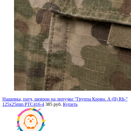
Нашивка, патч, шеврон на липучке "Группа Крови. A (II) Rh-"
125x25mm PTC416-4
385 руб.
Купить