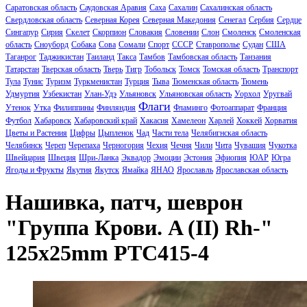
Саратовская область
Саудовская Аравия
Саха
Сахалин
Сахалинская область
Свердловская область
Северная Корея
Северная Македония
Сенегал
Сербия
Сердце
Сингапур
Сирия
Скелет
Скорпион
Словакия
Словении
Слон
Смоленск
Смоленская
область
Сноуборд
Собака
Сова
Сомали
Спорт
СССР
Ставрополье
Судан
США
Таганрог
Таджикистан
Таиланд
Такса
Тамбов
Тамбовская область
Танзания
Татарстан
Тверская область
Тверь
Тигр
Тобольск
Томск
Томская область
Транспорт
Тула
Тунис
Туризм
Туркменистан
Турция
Тыва
Тюменская область
Тюмень
Удмуртия
Узбекистан
Улан-Удэ
Ульяновск
Ульяновская область
Уорхол
Уругвай
Флаги
Утенок
Утка
Филиппины
Финляндия
Фламинго
Фотоаппарат
Франция
Футбол
Хабаровск
Хабаровский край
Хакасия
Хамелеон
Харлей
Хоккей
Хорватия
Цветы и Растения
Цифры
Цыпленок
Чад
Части тела
Челябигнская область
Челябинск
Череп
Черепаха
Черногория
Чехия
Чечня
Чили
Чита
Чувашия
Чукотка
Швейцария
Швеция
Шри-Ланка
Эквадор
Эмоции
Эстония
Эфиопия
ЮАР
Югра
Ягоды и Фрукты
Якутия
Якутск
Ямайка
ЯНАО
Ярославль
Ярославская область
Нашивка, патч, шеврон
"Группа Крови. A (II) Rh-"
125x25mm PTC415-4