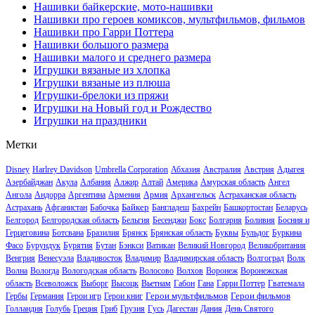
Нашивки байкерские, мото-нашивки
Нашивки про героев комиксов, мультфильмов, фильмов
Нашивки про Гарри Поттера
Нашивки большого размера
Нашивки малого и среднего размера
Игрушки вязаные из хлопка
Игрушки вязаные из плюша
Игрушки-брелоки из пряжи
Игрушки на Новый год и Рождество
Игрушки на праздники
Метки
Disney
Harlrey Davidson
Umbrella Corporation
Абхазия
Австралия
Австрия
Адыгея
Азербайджан
Акула
Албания
Алжир
Алтай
Америка
Амурская область
Ангел
Ангола
Андорра
Аргентина
Армения
Армия
Архангельск
Астраханская область
Байкер
Астрахань
Афганистан
Бабочка
Бангладеш
Бахрейн
Башкортостан
Беларусь
Белгород
Белгородская область
Бельгия
Бесенджи
Бокс
Болгария
Боливия
Босния и
Герцеговина
Ботсвана
Бразилия
Брянск
Брянская область
Буквы
Бульдог
Буркина
Фасо
Бурундук
Бурятия
Бутан
Бэнкси
Ватикан
Великий Новгород
Великобритания
Венгрия
Венесуэла
Владивосток
Владимир
Владимирская область
Волгоград
Волк
Волна
Вологда
Вологодская область
Волосово
Волхов
Воронеж
Воронежская
область
Всеволожск
Выборг
Высоцк
Вьетнам
Габон
Гана
Гарри Поттер
Гватемала
Герои мультфильмов
Герои фильмов
Гербы
Германия
Герои игр
Герои книг
Голландия
Голубь
Греция
Гриб
Грузия
Гусь
Дагестан
Дания
День Святого