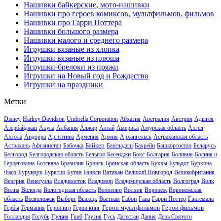
Нашивки байкерские, мото-нашивки
Нашивки про героев комиксов, мультфильмов, фильмов
Нашивки про Гарри Поттера
Нашивки большого размера
Нашивки малого и среднего размера
Игрушки вязаные из хлопка
Игрушки вязаные из плюша
Игрушки-брелоки из пряжи
Игрушки на Новый год и Рождество
Игрушки на праздники
Метки
Disney
Harlrey Davidson
Umbrella Corporation
Абхазия
Австралия
Австрия
Адыгея
Азербайджан
Акула
Албания
Алжир
Алтай
Америка
Амурская область
Ангел
Ангола
Андорра
Аргентина
Армения
Армия
Архангельск
Астраханская область
Байкер
Астрахань
Афганистан
Бабочка
Бангладеш
Бахрейн
Башкортостан
Беларусь
Белгород
Белгородская область
Бельгия
Бесенджи
Бокс
Болгария
Боливия
Босния и
Герцеговина
Ботсвана
Бразилия
Брянск
Брянская область
Буквы
Бульдог
Буркина
Фасо
Бурундук
Бурятия
Бутан
Бэнкси
Ватикан
Великий Новгород
Великобритания
Венгрия
Венесуэла
Владивосток
Владимир
Владимирская область
Волгоград
Волк
Волна
Вологда
Вологодская область
Волосово
Волхов
Воронеж
Воронежская
область
Всеволожск
Выборг
Высоцк
Вьетнам
Габон
Гана
Гарри Поттер
Гватемала
Герои мультфильмов
Герои фильмов
Гербы
Германия
Герои игр
Герои книг
Голландия
Голубь
Греция
Гриб
Грузия
Гусь
Дагестан
Дания
День Святого