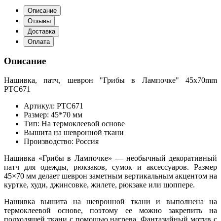
Описание
Отзывы
Доставка
Оплата
Описание
Нашивка, патч, шеврон "Грибы в Лампочке" 45x70mm
PTC671
Артикул: PTC671
Размер: 45*70 мм
Тип: На термоклеевой основе
Вышита на шевронной ткани
Производство: Россия
Нашивка «Грибы в Лампочке» — необычный декоративный
патч для одежды, рюкзаков, сумок и аксессуаров. Размер
45×70 мм делает шеврон заметным вертикальным акцентом на
куртке, худи, джинсовке, жилете, рюкзаке или шоппере.
Нашивка вышита на шевронной ткани и выполнена на
термоклеевой основе, поэтому ее можно закрепить на
подходящей ткани с помощью нагрева. Фантазийный мотив с