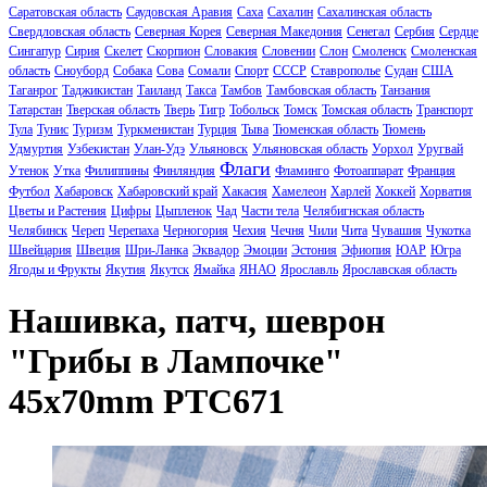
Саратовская область
Саудовская Аравия
Саха
Сахалин
Сахалинская область
Свердловская область
Северная Корея
Северная Македония
Сенегал
Сербия
Сердце
Сингапур
Сирия
Скелет
Скорпион
Словакия
Словении
Слон
Смоленск
Смоленская
область
Сноуборд
Собака
Сова
Сомали
Спорт
СССР
Ставрополье
Судан
США
Таганрог
Таджикистан
Таиланд
Такса
Тамбов
Тамбовская область
Танзания
Татарстан
Тверская область
Тверь
Тигр
Тобольск
Томск
Томская область
Транспорт
Тула
Тунис
Туризм
Туркменистан
Турция
Тыва
Тюменская область
Тюмень
Удмуртия
Узбекистан
Улан-Удэ
Ульяновск
Ульяновская область
Уорхол
Уругвай
Флаги
Утенок
Утка
Филиппины
Финляндия
Фламинго
Фотоаппарат
Франция
Футбол
Хабаровск
Хабаровский край
Хакасия
Хамелеон
Харлей
Хоккей
Хорватия
Цветы и Растения
Цифры
Цыпленок
Чад
Части тела
Челябигнская область
Челябинск
Череп
Черепаха
Черногория
Чехия
Чечня
Чили
Чита
Чувашия
Чукотка
Швейцария
Швеция
Шри-Ланка
Эквадор
Эмоции
Эстония
Эфиопия
ЮАР
Югра
Ягоды и Фрукты
Якутия
Якутск
Ямайка
ЯНАО
Ярославль
Ярославская область
Нашивка, патч, шеврон
"Грибы в Лампочке"
45x70mm PTC671