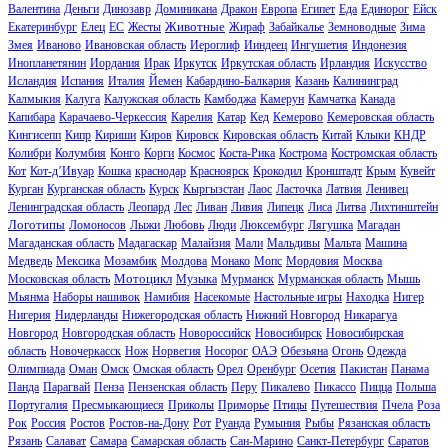
Валентина
Деньги
Динозавр
Доминикана
Дракон
Европа
Египет
Еда
Единорог
Ейск
Животные
Екатеринбург
Елец
ЕС
Жесты
Жираф
Забайкалье
Земноводные
Зима
Змея
Иваново
Ивановская область
Иероглиф
Ииндеец
Ингушетия
Индонезия
Инопланетянин
Иордания
Ирак
Иркутск
Иркутская область
Ирландия
Искусство
Исландия
Испания
Италия
Йемен
Кабардино-Балкария
Казань
Калининград
Калмыкия
Калуга
Калужская область
Камбоджа
Камерун
Камчатка
Канада
Капибара
Карачаево-Черкессия
Карелия
Катар
Кед
Кемерово
Кемеровская область
Кингисепп
Кипр
Кириши
Киров
Кировск
Кировская область
Китай
Клыки
КНДР
Колибри
Колумбия
Конго
Корги
Космос
Коста-Рика
Кострома
Костромская область
Кот
Кот-д’Ивуар
Кошка
краснодар
Красноярск
Крокодил
Кронштадт
Крым
Кувейт
Курган
Курганская область
Курск
Кыргызстан
Лаос
Ласточка
Латвия
Ленивец
Ленинградская область
Леопард
Лес
Ливан
Ливия
Липецк
Лиса
Литва
Лихтинштейн
Логотипы
Ломоносов
Лыжи
Любовь
Люди
Люксембург
Лягушка
Магадан
Магаданская область
Мадагаскар
Малайзия
Мали
Мальдивы
Мальта
Машина
Медведь
Мексика
Мозамбик
Молдова
Монако
Мопс
Мордовия
Москва
Мотоцикл
Московская область
Музыка
Мурманск
Мурманская область
Мышь
Мьянма
Наборы нашивок
Намибия
Насекомые
Настольные игры
Находка
Нигер
Нигерия
Нидерланды
Нижегородская область
Нижний Новгород
Никарагуа
Новгород
Новгородская область
Новороссийск
Новосибирск
Новосибирская
область
Новочеркасск
Нож
Норвегия
Носорог
ОАЭ
Обезьяна
Огонь
Одежда
Олимпиада
Оман
Омск
Омская область
Орел
Оренбург
Осетия
Пакистан
Панама
Панда
Парагвай
Пенза
Пензенская область
Перу
Пикалево
Пикассо
Пицца
Польша
Португалия
Пресмыкающиеся
Приколы
Приморье
Птицы
Путешествия
Пчела
Роза
Рок
Россия
Ростов
Ростов-на-Дону
Рот
Руанда
Румыния
Рыбы
Рязанская область
Рязань
Салават
Самара
Самарская область
Сан-Марино
Санкт-Петербург
Саратов