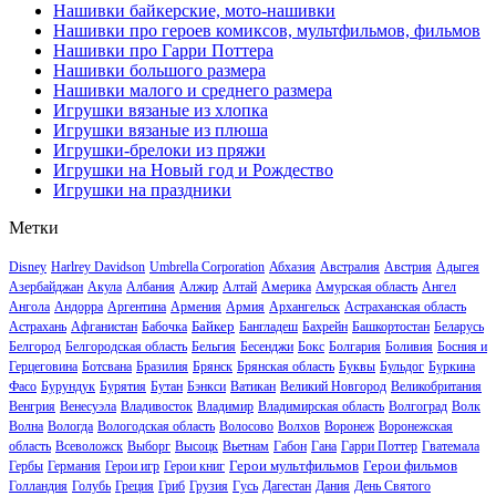
Нашивки байкерские, мото-нашивки
Нашивки про героев комиксов, мультфильмов, фильмов
Нашивки про Гарри Поттера
Нашивки большого размера
Нашивки малого и среднего размера
Игрушки вязаные из хлопка
Игрушки вязаные из плюша
Игрушки-брелоки из пряжи
Игрушки на Новый год и Рождество
Игрушки на праздники
Метки
Disney
Harlrey Davidson
Umbrella Corporation
Абхазия
Австралия
Австрия
Адыгея
Азербайджан
Акула
Албания
Алжир
Алтай
Америка
Амурская область
Ангел
Ангола
Андорра
Аргентина
Армения
Армия
Архангельск
Астраханская область
Байкер
Астрахань
Афганистан
Бабочка
Бангладеш
Бахрейн
Башкортостан
Беларусь
Белгород
Белгородская область
Бельгия
Бесенджи
Бокс
Болгария
Боливия
Босния и
Герцеговина
Ботсвана
Бразилия
Брянск
Брянская область
Буквы
Бульдог
Буркина
Фасо
Бурундук
Бурятия
Бутан
Бэнкси
Ватикан
Великий Новгород
Великобритания
Венгрия
Венесуэла
Владивосток
Владимир
Владимирская область
Волгоград
Волк
Волна
Вологда
Вологодская область
Волосово
Волхов
Воронеж
Воронежская
область
Всеволожск
Выборг
Высоцк
Вьетнам
Габон
Гана
Гарри Поттер
Гватемала
Герои мультфильмов
Герои фильмов
Гербы
Германия
Герои игр
Герои книг
Голландия
Голубь
Греция
Гриб
Грузия
Гусь
Дагестан
Дания
День Святого