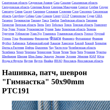
Саратовская область
Саудовская Аравия
Саха
Сахалин
Сахалинская область
Свердловская область
Северная Корея
Северная Македония
Сенегал
Сербия
Сердце
Сингапур
Сирия
Скелет
Скорпион
Словакия
Словении
Слон
Смоленск
Смоленская
область
Сноуборд
Собака
Сова
Сомали
Спорт
СССР
Ставрополье
Судан
США
Таганрог
Таджикистан
Таиланд
Такса
Тамбов
Тамбовская область
Танзания
Татарстан
Тверская область
Тверь
Тигр
Тобольск
Томск
Томская область
Транспорт
Тула
Тунис
Туризм
Туркменистан
Турция
Тыва
Тюменская область
Тюмень
Удмуртия
Узбекистан
Улан-Удэ
Ульяновск
Ульяновская область
Уорхол
Уругвай
Флаги
Утенок
Утка
Филиппины
Финляндия
Фламинго
Фотоаппарат
Франция
Футбол
Хабаровск
Хабаровский край
Хакасия
Хамелеон
Харлей
Хоккей
Хорватия
Цветы и Растения
Цифры
Цыпленок
Чад
Части тела
Челябигнская область
Челябинск
Череп
Черепаха
Черногория
Чехия
Чечня
Чили
Чита
Чувашия
Чукотка
Швейцария
Швеция
Шри-Ланка
Эквадор
Эмоции
Эстония
Эфиопия
ЮАР
Югра
Ягоды и Фрукты
Якутия
Якутск
Ямайка
ЯНАО
Ярославль
Ярославская область
Нашивка, патч, шеврон
"Гимнастка" 50x90mm
PTC191