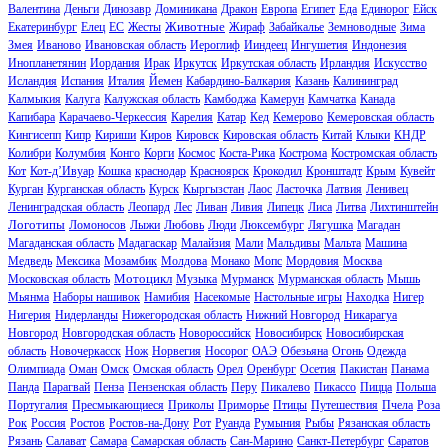
Валентина
Деньги
Динозавр
Доминикана
Дракон
Европа
Египет
Еда
Единорог
Ейск
Животные
Екатеринбург
Елец
ЕС
Жесты
Жираф
Забайкалье
Земноводные
Зима
Змея
Иваново
Ивановская область
Иероглиф
Ииндеец
Ингушетия
Индонезия
Инопланетянин
Иордания
Ирак
Иркутск
Иркутская область
Ирландия
Искусство
Исландия
Испания
Италия
Йемен
Кабардино-Балкария
Казань
Калининград
Калмыкия
Калуга
Калужская область
Камбоджа
Камерун
Камчатка
Канада
Капибара
Карачаево-Черкессия
Карелия
Катар
Кед
Кемерово
Кемеровская область
Кингисепп
Кипр
Кириши
Киров
Кировск
Кировская область
Китай
Клыки
КНДР
Колибри
Колумбия
Конго
Корги
Космос
Коста-Рика
Кострома
Костромская область
Кот
Кот-д’Ивуар
Кошка
краснодар
Красноярск
Крокодил
Кронштадт
Крым
Кувейт
Курган
Курганская область
Курск
Кыргызстан
Лаос
Ласточка
Латвия
Ленивец
Ленинградская область
Леопард
Лес
Ливан
Ливия
Липецк
Лиса
Литва
Лихтинштейн
Логотипы
Ломоносов
Лыжи
Любовь
Люди
Люксембург
Лягушка
Магадан
Магаданская область
Мадагаскар
Малайзия
Мали
Мальдивы
Мальта
Машина
Медведь
Мексика
Мозамбик
Молдова
Монако
Мопс
Мордовия
Москва
Мотоцикл
Московская область
Музыка
Мурманск
Мурманская область
Мышь
Мьянма
Наборы нашивок
Намибия
Насекомые
Настольные игры
Находка
Нигер
Нигерия
Нидерланды
Нижегородская область
Нижний Новгород
Никарагуа
Новгород
Новгородская область
Новороссийск
Новосибирск
Новосибирская
область
Новочеркасск
Нож
Норвегия
Носорог
ОАЭ
Обезьяна
Огонь
Одежда
Олимпиада
Оман
Омск
Омская область
Орел
Оренбург
Осетия
Пакистан
Панама
Панда
Парагвай
Пенза
Пензенская область
Перу
Пикалево
Пикассо
Пицца
Польша
Португалия
Пресмыкающиеся
Приколы
Приморье
Птицы
Путешествия
Пчела
Роза
Рок
Россия
Ростов
Ростов-на-Дону
Рот
Руанда
Румыния
Рыбы
Рязанская область
Рязань
Салават
Самара
Самарская область
Сан-Марино
Санкт-Петербург
Саратов