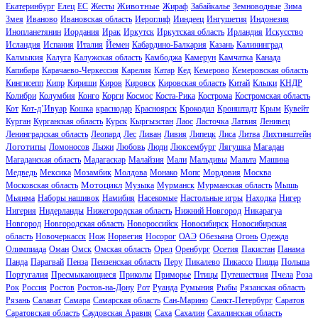
Животные
Екатеринбург
Елец
ЕС
Жесты
Жираф
Забайкалье
Земноводные
Зима
Змея
Иваново
Ивановская область
Иероглиф
Ииндеец
Ингушетия
Индонезия
Инопланетянин
Иордания
Ирак
Иркутск
Иркутская область
Ирландия
Искусство
Исландия
Испания
Италия
Йемен
Кабардино-Балкария
Казань
Калининград
Калмыкия
Калуга
Калужская область
Камбоджа
Камерун
Камчатка
Канада
Капибара
Карачаево-Черкессия
Карелия
Катар
Кед
Кемерово
Кемеровская область
Кингисепп
Кипр
Кириши
Киров
Кировск
Кировская область
Китай
Клыки
КНДР
Колибри
Колумбия
Конго
Корги
Космос
Коста-Рика
Кострома
Костромская область
Кот
Кот-д’Ивуар
Кошка
краснодар
Красноярск
Крокодил
Кронштадт
Крым
Кувейт
Курган
Курганская область
Курск
Кыргызстан
Лаос
Ласточка
Латвия
Ленивец
Ленинградская область
Леопард
Лес
Ливан
Ливия
Липецк
Лиса
Литва
Лихтинштейн
Логотипы
Ломоносов
Лыжи
Любовь
Люди
Люксембург
Лягушка
Магадан
Магаданская область
Мадагаскар
Малайзия
Мали
Мальдивы
Мальта
Машина
Медведь
Мексика
Мозамбик
Молдова
Монако
Мопс
Мордовия
Москва
Мотоцикл
Московская область
Музыка
Мурманск
Мурманская область
Мышь
Мьянма
Наборы нашивок
Намибия
Насекомые
Настольные игры
Находка
Нигер
Нигерия
Нидерланды
Нижегородская область
Нижний Новгород
Никарагуа
Новгород
Новгородская область
Новороссийск
Новосибирск
Новосибирская
область
Новочеркасск
Нож
Норвегия
Носорог
ОАЭ
Обезьяна
Огонь
Одежда
Олимпиада
Оман
Омск
Омская область
Орел
Оренбург
Осетия
Пакистан
Панама
Панда
Парагвай
Пенза
Пензенская область
Перу
Пикалево
Пикассо
Пицца
Польша
Португалия
Пресмыкающиеся
Приколы
Приморье
Птицы
Путешествия
Пчела
Роза
Рок
Россия
Ростов
Ростов-на-Дону
Рот
Руанда
Румыния
Рыбы
Рязанская область
Рязань
Салават
Самара
Самарская область
Сан-Марино
Санкт-Петербург
Саратов
Саратовская область
Саудовская Аравия
Саха
Сахалин
Сахалинская область