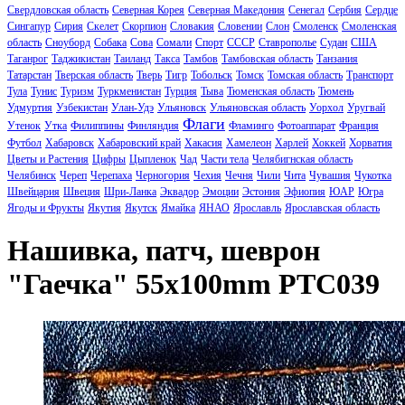
Свердловская область
Северная Корея
Северная Македония
Сенегал
Сербия
Сердце
Сингапур
Сирия
Скелет
Скорпион
Словакия
Словении
Слон
Смоленск
Смоленская
область
Сноуборд
Собака
Сова
Сомали
Спорт
СССР
Ставрополье
Судан
США
Таганрог
Таджикистан
Таиланд
Такса
Тамбов
Тамбовская область
Танзания
Татарстан
Тверская область
Тверь
Тигр
Тобольск
Томск
Томская область
Транспорт
Тула
Тунис
Туризм
Туркменистан
Турция
Тыва
Тюменская область
Тюмень
Удмуртия
Узбекистан
Улан-Удэ
Ульяновск
Ульяновская область
Уорхол
Уругвай
Флаги
Утенок
Утка
Филиппины
Финляндия
Фламинго
Фотоаппарат
Франция
Футбол
Хабаровск
Хабаровский край
Хакасия
Хамелеон
Харлей
Хоккей
Хорватия
Цветы и Растения
Цифры
Цыпленок
Чад
Части тела
Челябигнская область
Челябинск
Череп
Черепаха
Черногория
Чехия
Чечня
Чили
Чита
Чувашия
Чукотка
Швейцария
Швеция
Шри-Ланка
Эквадор
Эмоции
Эстония
Эфиопия
ЮАР
Югра
Ягоды и Фрукты
Якутия
Якутск
Ямайка
ЯНАО
Ярославль
Ярославская область
Нашивка, патч, шеврон
"Гаечка" 55x100mm PTC039