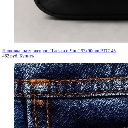
Нашивка, патч, шеврон "Гаечка и Чип" 93x90mm PTC145
462 руб.
Купить