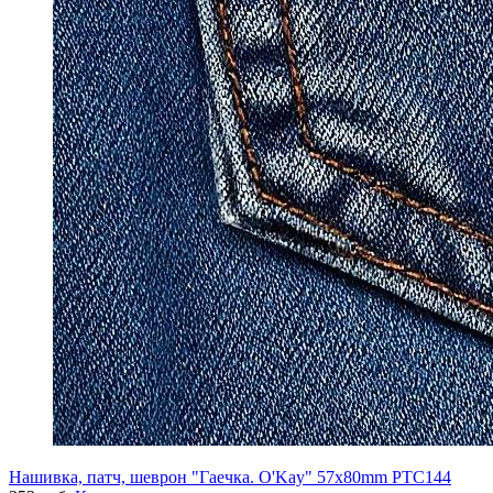
Нашивка, патч, шеврон "Гаечка. O'Kay" 57x80mm PTC144