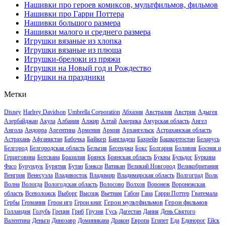
Нашивки про героев комиксов, мультфильмов, фильмов
Нашивки про Гарри Поттера
Нашивки большого размера
Нашивки малого и среднего размера
Игрушки вязаные из хлопка
Игрушки вязаные из плюша
Игрушки-брелоки из пряжи
Игрушки на Новый год и Рождество
Игрушки на праздники
Метки
Disney
Harlrey Davidson
Umbrella Corporation
Абхазия
Австралия
Австрия
Адыгея
Азербайджан
Акула
Албания
Алжир
Алтай
Америка
Амурская область
Ангел
Ангола
Андорра
Аргентина
Армения
Армия
Архангельск
Астраханская область
Байкер
Астрахань
Афганистан
Бабочка
Бангладеш
Бахрейн
Башкортостан
Беларусь
Белгород
Белгородская область
Бельгия
Бесенджи
Бокс
Болгария
Боливия
Босния и
Герцеговина
Ботсвана
Бразилия
Брянск
Брянская область
Буквы
Бульдог
Буркина
Фасо
Бурундук
Бурятия
Бутан
Бэнкси
Ватикан
Великий Новгород
Великобритания
Венгрия
Венесуэла
Владивосток
Владимир
Владимирская область
Волгоград
Волк
Волна
Вологда
Вологодская область
Волосово
Волхов
Воронеж
Воронежская
область
Всеволожск
Выборг
Высоцк
Вьетнам
Габон
Гана
Гарри Поттер
Гватемала
Герои мультфильмов
Герои фильмов
Гербы
Германия
Герои игр
Герои книг
Голландия
Голубь
Греция
Гриб
Грузия
Гусь
Дагестан
Дания
День Святого
Валентина
Деньги
Динозавр
Доминикана
Дракон
Европа
Египет
Еда
Единорог
Ейск