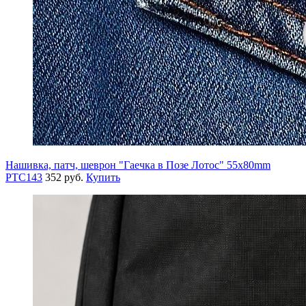
Нашивка, патч, шеврон "Гаечка в Позе Лотос" 55x80mm
PTC143
352 руб.
Купить