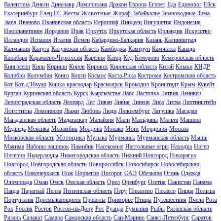
Валентина
Деньги
Динозавр
Доминикана
Дракон
Европа
Египет
Еда
Единорог
Ейск
Животные
Екатеринбург
Елец
ЕС
Жесты
Жираф
Забайкалье
Земноводные
Зима
Змея
Иваново
Ивановская область
Иероглиф
Ииндеец
Ингушетия
Индонезия
Инопланетянин
Иордания
Ирак
Иркутск
Иркутская область
Ирландия
Искусство
Исландия
Испания
Италия
Йемен
Кабардино-Балкария
Казань
Калининград
Калмыкия
Калуга
Калужская область
Камбоджа
Камерун
Камчатка
Канада
Капибара
Карачаево-Черкессия
Карелия
Катар
Кед
Кемерово
Кемеровская область
Кингисепп
Кипр
Кириши
Киров
Кировск
Кировская область
Китай
Клыки
КНДР
Колибри
Колумбия
Конго
Корги
Космос
Коста-Рика
Кострома
Костромская область
Кот
Кот-д’Ивуар
Кошка
краснодар
Красноярск
Крокодил
Кронштадт
Крым
Кувейт
Курган
Курганская область
Курск
Кыргызстан
Лаос
Ласточка
Латвия
Ленивец
Ленинградская область
Леопард
Лес
Ливан
Ливия
Липецк
Лиса
Литва
Лихтинштейн
Логотипы
Ломоносов
Лыжи
Любовь
Люди
Люксембург
Лягушка
Магадан
Магаданская область
Мадагаскар
Малайзия
Мали
Мальдивы
Мальта
Машина
Медведь
Мексика
Мозамбик
Молдова
Монако
Мопс
Мордовия
Москва
Мотоцикл
Московская область
Музыка
Мурманск
Мурманская область
Мышь
Мьянма
Наборы нашивок
Намибия
Насекомые
Настольные игры
Находка
Нигер
Нигерия
Нидерланды
Нижегородская область
Нижний Новгород
Никарагуа
Новгород
Новгородская область
Новороссийск
Новосибирск
Новосибирская
область
Новочеркасск
Нож
Норвегия
Носорог
ОАЭ
Обезьяна
Огонь
Одежда
Олимпиада
Оман
Омск
Омская область
Орел
Оренбург
Осетия
Пакистан
Панама
Панда
Парагвай
Пенза
Пензенская область
Перу
Пикалево
Пикассо
Пицца
Польша
Португалия
Пресмыкающиеся
Приколы
Приморье
Птицы
Путешествия
Пчела
Роза
Рок
Россия
Ростов
Ростов-на-Дону
Рот
Руанда
Румыния
Рыбы
Рязанская область
Рязань
Салават
Самара
Самарская область
Сан-Марино
Санкт-Петербург
Саратов