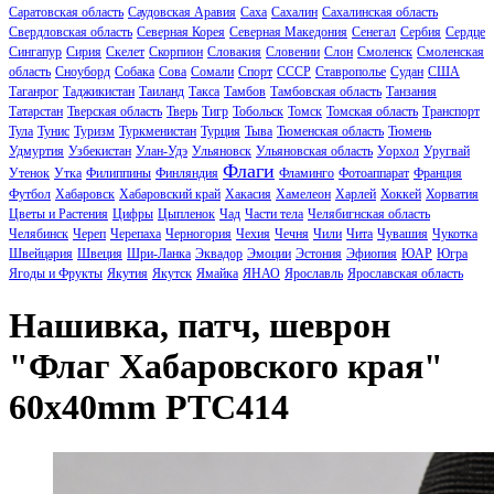
Саратовская область
Саудовская Аравия
Саха
Сахалин
Сахалинская область
Свердловская область
Северная Корея
Северная Македония
Сенегал
Сербия
Сердце
Сингапур
Сирия
Скелет
Скорпион
Словакия
Словении
Слон
Смоленск
Смоленская
область
Сноуборд
Собака
Сова
Сомали
Спорт
СССР
Ставрополье
Судан
США
Таганрог
Таджикистан
Таиланд
Такса
Тамбов
Тамбовская область
Танзания
Татарстан
Тверская область
Тверь
Тигр
Тобольск
Томск
Томская область
Транспорт
Тула
Тунис
Туризм
Туркменистан
Турция
Тыва
Тюменская область
Тюмень
Удмуртия
Узбекистан
Улан-Удэ
Ульяновск
Ульяновская область
Уорхол
Уругвай
Флаги
Утенок
Утка
Филиппины
Финляндия
Фламинго
Фотоаппарат
Франция
Футбол
Хабаровск
Хабаровский край
Хакасия
Хамелеон
Харлей
Хоккей
Хорватия
Цветы и Растения
Цифры
Цыпленок
Чад
Части тела
Челябигнская область
Челябинск
Череп
Черепаха
Черногория
Чехия
Чечня
Чили
Чита
Чувашия
Чукотка
Швейцария
Швеция
Шри-Ланка
Эквадор
Эмоции
Эстония
Эфиопия
ЮАР
Югра
Ягоды и Фрукты
Якутия
Якутск
Ямайка
ЯНАО
Ярославль
Ярославская область
Нашивка, патч, шеврон
"Флаг Хабаровского края"
60x40mm PTC414