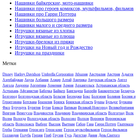
Нашивки байкерские, мото-нашивки
Нашивки про героев комиксов, мультфильмов, фильмов
Нашивки про Гарри Поттера
Нашивки большого размера
Нашивки малого и среднего размера
Игрушки вязаные из хлопка
Игрушки вязаные из плюша
Игрушки-брелоки из пряжи
Игрушки на Новый год и Рождество
Игрушки на праздники
Метки
Disney
Harlrey Davidson
Umbrella Corporation
Абхазия
Австралия
Австрия
Адыгея
Азербайджан
Акула
Албания
Алжир
Алтай
Америка
Амурская область
Ангел
Ангола
Андорра
Аргентина
Армения
Армия
Архангельск
Астраханская область
Байкер
Астрахань
Афганистан
Бабочка
Бангладеш
Бахрейн
Башкортостан
Беларусь
Белгород
Белгородская область
Бельгия
Бесенджи
Бокс
Болгария
Боливия
Босния и
Герцеговина
Ботсвана
Бразилия
Брянск
Брянская область
Буквы
Бульдог
Буркина
Фасо
Бурундук
Бурятия
Бутан
Бэнкси
Ватикан
Великий Новгород
Великобритания
Венгрия
Венесуэла
Владивосток
Владимир
Владимирская область
Волгоград
Волк
Волна
Вологда
Вологодская область
Волосово
Волхов
Воронеж
Воронежская
область
Всеволожск
Выборг
Высоцк
Вьетнам
Габон
Гана
Гарри Поттер
Гватемала
Герои мультфильмов
Герои фильмов
Гербы
Германия
Герои игр
Герои книг
Голландия
Голубь
Греция
Гриб
Грузия
Гусь
Дагестан
Дания
День Святого