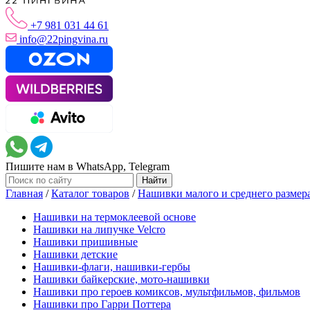
+7 981 031 44 61
info@22pingvina.ru
Пишите нам в WhatsApp, Telegram
Главная
/
Каталог товаров
/
Нашивки малого и среднего размер
Нашивки на термоклеевой основе
Нашивки на липучке Velcro
Нашивки пришивные
Нашивки детские
Нашивки-флаги, нашивки-гербы
Нашивки байкерские, мото-нашивки
Нашивки про героев комиксов, мультфильмов, фильмов
Нашивки про Гарри Поттера