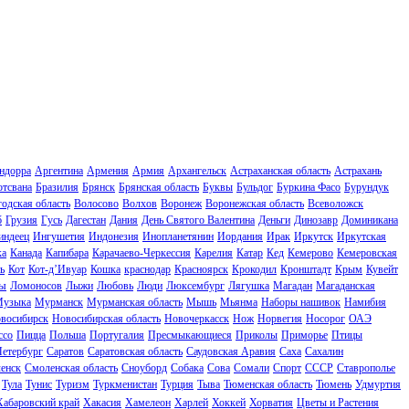
ндорра
Аргентина
Армения
Армия
Архангельск
Астраханская область
Астрахань
отсвана
Бразилия
Брянск
Брянская область
Буквы
Бульдог
Буркина Фасо
Бурундук
одская область
Волосово
Волхов
Воронеж
Воронежская область
Всеволожск
б
Грузия
Гусь
Дагестан
Дания
День Святого Валентина
Деньги
Динозавр
Доминикана
индеец
Ингушетия
Индонезия
Инопланетянин
Иордания
Ирак
Иркутск
Иркутская
ка
Канада
Капибара
Карачаево-Черкессия
Карелия
Катар
Кед
Кемерово
Кемеровская
ь
Кот
Кот-д’Ивуар
Кошка
краснодар
Красноярск
Крокодил
Кронштадт
Крым
Кувейт
ы
Ломоносов
Лыжи
Любовь
Люди
Люксембург
Лягушка
Магадан
Магаданская
узыка
Мурманск
Мурманская область
Мышь
Мьянма
Наборы нашивок
Намибия
восибирск
Новосибирская область
Новочеркасск
Нож
Норвегия
Носорог
ОАЭ
ссо
Пицца
Польша
Португалия
Пресмыкающиеся
Приколы
Приморье
Птицы
Петербург
Саратов
Саратовская область
Саудовская Аравия
Саха
Сахалин
енск
Смоленская область
Сноуборд
Собака
Сова
Сомали
Спорт
СССР
Ставрополье
Тула
Тунис
Туризм
Туркменистан
Турция
Тыва
Тюменская область
Тюмень
Удмуртия
Хабаровский край
Хакасия
Хамелеон
Харлей
Хоккей
Хорватия
Цветы и Растения