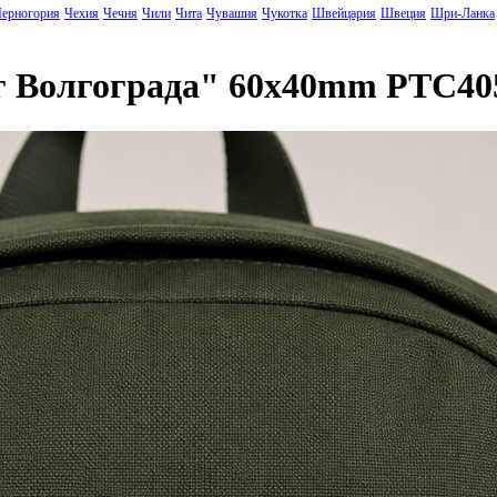
ерногория
Чехия
Чечня
Чили
Чита
Чувашия
Чукотка
Швейцария
Швеция
Шри-Ланка
г Волгограда" 60x40mm PTC40