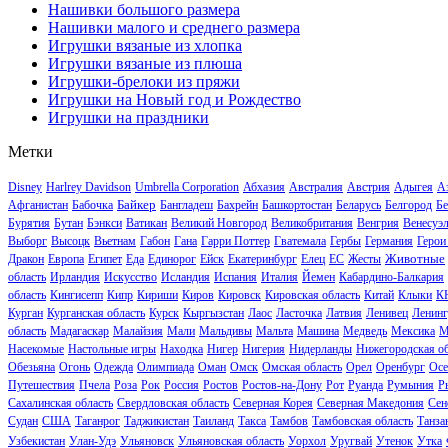
Нашивки большого размера
Нашивки малого и среднего размера
Игрушки вязаные из хлопка
Игрушки вязаные из плюша
Игрушки-брелоки из пряжи
Игрушки на Новый год и Рождество
Игрушки на праздники
Метки
Disney
Harlrey Davidson
Umbrella Corporation
Абхазия
Австралия
Австрия
Адыгея
А
Байкер
Афганистан
Бабочка
Бангладеш
Бахрейн
Башкортостан
Беларусь
Белгород
Бе
Бурятия
Бутан
Бэнкси
Ватикан
Великий Новгород
Великобритания
Венгрия
Венесуэ
Выборг
Высоцк
Вьетнам
Габон
Гана
Гарри Поттер
Гватемала
Гербы
Германия
Герои
Животные
Дракон
Европа
Египет
Еда
Единорог
Ейск
Екатеринбург
Елец
ЕС
Жесты
область
Ирландия
Искусство
Исландия
Испания
Италия
Йемен
Кабардино-Балкария
область
Кингисепп
Кипр
Кириши
Киров
Кировск
Кировская область
Китай
Клыки
К
Курган
Курганская область
Курск
Кыргызстан
Лаос
Ласточка
Латвия
Ленивец
Ленинг
область
Мадагаскар
Малайзия
Мали
Мальдивы
Мальта
Машина
Медведь
Мексика
М
Насекомые
Настольные игры
Находка
Нигер
Нигерия
Нидерланды
Нижегородская об
Обезьяна
Огонь
Одежда
Олимпиада
Оман
Омск
Омская область
Орел
Оренбург
Осе
Путешествия
Пчела
Роза
Рок
Россия
Ростов
Ростов-на-Дону
Рот
Руанда
Румыния
Р
Сахалинская область
Свердловская область
Северная Корея
Северная Македония
Сен
Судан
США
Таганрог
Таджикистан
Таиланд
Такса
Тамбов
Тамбовская область
Танза
Узбекистан
Улан-Удэ
Ульяновск
Ульяновская область
Уорхол
Уругвай
Утенок
Утка