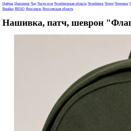
Цифры
Цыпленок
Чад
Части тела
Челябигнская область
Челябинск
Череп
Черепаха
Ч
Ямайка
ЯНАО
Ярославль
Ярославская область
Нашивка, патч, шеврон "Фла