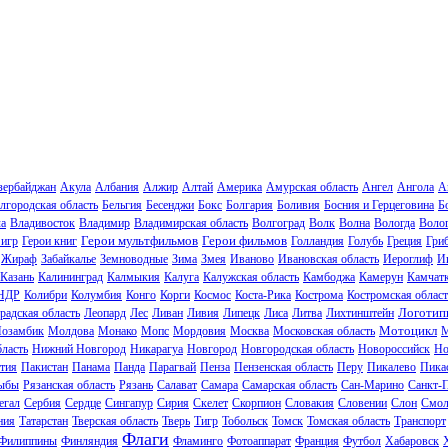
зербайджан
Акула
Албания
Алжир
Алтай
Америка
Амурская область
Ангел
Ангола
А
лгородская область
Бельгия
Бесенджи
Бокс
Болгария
Боливия
Босния и Герцеговина
Б
ла
Владивосток
Владимир
Владимирская область
Волгоград
Волк
Волна
Вологда
Волог
Герои мультфильмов
Герои фильмов
 игр
Герои книг
Голландия
Голубь
Греция
Гри
Жираф
Забайкалье
Земноводные
Зима
Змея
Иваново
Ивановская область
Иероглиф
И
Казань
Калининград
Калмыкия
Калуга
Калужская область
Камбоджа
Камерун
Камчат
НДР
Колибри
Колумбия
Конго
Корги
Космос
Коста-Рика
Кострома
Костромская област
Логотип
радская область
Леопард
Лес
Ливан
Ливия
Липецк
Лиса
Литва
Лихтинштейн
Мотоцикл
озамбик
Молдова
Монако
Мопс
Мордовия
Москва
Московская область
М
ласть
Нижний Новгород
Никарагуа
Новгород
Новгородская область
Новороссийск
Но
тия
Пакистан
Панама
Панда
Парагвай
Пенза
Пензенская область
Перу
Пикалево
Пика
ыбы
Рязанская область
Рязань
Салават
Самара
Самарская область
Сан-Марино
Санкт-
егал
Сербия
Сердце
Сингапур
Сирия
Скелет
Скорпион
Словакия
Словении
Слон
Смол
ния
Татарстан
Тверская область
Тверь
Тигр
Тобольск
Томск
Томская область
Транспорт
Флаги
Филиппины
Финляндия
Фламинго
Фотоаппарат
Франция
Футбол
Хабаровск