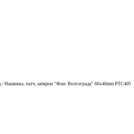
а
/
Нашивка, патч, шеврон "Флаг Волгограда" 60x40mm PTC405