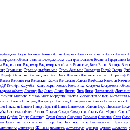
зербайджан
Акула
Албания
Алжир
Алтай
Америка
Амурская область
Ангел
Ангола
А
лгородская область
Бельгия
Бесенджи
Бокс
Болгария
Боливия
Босния и Герцеговина
Б
ла
Владивосток
Владимир
Владимирская область
Волгоград
Волк
Волна
Вологда
Волог
Герои мультфильмов
Герои фильмов
 игр
Герои книг
Голландия
Голубь
Греция
Гри
Жираф
Забайкалье
Земноводные
Зима
Змея
Иваново
Ивановская область
Иероглиф
И
Казань
Калининград
Калмыкия
Калуга
Калужская область
Камбоджа
Камерун
Камчат
НДР
Колибри
Колумбия
Конго
Корги
Космос
Коста-Рика
Кострома
Костромская област
Логотип
радская область
Леопард
Лес
Ливан
Ливия
Липецк
Лиса
Литва
Лихтинштейн
Мотоцикл
озамбик
Молдова
Монако
Мопс
Мордовия
Москва
Московская область
М
ласть
Нижний Новгород
Никарагуа
Новгород
Новгородская область
Новороссийск
Но
тия
Пакистан
Панама
Панда
Парагвай
Пенза
Пензенская область
Перу
Пикалево
Пика
ыбы
Рязанская область
Рязань
Салават
Самара
Самарская область
Сан-Марино
Санкт-
егал
Сербия
Сердце
Сингапур
Сирия
Скелет
Скорпион
Словакия
Словении
Слон
Смол
ния
Татарстан
Тверская область
Тверь
Тигр
Тобольск
Томск
Томская область
Транспорт
Флаги
Филиппины
Финляндия
Фламинго
Фотоаппарат
Франция
Футбол
Хабаровск