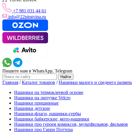
+7 981 031 44 61
info@22pingvina.ru
Пишите нам в WhatsApp, Telegram
Главная
/
Каталог товаров
/
Нашивки малого и среднего размер
Нашивки на термоклеевой основе
Нашивки на липучке Velcro
Нашивки пришивные
Нашивки детские
Нашивки-флаги, нашивки-гербы
Нашивки байкерские, мото-нашивки
Нашивки про героев комиксов, мультфильмов, фильмов
Нашивки про Гарри Поттера