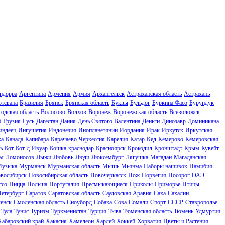
ндорра
Аргентина
Армения
Армия
Архангельск
Астраханская область
Астрахань
отсвана
Бразилия
Брянск
Брянская область
Буквы
Бульдог
Буркина Фасо
Бурундук
одская область
Волосово
Волхов
Воронеж
Воронежская область
Всеволожск
б
Грузия
Гусь
Дагестан
Дания
День Святого Валентина
Деньги
Динозавр
Доминикана
индеец
Ингушетия
Индонезия
Инопланетянин
Иордания
Ирак
Иркутск
Иркутская
ка
Канада
Капибара
Карачаево-Черкессия
Карелия
Катар
Кед
Кемерово
Кемеровская
ь
Кот
Кот-д’Ивуар
Кошка
краснодар
Красноярск
Крокодил
Кронштадт
Крым
Кувейт
ы
Ломоносов
Лыжи
Любовь
Люди
Люксембург
Лягушка
Магадан
Магаданская
узыка
Мурманск
Мурманская область
Мышь
Мьянма
Наборы нашивок
Намибия
восибирск
Новосибирская область
Новочеркасск
Нож
Норвегия
Носорог
ОАЭ
ссо
Пицца
Польша
Португалия
Пресмыкающиеся
Приколы
Приморье
Птицы
Петербург
Саратов
Саратовская область
Саудовская Аравия
Саха
Сахалин
енск
Смоленская область
Сноуборд
Собака
Сова
Сомали
Спорт
СССР
Ставрополье
Тула
Тунис
Туризм
Туркменистан
Турция
Тыва
Тюменская область
Тюмень
Удмуртия
Хабаровский край
Хакасия
Хамелеон
Харлей
Хоккей
Хорватия
Цветы и Растения