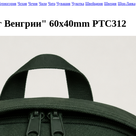
ерногория
Чехия
Чечня
Чили
Чита
Чувашия
Чукотка
Швейцария
Швеция
Шри-Ланка
г Венгрии" 60x40mm PTC312