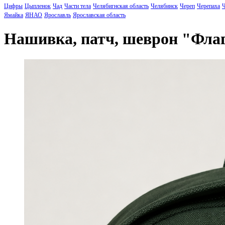
Цифры
Цыпленок
Чад
Части тела
Челябигнская область
Челябинск
Череп
Черепаха
Ч
Ямайка
ЯНАО
Ярославль
Ярославская область
Нашивка, патч, шеврон "Фла