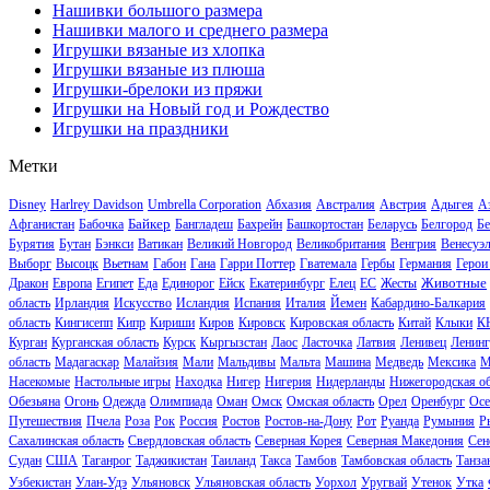
Нашивки большого размера
Нашивки малого и среднего размера
Игрушки вязаные из хлопка
Игрушки вязаные из плюша
Игрушки-брелоки из пряжи
Игрушки на Новый год и Рождество
Игрушки на праздники
Метки
Disney
Harlrey Davidson
Umbrella Corporation
Абхазия
Австралия
Австрия
Адыгея
А
Байкер
Афганистан
Бабочка
Бангладеш
Бахрейн
Башкортостан
Беларусь
Белгород
Бе
Бурятия
Бутан
Бэнкси
Ватикан
Великий Новгород
Великобритания
Венгрия
Венесуэ
Выборг
Высоцк
Вьетнам
Габон
Гана
Гарри Поттер
Гватемала
Гербы
Германия
Герои
Животные
Дракон
Европа
Египет
Еда
Единорог
Ейск
Екатеринбург
Елец
ЕС
Жесты
область
Ирландия
Искусство
Исландия
Испания
Италия
Йемен
Кабардино-Балкария
область
Кингисепп
Кипр
Кириши
Киров
Кировск
Кировская область
Китай
Клыки
К
Курган
Курганская область
Курск
Кыргызстан
Лаос
Ласточка
Латвия
Ленивец
Ленинг
область
Мадагаскар
Малайзия
Мали
Мальдивы
Мальта
Машина
Медведь
Мексика
М
Насекомые
Настольные игры
Находка
Нигер
Нигерия
Нидерланды
Нижегородская об
Обезьяна
Огонь
Одежда
Олимпиада
Оман
Омск
Омская область
Орел
Оренбург
Осе
Путешествия
Пчела
Роза
Рок
Россия
Ростов
Ростов-на-Дону
Рот
Руанда
Румыния
Р
Сахалинская область
Свердловская область
Северная Корея
Северная Македония
Сен
Судан
США
Таганрог
Таджикистан
Таиланд
Такса
Тамбов
Тамбовская область
Танза
Узбекистан
Улан-Удэ
Ульяновск
Ульяновская область
Уорхол
Уругвай
Утенок
Утка