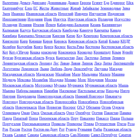
Валентина
Деньги
Динозавр
Доминикана
Дракон
Европа
Египет
Еда
Единорог
Ейск
Животные
Екатеринбург
Елец
ЕС
Жесты
Жираф
Забайкалье
Земноводные
Зима
Змея
Иваново
Ивановская область
Иероглиф
Ииндеец
Ингушетия
Индонезия
Инопланетянин
Иордания
Ирак
Иркутск
Иркутская область
Ирландия
Искусство
Исландия
Испания
Италия
Йемен
Кабардино-Балкария
Казань
Калининград
Калмыкия
Калуга
Калужская область
Камбоджа
Камерун
Камчатка
Канада
Капибара
Карачаево-Черкессия
Карелия
Катар
Кед
Кемерово
Кемеровская область
Кингисепп
Кипр
Кириши
Киров
Кировск
Кировская область
Китай
Клыки
КНДР
Колибри
Колумбия
Конго
Корги
Космос
Коста-Рика
Кострома
Костромская область
Кот
Кот-д’Ивуар
Кошка
краснодар
Красноярск
Крокодил
Кронштадт
Крым
Кувейт
Курган
Курганская область
Курск
Кыргызстан
Лаос
Ласточка
Латвия
Ленивец
Ленинградская область
Леопард
Лес
Ливан
Ливия
Липецк
Лиса
Литва
Лихтинштейн
Логотипы
Ломоносов
Лыжи
Любовь
Люди
Люксембург
Лягушка
Магадан
Магаданская область
Мадагаскар
Малайзия
Мали
Мальдивы
Мальта
Машина
Медведь
Мексика
Мозамбик
Молдова
Монако
Мопс
Мордовия
Москва
Мотоцикл
Московская область
Музыка
Мурманск
Мурманская область
Мышь
Мьянма
Наборы нашивок
Намибия
Насекомые
Настольные игры
Находка
Нигер
Нигерия
Нидерланды
Нижегородская область
Нижний Новгород
Никарагуа
Новгород
Новгородская область
Новороссийск
Новосибирск
Новосибирская
область
Новочеркасск
Нож
Норвегия
Носорог
ОАЭ
Обезьяна
Огонь
Одежда
Олимпиада
Оман
Омск
Омская область
Орел
Оренбург
Осетия
Пакистан
Панама
Панда
Парагвай
Пенза
Пензенская область
Перу
Пикалево
Пикассо
Пицца
Польша
Португалия
Пресмыкающиеся
Приколы
Приморье
Птицы
Путешествия
Пчела
Роза
Рок
Россия
Ростов
Ростов-на-Дону
Рот
Руанда
Румыния
Рыбы
Рязанская область
Рязань
Салават
Самара
Самарская область
Сан-Марино
Санкт-Петербург
Саратов