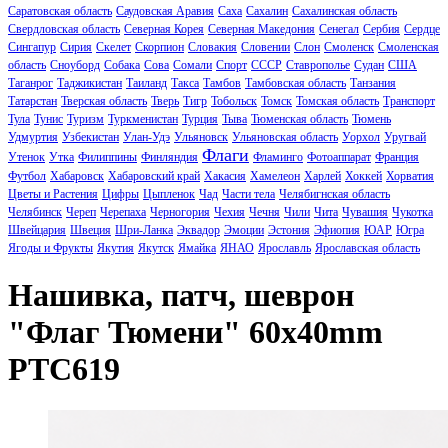
Саратовская область
Саудовская Аравия
Саха
Сахалин
Сахалинская область
Свердловская область
Северная Корея
Северная Македония
Сенегал
Сербия
Сердце
Сингапур
Сирия
Скелет
Скорпион
Словакия
Словении
Слон
Смоленск
Смоленская
область
Сноуборд
Собака
Сова
Сомали
Спорт
СССР
Ставрополье
Судан
США
Таганрог
Таджикистан
Таиланд
Такса
Тамбов
Тамбовская область
Танзания
Татарстан
Тверская область
Тверь
Тигр
Тобольск
Томск
Томская область
Транспорт
Тула
Тунис
Туризм
Туркменистан
Турция
Тыва
Тюменская область
Тюмень
Удмуртия
Узбекистан
Улан-Удэ
Ульяновск
Ульяновская область
Уорхол
Уругвай
Флаги
Утенок
Утка
Филиппины
Финляндия
Фламинго
Фотоаппарат
Франция
Футбол
Хабаровск
Хабаровский край
Хакасия
Хамелеон
Харлей
Хоккей
Хорватия
Цветы и Растения
Цифры
Цыпленок
Чад
Части тела
Челябигнская область
Челябинск
Череп
Черепаха
Черногория
Чехия
Чечня
Чили
Чита
Чувашия
Чукотка
Швейцария
Швеция
Шри-Ланка
Эквадор
Эмоции
Эстония
Эфиопия
ЮАР
Югра
Ягоды и Фрукты
Якутия
Якутск
Ямайка
ЯНАО
Ярославль
Ярославская область
Нашивка, патч, шеврон
"Флаг Тюмени" 60x40mm
PTC619