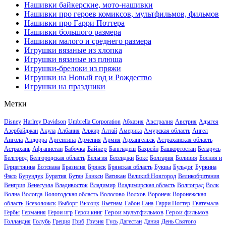
Нашивки байкерские, мото-нашивки
Нашивки про героев комиксов, мультфильмов, фильмов
Нашивки про Гарри Поттера
Нашивки большого размера
Нашивки малого и среднего размера
Игрушки вязаные из хлопка
Игрушки вязаные из плюша
Игрушки-брелоки из пряжи
Игрушки на Новый год и Рождество
Игрушки на праздники
Метки
Disney
Harlrey Davidson
Umbrella Corporation
Абхазия
Австралия
Австрия
Адыгея
Азербайджан
Акула
Албания
Алжир
Алтай
Америка
Амурская область
Ангел
Ангола
Андорра
Аргентина
Армения
Армия
Архангельск
Астраханская область
Байкер
Астрахань
Афганистан
Бабочка
Бангладеш
Бахрейн
Башкортостан
Беларусь
Белгород
Белгородская область
Бельгия
Бесенджи
Бокс
Болгария
Боливия
Босния и
Герцеговина
Ботсвана
Бразилия
Брянск
Брянская область
Буквы
Бульдог
Буркина
Фасо
Бурундук
Бурятия
Бутан
Бэнкси
Ватикан
Великий Новгород
Великобритания
Венгрия
Венесуэла
Владивосток
Владимир
Владимирская область
Волгоград
Волк
Волна
Вологда
Вологодская область
Волосово
Волхов
Воронеж
Воронежская
область
Всеволожск
Выборг
Высоцк
Вьетнам
Габон
Гана
Гарри Поттер
Гватемала
Герои мультфильмов
Герои фильмов
Гербы
Германия
Герои игр
Герои книг
Голландия
Голубь
Греция
Гриб
Грузия
Гусь
Дагестан
Дания
День Святого