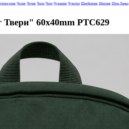
ерногория
Чехия
Чечня
Чили
Чита
Чувашия
Чукотка
Швейцария
Швеция
Шри-Ланка
г Твери" 60x40mm PTC629