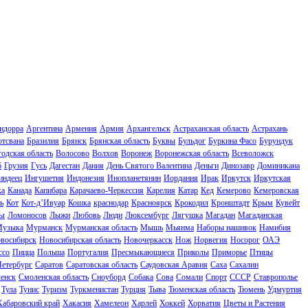
ндорра
Аргентина
Армения
Армия
Архангельск
Астраханская область
Астрахань
отсвана
Бразилия
Брянск
Брянская область
Буквы
Бульдог
Буркина Фасо
Бурундук
одская область
Волосово
Волхов
Воронеж
Воронежская область
Всеволожск
б
Грузия
Гусь
Дагестан
Дания
День Святого Валентина
Деньги
Динозавр
Доминикана
индеец
Ингушетия
Индонезия
Инопланетянин
Иордания
Ирак
Иркутск
Иркутская
ка
Канада
Капибара
Карачаево-Черкессия
Карелия
Катар
Кед
Кемерово
Кемеровская
ь
Кот
Кот-д’Ивуар
Кошка
краснодар
Красноярск
Крокодил
Кронштадт
Крым
Кувейт
ы
Ломоносов
Лыжи
Любовь
Люди
Люксембург
Лягушка
Магадан
Магаданская
узыка
Мурманск
Мурманская область
Мышь
Мьянма
Наборы нашивок
Намибия
восибирск
Новосибирская область
Новочеркасск
Нож
Норвегия
Носорог
ОАЭ
ссо
Пицца
Польша
Португалия
Пресмыкающиеся
Приколы
Приморье
Птицы
Петербург
Саратов
Саратовская область
Саудовская Аравия
Саха
Сахалин
енск
Смоленская область
Сноуборд
Собака
Сова
Сомали
Спорт
СССР
Ставрополье
Тула
Тунис
Туризм
Туркменистан
Турция
Тыва
Тюменская область
Тюмень
Удмуртия
Хабаровский край
Хакасия
Хамелеон
Харлей
Хоккей
Хорватия
Цветы и Растения