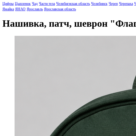
Цифры
Цыпленок
Чад
Части тела
Челябигнская область
Челябинск
Череп
Черепаха
Ч
Ямайка
ЯНАО
Ярославль
Ярославская область
Нашивка, патч, шеврон "Фла