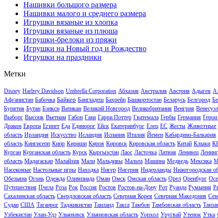
Нашивки большого размера
Нашивки малого и среднего размера
Игрушки вязаные из хлопка
Игрушки вязаные из плюша
Игрушки-брелоки из пряжи
Игрушки на Новый год и Рождество
Игрушки на праздники
Метки
Disney
Harlrey Davidson
Umbrella Corporation
Абхазия
Австралия
Австрия
Адыгея
А
Байкер
Афганистан
Бабочка
Бангладеш
Бахрейн
Башкортостан
Беларусь
Белгород
Бе
Бурятия
Бутан
Бэнкси
Ватикан
Великий Новгород
Великобритания
Венгрия
Венесуэ
Выборг
Высоцк
Вьетнам
Габон
Гана
Гарри Поттер
Гватемала
Гербы
Германия
Герои
Животные
Дракон
Европа
Египет
Еда
Единорог
Ейск
Екатеринбург
Елец
ЕС
Жесты
область
Ирландия
Искусство
Исландия
Испания
Италия
Йемен
Кабардино-Балкария
область
Кингисепп
Кипр
Кириши
Киров
Кировск
Кировская область
Китай
Клыки
К
Курган
Курганская область
Курск
Кыргызстан
Лаос
Ласточка
Латвия
Ленивец
Ленинг
область
Мадагаскар
Малайзия
Мали
Мальдивы
Мальта
Машина
Медведь
Мексика
М
Насекомые
Настольные игры
Находка
Нигер
Нигерия
Нидерланды
Нижегородская об
Обезьяна
Огонь
Одежда
Олимпиада
Оман
Омск
Омская область
Орел
Оренбург
Осе
Путешествия
Пчела
Роза
Рок
Россия
Ростов
Ростов-на-Дону
Рот
Руанда
Румыния
Р
Сахалинская область
Свердловская область
Северная Корея
Северная Македония
Сен
Судан
США
Таганрог
Таджикистан
Таиланд
Такса
Тамбов
Тамбовская область
Танза
Узбекистан
Улан-Удэ
Ульяновск
Ульяновская область
Уорхол
Уругвай
Утенок
Утка