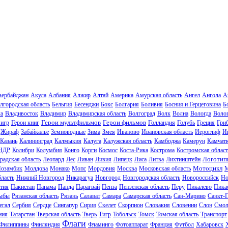
зербайджан
Акула
Албания
Алжир
Алтай
Америка
Амурская область
Ангел
Ангола
А
лгородская область
Бельгия
Бесенджи
Бокс
Болгария
Боливия
Босния и Герцеговина
Б
ла
Владивосток
Владимир
Владимирская область
Волгоград
Волк
Волна
Вологда
Волог
Герои мультфильмов
Герои фильмов
 игр
Герои книг
Голландия
Голубь
Греция
Гри
Жираф
Забайкалье
Земноводные
Зима
Змея
Иваново
Ивановская область
Иероглиф
И
Казань
Калининград
Калмыкия
Калуга
Калужская область
Камбоджа
Камерун
Камчат
НДР
Колибри
Колумбия
Конго
Корги
Космос
Коста-Рика
Кострома
Костромская област
Логотип
радская область
Леопард
Лес
Ливан
Ливия
Липецк
Лиса
Литва
Лихтинштейн
Мотоцикл
озамбик
Молдова
Монако
Мопс
Мордовия
Москва
Московская область
М
ласть
Нижний Новгород
Никарагуа
Новгород
Новгородская область
Новороссийск
Но
тия
Пакистан
Панама
Панда
Парагвай
Пенза
Пензенская область
Перу
Пикалево
Пика
ыбы
Рязанская область
Рязань
Салават
Самара
Самарская область
Сан-Марино
Санкт-
егал
Сербия
Сердце
Сингапур
Сирия
Скелет
Скорпион
Словакия
Словении
Слон
Смол
ния
Татарстан
Тверская область
Тверь
Тигр
Тобольск
Томск
Томская область
Транспорт
Флаги
Филиппины
Финляндия
Фламинго
Фотоаппарат
Франция
Футбол
Хабаровск