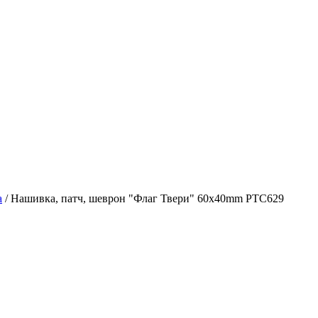
а
/
Нашивка, патч, шеврон "Флаг Твери" 60x40mm PTC629