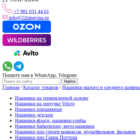
+7 981 031 44 61
info@22pingvina.ru
Пишите нам в WhatsApp, Telegram
Главная
/
Каталог товаров
/
Нашивки малого и среднего размер
Нашивки на термоклеевой основе
Нашивки на липучке Velcro
Нашивки пришивные
Нашивки детские
Нашивки-флаги, нашивки-гербы
Нашивки байкерские, мото-нашивки
Нашивки про героев комиксов, мультфильмов, фильмов
Нашивки про Гарри Поттера