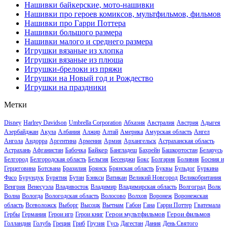
Нашивки байкерские, мото-нашивки
Нашивки про героев комиксов, мультфильмов, фильмов
Нашивки про Гарри Поттера
Нашивки большого размера
Нашивки малого и среднего размера
Игрушки вязаные из хлопка
Игрушки вязаные из плюша
Игрушки-брелоки из пряжи
Игрушки на Новый год и Рождество
Игрушки на праздники
Метки
Disney
Harlrey Davidson
Umbrella Corporation
Абхазия
Австралия
Австрия
Адыгея
Азербайджан
Акула
Албания
Алжир
Алтай
Америка
Амурская область
Ангел
Ангола
Андорра
Аргентина
Армения
Армия
Архангельск
Астраханская область
Байкер
Астрахань
Афганистан
Бабочка
Бангладеш
Бахрейн
Башкортостан
Беларусь
Белгород
Белгородская область
Бельгия
Бесенджи
Бокс
Болгария
Боливия
Босния и
Герцеговина
Ботсвана
Бразилия
Брянск
Брянская область
Буквы
Бульдог
Буркина
Фасо
Бурундук
Бурятия
Бутан
Бэнкси
Ватикан
Великий Новгород
Великобритания
Венгрия
Венесуэла
Владивосток
Владимир
Владимирская область
Волгоград
Волк
Волна
Вологда
Вологодская область
Волосово
Волхов
Воронеж
Воронежская
область
Всеволожск
Выборг
Высоцк
Вьетнам
Габон
Гана
Гарри Поттер
Гватемала
Герои мультфильмов
Герои фильмов
Гербы
Германия
Герои игр
Герои книг
Голландия
Голубь
Греция
Гриб
Грузия
Гусь
Дагестан
Дания
День Святого