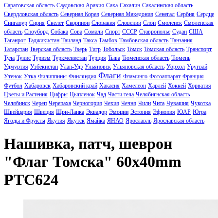
Саратовская область
Саудовская Аравия
Саха
Сахалин
Сахалинская область
Свердловская область
Северная Корея
Северная Македония
Сенегал
Сербия
Сердце
Сингапур
Сирия
Скелет
Скорпион
Словакия
Словении
Слон
Смоленск
Смоленская
область
Сноуборд
Собака
Сова
Сомали
Спорт
СССР
Ставрополье
Судан
США
Таганрог
Таджикистан
Таиланд
Такса
Тамбов
Тамбовская область
Танзания
Татарстан
Тверская область
Тверь
Тигр
Тобольск
Томск
Томская область
Транспорт
Тула
Тунис
Туризм
Туркменистан
Турция
Тыва
Тюменская область
Тюмень
Удмуртия
Узбекистан
Улан-Удэ
Ульяновск
Ульяновская область
Уорхол
Уругвай
Флаги
Утенок
Утка
Филиппины
Финляндия
Фламинго
Фотоаппарат
Франция
Футбол
Хабаровск
Хабаровский край
Хакасия
Хамелеон
Харлей
Хоккей
Хорватия
Цветы и Растения
Цифры
Цыпленок
Чад
Части тела
Челябигнская область
Челябинск
Череп
Черепаха
Черногория
Чехия
Чечня
Чили
Чита
Чувашия
Чукотка
Швейцария
Швеция
Шри-Ланка
Эквадор
Эмоции
Эстония
Эфиопия
ЮАР
Югра
Ягоды и Фрукты
Якутия
Якутск
Ямайка
ЯНАО
Ярославль
Ярославская область
Нашивка, патч, шеврон
"Флаг Томска" 60x40mm
PTC624