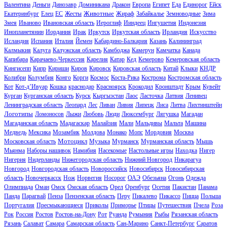
Валентина
Деньги
Динозавр
Доминикана
Дракон
Европа
Египет
Еда
Единорог
Ейск
Животные
Екатеринбург
Елец
ЕС
Жесты
Жираф
Забайкалье
Земноводные
Зима
Змея
Иваново
Ивановская область
Иероглиф
Ииндеец
Ингушетия
Индонезия
Инопланетянин
Иордания
Ирак
Иркутск
Иркутская область
Ирландия
Искусство
Исландия
Испания
Италия
Йемен
Кабардино-Балкария
Казань
Калининград
Калмыкия
Калуга
Калужская область
Камбоджа
Камерун
Камчатка
Канада
Капибара
Карачаево-Черкессия
Карелия
Катар
Кед
Кемерово
Кемеровская область
Кингисепп
Кипр
Кириши
Киров
Кировск
Кировская область
Китай
Клыки
КНДР
Колибри
Колумбия
Конго
Корги
Космос
Коста-Рика
Кострома
Костромская область
Кот
Кот-д’Ивуар
Кошка
краснодар
Красноярск
Крокодил
Кронштадт
Крым
Кувейт
Курган
Курганская область
Курск
Кыргызстан
Лаос
Ласточка
Латвия
Ленивец
Ленинградская область
Леопард
Лес
Ливан
Ливия
Липецк
Лиса
Литва
Лихтинштейн
Логотипы
Ломоносов
Лыжи
Любовь
Люди
Люксембург
Лягушка
Магадан
Магаданская область
Мадагаскар
Малайзия
Мали
Мальдивы
Мальта
Машина
Медведь
Мексика
Мозамбик
Молдова
Монако
Мопс
Мордовия
Москва
Мотоцикл
Московская область
Музыка
Мурманск
Мурманская область
Мышь
Мьянма
Наборы нашивок
Намибия
Насекомые
Настольные игры
Находка
Нигер
Нигерия
Нидерланды
Нижегородская область
Нижний Новгород
Никарагуа
Новгород
Новгородская область
Новороссийск
Новосибирск
Новосибирская
область
Новочеркасск
Нож
Норвегия
Носорог
ОАЭ
Обезьяна
Огонь
Одежда
Олимпиада
Оман
Омск
Омская область
Орел
Оренбург
Осетия
Пакистан
Панама
Панда
Парагвай
Пенза
Пензенская область
Перу
Пикалево
Пикассо
Пицца
Польша
Португалия
Пресмыкающиеся
Приколы
Приморье
Птицы
Путешествия
Пчела
Роза
Рок
Россия
Ростов
Ростов-на-Дону
Рот
Руанда
Румыния
Рыбы
Рязанская область
Рязань
Салават
Самара
Самарская область
Сан-Марино
Санкт-Петербург
Саратов