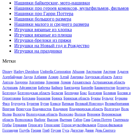
Нашивки байкерские, мото-нашивки
Нашивки про героев комиксов, мультфильмов, фильмов
Нашивки про Гарри Поттера
Нашивки большого размера
Нашивки малого и среднего размера
Игрушки вязаные из хлопка
Игрушки вязаные из плюша
Игрушки-брелоки из пряжи
Игрушки на Новый год и Рождество
Игрушки на праздники
Метки
Disney
Harlrey Davidson
Umbrella Corporation
Абхазия
Австралия
Австрия
Адыгея
Азербайджан
Акула
Албания
Алжир
Алтай
Америка
Амурская область
Ангел
Ангола
Андорра
Аргентина
Армения
Армия
Архангельск
Астраханская область
Байкер
Астрахань
Афганистан
Бабочка
Бангладеш
Бахрейн
Башкортостан
Беларусь
Белгород
Белгородская область
Бельгия
Бесенджи
Бокс
Болгария
Боливия
Босния и
Герцеговина
Ботсвана
Бразилия
Брянск
Брянская область
Буквы
Бульдог
Буркина
Фасо
Бурундук
Бурятия
Бутан
Бэнкси
Ватикан
Великий Новгород
Великобритания
Венгрия
Венесуэла
Владивосток
Владимир
Владимирская область
Волгоград
Волк
Волна
Вологда
Вологодская область
Волосово
Волхов
Воронеж
Воронежская
область
Всеволожск
Выборг
Высоцк
Вьетнам
Габон
Гана
Гарри Поттер
Гватемала
Герои мультфильмов
Герои фильмов
Гербы
Германия
Герои игр
Герои книг
Голландия
Голубь
Греция
Гриб
Грузия
Гусь
Дагестан
Дания
День Святого