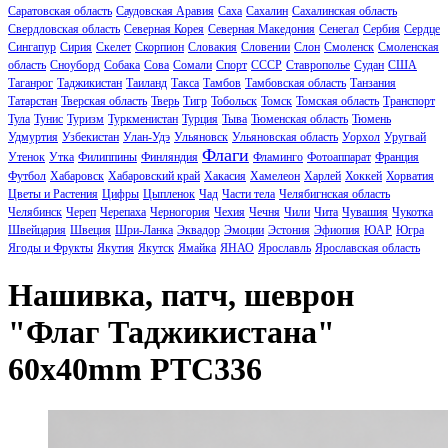
Саратовская область
Саудовская Аравия
Саха
Сахалин
Сахалинская область
Свердловская область
Северная Корея
Северная Македония
Сенегал
Сербия
Сердце
Сингапур
Сирия
Скелет
Скорпион
Словакия
Словении
Слон
Смоленск
Смоленская
область
Сноуборд
Собака
Сова
Сомали
Спорт
СССР
Ставрополье
Судан
США
Таганрог
Таджикистан
Таиланд
Такса
Тамбов
Тамбовская область
Танзания
Татарстан
Тверская область
Тверь
Тигр
Тобольск
Томск
Томская область
Транспорт
Тула
Тунис
Туризм
Туркменистан
Турция
Тыва
Тюменская область
Тюмень
Удмуртия
Узбекистан
Улан-Удэ
Ульяновск
Ульяновская область
Уорхол
Уругвай
Флаги
Утенок
Утка
Филиппины
Финляндия
Фламинго
Фотоаппарат
Франция
Футбол
Хабаровск
Хабаровский край
Хакасия
Хамелеон
Харлей
Хоккей
Хорватия
Цветы и Растения
Цифры
Цыпленок
Чад
Части тела
Челябигнская область
Челябинск
Череп
Черепаха
Черногория
Чехия
Чечня
Чили
Чита
Чувашия
Чукотка
Швейцария
Швеция
Шри-Ланка
Эквадор
Эмоции
Эстония
Эфиопия
ЮАР
Югра
Ягоды и Фрукты
Якутия
Якутск
Ямайка
ЯНАО
Ярославль
Ярославская область
Нашивка, патч, шеврон
"Флаг Таджикистана"
60x40mm PTC336