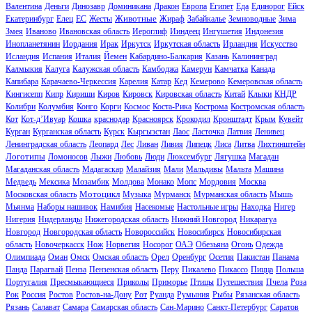
Валентина
Деньги
Динозавр
Доминикана
Дракон
Европа
Египет
Еда
Единорог
Ейск
Животные
Екатеринбург
Елец
ЕС
Жесты
Жираф
Забайкалье
Земноводные
Зима
Змея
Иваново
Ивановская область
Иероглиф
Ииндеец
Ингушетия
Индонезия
Инопланетянин
Иордания
Ирак
Иркутск
Иркутская область
Ирландия
Искусство
Исландия
Испания
Италия
Йемен
Кабардино-Балкария
Казань
Калининград
Калмыкия
Калуга
Калужская область
Камбоджа
Камерун
Камчатка
Канада
Капибара
Карачаево-Черкессия
Карелия
Катар
Кед
Кемерово
Кемеровская область
Кингисепп
Кипр
Кириши
Киров
Кировск
Кировская область
Китай
Клыки
КНДР
Колибри
Колумбия
Конго
Корги
Космос
Коста-Рика
Кострома
Костромская область
Кот
Кот-д’Ивуар
Кошка
краснодар
Красноярск
Крокодил
Кронштадт
Крым
Кувейт
Курган
Курганская область
Курск
Кыргызстан
Лаос
Ласточка
Латвия
Ленивец
Ленинградская область
Леопард
Лес
Ливан
Ливия
Липецк
Лиса
Литва
Лихтинштейн
Логотипы
Ломоносов
Лыжи
Любовь
Люди
Люксембург
Лягушка
Магадан
Магаданская область
Мадагаскар
Малайзия
Мали
Мальдивы
Мальта
Машина
Медведь
Мексика
Мозамбик
Молдова
Монако
Мопс
Мордовия
Москва
Мотоцикл
Московская область
Музыка
Мурманск
Мурманская область
Мышь
Мьянма
Наборы нашивок
Намибия
Насекомые
Настольные игры
Находка
Нигер
Нигерия
Нидерланды
Нижегородская область
Нижний Новгород
Никарагуа
Новгород
Новгородская область
Новороссийск
Новосибирск
Новосибирская
область
Новочеркасск
Нож
Норвегия
Носорог
ОАЭ
Обезьяна
Огонь
Одежда
Олимпиада
Оман
Омск
Омская область
Орел
Оренбург
Осетия
Пакистан
Панама
Панда
Парагвай
Пенза
Пензенская область
Перу
Пикалево
Пикассо
Пицца
Польша
Португалия
Пресмыкающиеся
Приколы
Приморье
Птицы
Путешествия
Пчела
Роза
Рок
Россия
Ростов
Ростов-на-Дону
Рот
Руанда
Румыния
Рыбы
Рязанская область
Рязань
Салават
Самара
Самарская область
Сан-Марино
Санкт-Петербург
Саратов