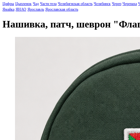
Цифры
Цыпленок
Чад
Части тела
Челябигнская область
Челябинск
Череп
Черепаха
Ч
Ямайка
ЯНАО
Ярославль
Ярославская область
Нашивка, патч, шеврон "Фла