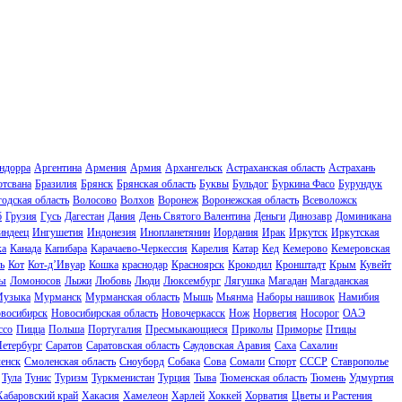
ндорра
Аргентина
Армения
Армия
Архангельск
Астраханская область
Астрахань
отсвана
Бразилия
Брянск
Брянская область
Буквы
Бульдог
Буркина Фасо
Бурундук
одская область
Волосово
Волхов
Воронеж
Воронежская область
Всеволожск
б
Грузия
Гусь
Дагестан
Дания
День Святого Валентина
Деньги
Динозавр
Доминикана
индеец
Ингушетия
Индонезия
Инопланетянин
Иордания
Ирак
Иркутск
Иркутская
ка
Канада
Капибара
Карачаево-Черкессия
Карелия
Катар
Кед
Кемерово
Кемеровская
ь
Кот
Кот-д’Ивуар
Кошка
краснодар
Красноярск
Крокодил
Кронштадт
Крым
Кувейт
ы
Ломоносов
Лыжи
Любовь
Люди
Люксембург
Лягушка
Магадан
Магаданская
узыка
Мурманск
Мурманская область
Мышь
Мьянма
Наборы нашивок
Намибия
восибирск
Новосибирская область
Новочеркасск
Нож
Норвегия
Носорог
ОАЭ
ссо
Пицца
Польша
Португалия
Пресмыкающиеся
Приколы
Приморье
Птицы
Петербург
Саратов
Саратовская область
Саудовская Аравия
Саха
Сахалин
енск
Смоленская область
Сноуборд
Собака
Сова
Сомали
Спорт
СССР
Ставрополье
Тула
Тунис
Туризм
Туркменистан
Турция
Тыва
Тюменская область
Тюмень
Удмуртия
Хабаровский край
Хакасия
Хамелеон
Харлей
Хоккей
Хорватия
Цветы и Растения