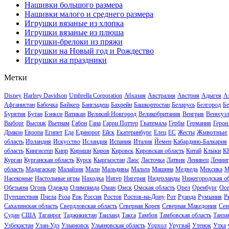
Нашивки большого размера
Нашивки малого и среднего размера
Игрушки вязаные из хлопка
Игрушки вязаные из плюша
Игрушки-брелоки из пряжи
Игрушки на Новый год и Рождество
Игрушки на праздники
Метки
Disney
Harlrey Davidson
Umbrella Corporation
Абхазия
Австралия
Австрия
Адыгея
А
Байкер
Афганистан
Бабочка
Бангладеш
Бахрейн
Башкортостан
Беларусь
Белгород
Бе
Бурятия
Бутан
Бэнкси
Ватикан
Великий Новгород
Великобритания
Венгрия
Венесуэ
Выборг
Высоцк
Вьетнам
Габон
Гана
Гарри Поттер
Гватемала
Гербы
Германия
Герои
Животные
Дракон
Европа
Египет
Еда
Единорог
Ейск
Екатеринбург
Елец
ЕС
Жесты
область
Ирландия
Искусство
Исландия
Испания
Италия
Йемен
Кабардино-Балкария
область
Кингисепп
Кипр
Кириши
Киров
Кировск
Кировская область
Китай
Клыки
К
Курган
Курганская область
Курск
Кыргызстан
Лаос
Ласточка
Латвия
Ленивец
Ленинг
область
Мадагаскар
Малайзия
Мали
Мальдивы
Мальта
Машина
Медведь
Мексика
М
Насекомые
Настольные игры
Находка
Нигер
Нигерия
Нидерланды
Нижегородская об
Обезьяна
Огонь
Одежда
Олимпиада
Оман
Омск
Омская область
Орел
Оренбург
Осе
Путешествия
Пчела
Роза
Рок
Россия
Ростов
Ростов-на-Дону
Рот
Руанда
Румыния
Р
Сахалинская область
Свердловская область
Северная Корея
Северная Македония
Сен
Судан
США
Таганрог
Таджикистан
Таиланд
Такса
Тамбов
Тамбовская область
Танза
Узбекистан
Улан-Удэ
Ульяновск
Ульяновская область
Уорхол
Уругвай
Утенок
Утка