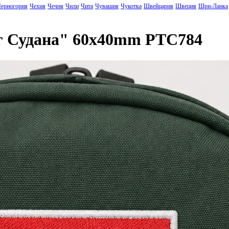
ерногория
Чехия
Чечня
Чили
Чита
Чувашия
Чукотка
Швейцария
Швеция
Шри-Ланка
г Судана" 60x40mm PTC784