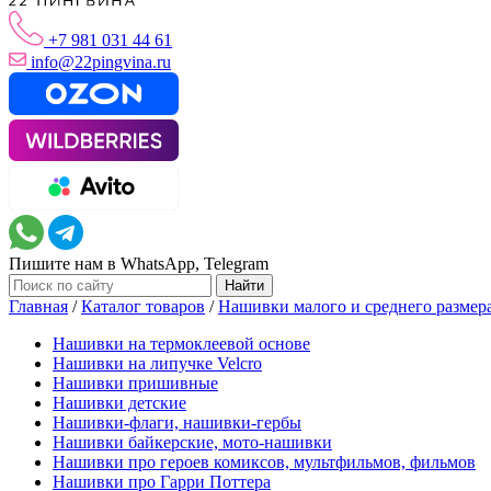
+7 981 031 44 61
info@22pingvina.ru
Пишите нам в WhatsApp, Telegram
Главная
/
Каталог товаров
/
Нашивки малого и среднего размер
Нашивки на термоклеевой основе
Нашивки на липучке Velcro
Нашивки пришивные
Нашивки детские
Нашивки-флаги, нашивки-гербы
Нашивки байкерские, мото-нашивки
Нашивки про героев комиксов, мультфильмов, фильмов
Нашивки про Гарри Поттера