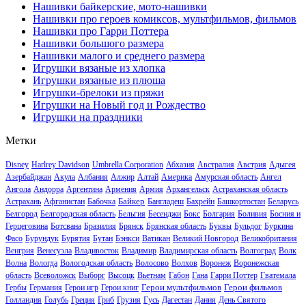
Нашивки байкерские, мото-нашивки
Нашивки про героев комиксов, мультфильмов, фильмов
Нашивки про Гарри Поттера
Нашивки большого размера
Нашивки малого и среднего размера
Игрушки вязаные из хлопка
Игрушки вязаные из плюша
Игрушки-брелоки из пряжи
Игрушки на Новый год и Рождество
Игрушки на праздники
Метки
Disney
Harlrey Davidson
Umbrella Corporation
Абхазия
Австралия
Австрия
Адыгея
Азербайджан
Акула
Албания
Алжир
Алтай
Америка
Амурская область
Ангел
Ангола
Андорра
Аргентина
Армения
Армия
Архангельск
Астраханская область
Байкер
Астрахань
Афганистан
Бабочка
Бангладеш
Бахрейн
Башкортостан
Беларусь
Белгород
Белгородская область
Бельгия
Бесенджи
Бокс
Болгария
Боливия
Босния и
Герцеговина
Ботсвана
Бразилия
Брянск
Брянская область
Буквы
Бульдог
Буркина
Фасо
Бурундук
Бурятия
Бутан
Бэнкси
Ватикан
Великий Новгород
Великобритания
Венгрия
Венесуэла
Владивосток
Владимир
Владимирская область
Волгоград
Волк
Волна
Вологда
Вологодская область
Волосово
Волхов
Воронеж
Воронежская
область
Всеволожск
Выборг
Высоцк
Вьетнам
Габон
Гана
Гарри Поттер
Гватемала
Герои мультфильмов
Герои фильмов
Гербы
Германия
Герои игр
Герои книг
Голландия
Голубь
Греция
Гриб
Грузия
Гусь
Дагестан
Дания
День Святого