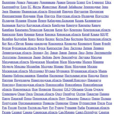
Валентина
Деньги
Динозавр
Доминикана
Дракон
Европа
Египет
Еда
Единорог
Ейск
Животные
Екатеринбург
Елец
ЕС
Жесты
Жираф
Забайкалье
Земноводные
Зима
Змея
Иваново
Ивановская область
Иероглиф
Ииндеец
Ингушетия
Индонезия
Инопланетянин
Иордания
Ирак
Иркутск
Иркутская область
Ирландия
Искусство
Исландия
Испания
Италия
Йемен
Кабардино-Балкария
Казань
Калининград
Калмыкия
Калуга
Калужская область
Камбоджа
Камерун
Камчатка
Канада
Капибара
Карачаево-Черкессия
Карелия
Катар
Кед
Кемерово
Кемеровская область
Кингисепп
Кипр
Кириши
Киров
Кировск
Кировская область
Китай
Клыки
КНДР
Колибри
Колумбия
Конго
Корги
Космос
Коста-Рика
Кострома
Костромская область
Кот
Кот-д’Ивуар
Кошка
краснодар
Красноярск
Крокодил
Кронштадт
Крым
Кувейт
Курган
Курганская область
Курск
Кыргызстан
Лаос
Ласточка
Латвия
Ленивец
Ленинградская область
Леопард
Лес
Ливан
Ливия
Липецк
Лиса
Литва
Лихтинштейн
Логотипы
Ломоносов
Лыжи
Любовь
Люди
Люксембург
Лягушка
Магадан
Магаданская область
Мадагаскар
Малайзия
Мали
Мальдивы
Мальта
Машина
Медведь
Мексика
Мозамбик
Молдова
Монако
Мопс
Мордовия
Москва
Мотоцикл
Московская область
Музыка
Мурманск
Мурманская область
Мышь
Мьянма
Наборы нашивок
Намибия
Насекомые
Настольные игры
Находка
Нигер
Нигерия
Нидерланды
Нижегородская область
Нижний Новгород
Никарагуа
Новгород
Новгородская область
Новороссийск
Новосибирск
Новосибирская
область
Новочеркасск
Нож
Норвегия
Носорог
ОАЭ
Обезьяна
Огонь
Одежда
Олимпиада
Оман
Омск
Омская область
Орел
Оренбург
Осетия
Пакистан
Панама
Панда
Парагвай
Пенза
Пензенская область
Перу
Пикалево
Пикассо
Пицца
Польша
Португалия
Пресмыкающиеся
Приколы
Приморье
Птицы
Путешествия
Пчела
Роза
Рок
Россия
Ростов
Ростов-на-Дону
Рот
Руанда
Румыния
Рыбы
Рязанская область
Рязань
Салават
Самара
Самарская область
Сан-Марино
Санкт-Петербург
Саратов