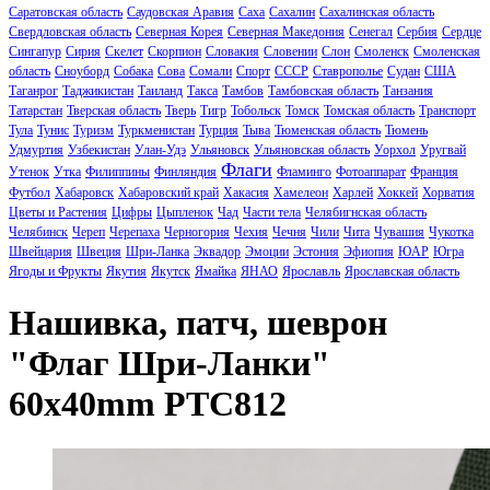
Саратовская область
Саудовская Аравия
Саха
Сахалин
Сахалинская область
Свердловская область
Северная Корея
Северная Македония
Сенегал
Сербия
Сердце
Сингапур
Сирия
Скелет
Скорпион
Словакия
Словении
Слон
Смоленск
Смоленская
область
Сноуборд
Собака
Сова
Сомали
Спорт
СССР
Ставрополье
Судан
США
Таганрог
Таджикистан
Таиланд
Такса
Тамбов
Тамбовская область
Танзания
Татарстан
Тверская область
Тверь
Тигр
Тобольск
Томск
Томская область
Транспорт
Тула
Тунис
Туризм
Туркменистан
Турция
Тыва
Тюменская область
Тюмень
Удмуртия
Узбекистан
Улан-Удэ
Ульяновск
Ульяновская область
Уорхол
Уругвай
Флаги
Утенок
Утка
Филиппины
Финляндия
Фламинго
Фотоаппарат
Франция
Футбол
Хабаровск
Хабаровский край
Хакасия
Хамелеон
Харлей
Хоккей
Хорватия
Цветы и Растения
Цифры
Цыпленок
Чад
Части тела
Челябигнская область
Челябинск
Череп
Черепаха
Черногория
Чехия
Чечня
Чили
Чита
Чувашия
Чукотка
Швейцария
Швеция
Шри-Ланка
Эквадор
Эмоции
Эстония
Эфиопия
ЮАР
Югра
Ягоды и Фрукты
Якутия
Якутск
Ямайка
ЯНАО
Ярославль
Ярославская область
Нашивка, патч, шеврон
"Флаг Шри-Ланки"
60x40mm PTC812