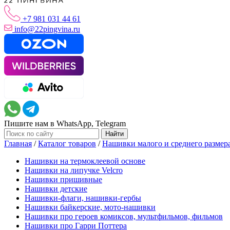
+7 981 031 44 61
info@22pingvina.ru
Пишите нам в WhatsApp, Telegram
Главная
/
Каталог товаров
/
Нашивки малого и среднего размер
Нашивки на термоклеевой основе
Нашивки на липучке Velcro
Нашивки пришивные
Нашивки детские
Нашивки-флаги, нашивки-гербы
Нашивки байкерские, мото-нашивки
Нашивки про героев комиксов, мультфильмов, фильмов
Нашивки про Гарри Поттера