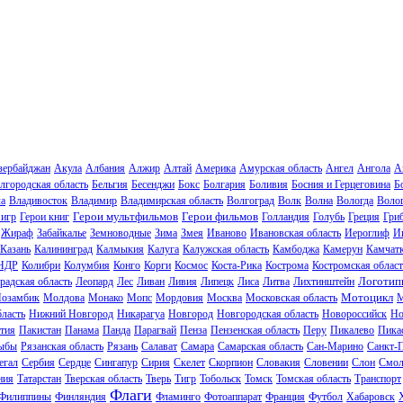
зербайджан
Акула
Албания
Алжир
Алтай
Америка
Амурская область
Ангел
Ангола
А
лгородская область
Бельгия
Бесенджи
Бокс
Болгария
Боливия
Босния и Герцеговина
Б
ла
Владивосток
Владимир
Владимирская область
Волгоград
Волк
Волна
Вологда
Волог
Герои мультфильмов
Герои фильмов
 игр
Герои книг
Голландия
Голубь
Греция
Гри
Жираф
Забайкалье
Земноводные
Зима
Змея
Иваново
Ивановская область
Иероглиф
И
Казань
Калининград
Калмыкия
Калуга
Калужская область
Камбоджа
Камерун
Камчат
НДР
Колибри
Колумбия
Конго
Корги
Космос
Коста-Рика
Кострома
Костромская област
Логотип
радская область
Леопард
Лес
Ливан
Ливия
Липецк
Лиса
Литва
Лихтинштейн
Мотоцикл
озамбик
Молдова
Монако
Мопс
Мордовия
Москва
Московская область
М
ласть
Нижний Новгород
Никарагуа
Новгород
Новгородская область
Новороссийск
Но
тия
Пакистан
Панама
Панда
Парагвай
Пенза
Пензенская область
Перу
Пикалево
Пика
ыбы
Рязанская область
Рязань
Салават
Самара
Самарская область
Сан-Марино
Санкт-
егал
Сербия
Сердце
Сингапур
Сирия
Скелет
Скорпион
Словакия
Словении
Слон
Смол
ния
Татарстан
Тверская область
Тверь
Тигр
Тобольск
Томск
Томская область
Транспорт
Флаги
Филиппины
Финляндия
Фламинго
Фотоаппарат
Франция
Футбол
Хабаровск