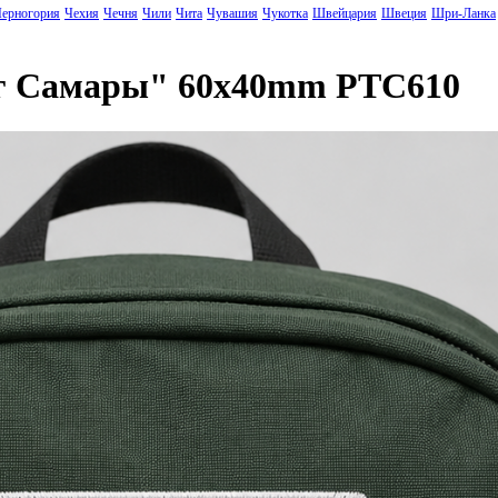
ерногория
Чехия
Чечня
Чили
Чита
Чувашия
Чукотка
Швейцария
Швеция
Шри-Ланка
аг Самары" 60x40mm PTC610