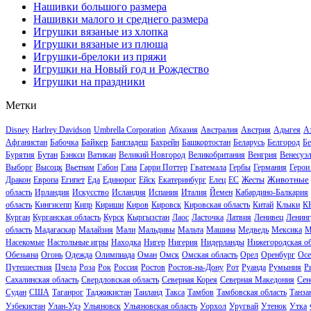
Нашивки большого размера
Нашивки малого и среднего размера
Игрушки вязаные из хлопка
Игрушки вязаные из плюша
Игрушки-брелоки из пряжи
Игрушки на Новый год и Рождество
Игрушки на праздники
Метки
Disney
Harlrey Davidson
Umbrella Corporation
Абхазия
Австралия
Австрия
Адыгея
А
Байкер
Афганистан
Бабочка
Бангладеш
Бахрейн
Башкортостан
Беларусь
Белгород
Бе
Бурятия
Бутан
Бэнкси
Ватикан
Великий Новгород
Великобритания
Венгрия
Венесуэ
Выборг
Высоцк
Вьетнам
Габон
Гана
Гарри Поттер
Гватемала
Гербы
Германия
Герои
Животные
Дракон
Европа
Египет
Еда
Единорог
Ейск
Екатеринбург
Елец
ЕС
Жесты
область
Ирландия
Искусство
Исландия
Испания
Италия
Йемен
Кабардино-Балкария
область
Кингисепп
Кипр
Кириши
Киров
Кировск
Кировская область
Китай
Клыки
К
Курган
Курганская область
Курск
Кыргызстан
Лаос
Ласточка
Латвия
Ленивец
Ленинг
область
Мадагаскар
Малайзия
Мали
Мальдивы
Мальта
Машина
Медведь
Мексика
М
Насекомые
Настольные игры
Находка
Нигер
Нигерия
Нидерланды
Нижегородская об
Обезьяна
Огонь
Одежда
Олимпиада
Оман
Омск
Омская область
Орел
Оренбург
Осе
Путешествия
Пчела
Роза
Рок
Россия
Ростов
Ростов-на-Дону
Рот
Руанда
Румыния
Р
Сахалинская область
Свердловская область
Северная Корея
Северная Македония
Сен
Судан
США
Таганрог
Таджикистан
Таиланд
Такса
Тамбов
Тамбовская область
Танза
Узбекистан
Улан-Удэ
Ульяновск
Ульяновская область
Уорхол
Уругвай
Утенок
Утка