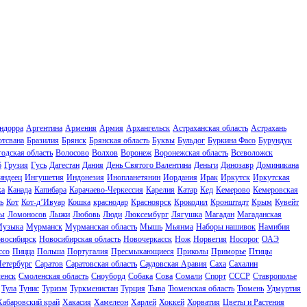
ндорра
Аргентина
Армения
Армия
Архангельск
Астраханская область
Астрахань
отсвана
Бразилия
Брянск
Брянская область
Буквы
Бульдог
Буркина Фасо
Бурундук
одская область
Волосово
Волхов
Воронеж
Воронежская область
Всеволожск
б
Грузия
Гусь
Дагестан
Дания
День Святого Валентина
Деньги
Динозавр
Доминикана
индеец
Ингушетия
Индонезия
Инопланетянин
Иордания
Ирак
Иркутск
Иркутская
ка
Канада
Капибара
Карачаево-Черкессия
Карелия
Катар
Кед
Кемерово
Кемеровская
ь
Кот
Кот-д’Ивуар
Кошка
краснодар
Красноярск
Крокодил
Кронштадт
Крым
Кувейт
ы
Ломоносов
Лыжи
Любовь
Люди
Люксембург
Лягушка
Магадан
Магаданская
узыка
Мурманск
Мурманская область
Мышь
Мьянма
Наборы нашивок
Намибия
восибирск
Новосибирская область
Новочеркасск
Нож
Норвегия
Носорог
ОАЭ
ссо
Пицца
Польша
Португалия
Пресмыкающиеся
Приколы
Приморье
Птицы
Петербург
Саратов
Саратовская область
Саудовская Аравия
Саха
Сахалин
енск
Смоленская область
Сноуборд
Собака
Сова
Сомали
Спорт
СССР
Ставрополье
Тула
Тунис
Туризм
Туркменистан
Турция
Тыва
Тюменская область
Тюмень
Удмуртия
Хабаровский край
Хакасия
Хамелеон
Харлей
Хоккей
Хорватия
Цветы и Растения