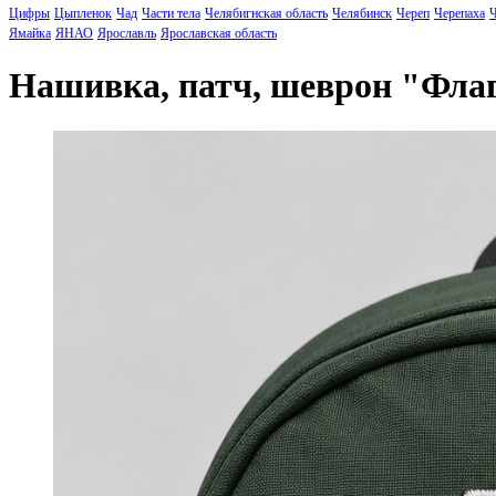
Цифры
Цыпленок
Чад
Части тела
Челябигнская область
Челябинск
Череп
Черепаха
Ч
Ямайка
ЯНАО
Ярославль
Ярославская область
Нашивка, патч, шеврон "Фл