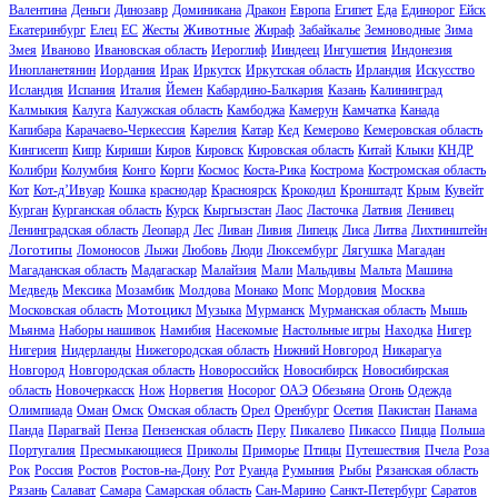
Валентина
Деньги
Динозавр
Доминикана
Дракон
Европа
Египет
Еда
Единорог
Ейск
Животные
Екатеринбург
Елец
ЕС
Жесты
Жираф
Забайкалье
Земноводные
Зима
Змея
Иваново
Ивановская область
Иероглиф
Ииндеец
Ингушетия
Индонезия
Инопланетянин
Иордания
Ирак
Иркутск
Иркутская область
Ирландия
Искусство
Исландия
Испания
Италия
Йемен
Кабардино-Балкария
Казань
Калининград
Калмыкия
Калуга
Калужская область
Камбоджа
Камерун
Камчатка
Канада
Капибара
Карачаево-Черкессия
Карелия
Катар
Кед
Кемерово
Кемеровская область
Кингисепп
Кипр
Кириши
Киров
Кировск
Кировская область
Китай
Клыки
КНДР
Колибри
Колумбия
Конго
Корги
Космос
Коста-Рика
Кострома
Костромская область
Кот
Кот-д’Ивуар
Кошка
краснодар
Красноярск
Крокодил
Кронштадт
Крым
Кувейт
Курган
Курганская область
Курск
Кыргызстан
Лаос
Ласточка
Латвия
Ленивец
Ленинградская область
Леопард
Лес
Ливан
Ливия
Липецк
Лиса
Литва
Лихтинштейн
Логотипы
Ломоносов
Лыжи
Любовь
Люди
Люксембург
Лягушка
Магадан
Магаданская область
Мадагаскар
Малайзия
Мали
Мальдивы
Мальта
Машина
Медведь
Мексика
Мозамбик
Молдова
Монако
Мопс
Мордовия
Москва
Мотоцикл
Московская область
Музыка
Мурманск
Мурманская область
Мышь
Мьянма
Наборы нашивок
Намибия
Насекомые
Настольные игры
Находка
Нигер
Нигерия
Нидерланды
Нижегородская область
Нижний Новгород
Никарагуа
Новгород
Новгородская область
Новороссийск
Новосибирск
Новосибирская
область
Новочеркасск
Нож
Норвегия
Носорог
ОАЭ
Обезьяна
Огонь
Одежда
Олимпиада
Оман
Омск
Омская область
Орел
Оренбург
Осетия
Пакистан
Панама
Панда
Парагвай
Пенза
Пензенская область
Перу
Пикалево
Пикассо
Пицца
Польша
Португалия
Пресмыкающиеся
Приколы
Приморье
Птицы
Путешествия
Пчела
Роза
Рок
Россия
Ростов
Ростов-на-Дону
Рот
Руанда
Румыния
Рыбы
Рязанская область
Рязань
Салават
Самара
Самарская область
Сан-Марино
Санкт-Петербург
Саратов