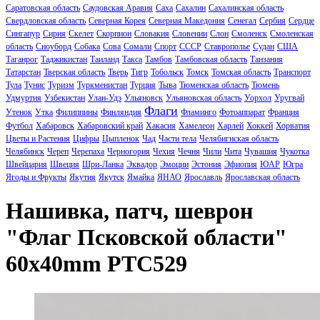
Саратовская область
Саудовская Аравия
Саха
Сахалин
Сахалинская область
Свердловская область
Северная Корея
Северная Македония
Сенегал
Сербия
Сердце
Сингапур
Сирия
Скелет
Скорпион
Словакия
Словении
Слон
Смоленск
Смоленская
область
Сноуборд
Собака
Сова
Сомали
Спорт
СССР
Ставрополье
Судан
США
Таганрог
Таджикистан
Таиланд
Такса
Тамбов
Тамбовская область
Танзания
Татарстан
Тверская область
Тверь
Тигр
Тобольск
Томск
Томская область
Транспорт
Тула
Тунис
Туризм
Туркменистан
Турция
Тыва
Тюменская область
Тюмень
Удмуртия
Узбекистан
Улан-Удэ
Ульяновск
Ульяновская область
Уорхол
Уругвай
Флаги
Утенок
Утка
Филиппины
Финляндия
Фламинго
Фотоаппарат
Франция
Футбол
Хабаровск
Хабаровский край
Хакасия
Хамелеон
Харлей
Хоккей
Хорватия
Цветы и Растения
Цифры
Цыпленок
Чад
Части тела
Челябигнская область
Челябинск
Череп
Черепаха
Черногория
Чехия
Чечня
Чили
Чита
Чувашия
Чукотка
Швейцария
Швеция
Шри-Ланка
Эквадор
Эмоции
Эстония
Эфиопия
ЮАР
Югра
Ягоды и Фрукты
Якутия
Якутск
Ямайка
ЯНАО
Ярославль
Ярославская область
Нашивка, патч, шеврон
"Флаг Псковской области"
60x40mm PTC529