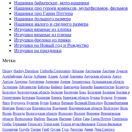
Нашивки байкерские, мото-нашивки
Нашивки про героев комиксов, мультфильмов, фильмов
Нашивки про Гарри Поттера
Нашивки большого размера
Нашивки малого и среднего размера
Игрушки вязаные из хлопка
Игрушки вязаные из плюша
Игрушки-брелоки из пряжи
Игрушки на Новый год и Рождество
Игрушки на праздники
Метки
Disney
Harlrey Davidson
Umbrella Corporation
Абхазия
Австралия
Австрия
Адыгея
Азербайджан
Акула
Албания
Алжир
Алтай
Америка
Амурская область
Ангел
Ангола
Андорра
Аргентина
Армения
Армия
Архангельск
Астраханская область
Байкер
Астрахань
Афганистан
Бабочка
Бангладеш
Бахрейн
Башкортостан
Беларусь
Белгород
Белгородская область
Бельгия
Бесенджи
Бокс
Болгария
Боливия
Босния и
Герцеговина
Ботсвана
Бразилия
Брянск
Брянская область
Буквы
Бульдог
Буркина
Фасо
Бурундук
Бурятия
Бутан
Бэнкси
Ватикан
Великий Новгород
Великобритания
Венгрия
Венесуэла
Владивосток
Владимир
Владимирская область
Волгоград
Волк
Волна
Вологда
Вологодская область
Волосово
Волхов
Воронеж
Воронежская
область
Всеволожск
Выборг
Высоцк
Вьетнам
Габон
Гана
Гарри Поттер
Гватемала
Герои мультфильмов
Герои фильмов
Гербы
Германия
Герои игр
Герои книг
Голландия
Голубь
Греция
Гриб
Грузия
Гусь
Дагестан
Дания
День Святого