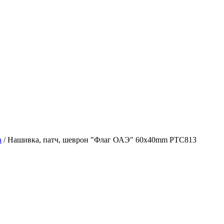
а
/
Нашивка, патч, шеврон "Флаг ОАЭ" 60x40mm PTC813