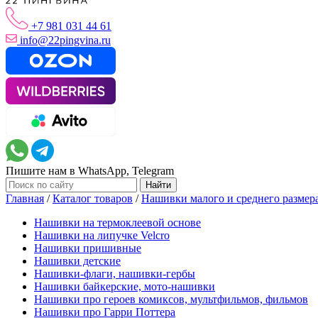
+7 981 031 44 61
info@22pingvina.ru
Пишите нам в WhatsApp, Telegram
Главная
/
Каталог товаров
/
Нашивки малого и среднего размер
Нашивки на термоклеевой основе
Нашивки на липучке Velcro
Нашивки пришивные
Нашивки детские
Нашивки-флаги, нашивки-гербы
Нашивки байкерские, мото-нашивки
Нашивки про героев комиксов, мультфильмов, фильмов
Нашивки про Гарри Поттера