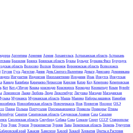
ндорра
Аргентина
Армения
Армия
Архангельск
Астраханская область
Астрахань
отсвана
Бразилия
Брянск
Брянская область
Буквы
Бульдог
Буркина Фасо
Бурундук
одская область
Волосово
Волхов
Воронеж
Воронежская область
Всеволожск
б
Грузия
Гусь
Дагестан
Дания
День Святого Валентина
Деньги
Динозавр
Доминикана
индеец
Ингушетия
Индонезия
Инопланетянин
Иордания
Ирак
Иркутск
Иркутская
ка
Канада
Капибара
Карачаево-Черкессия
Карелия
Катар
Кед
Кемерово
Кемеровская
ь
Кот
Кот-д’Ивуар
Кошка
краснодар
Красноярск
Крокодил
Кронштадт
Крым
Кувейт
ы
Ломоносов
Лыжи
Любовь
Люди
Люксембург
Лягушка
Магадан
Магаданская
узыка
Мурманск
Мурманская область
Мышь
Мьянма
Наборы нашивок
Намибия
восибирск
Новосибирская область
Новочеркасск
Нож
Норвегия
Носорог
ОАЭ
ссо
Пицца
Польша
Португалия
Пресмыкающиеся
Приколы
Приморье
Птицы
Петербург
Саратов
Саратовская область
Саудовская Аравия
Саха
Сахалин
енск
Смоленская область
Сноуборд
Собака
Сова
Сомали
Спорт
СССР
Ставрополье
Тула
Тунис
Туризм
Туркменистан
Турция
Тыва
Тюменская область
Тюмень
Удмуртия
Хабаровский край
Хакасия
Хамелеон
Харлей
Хоккей
Хорватия
Цветы и Растения