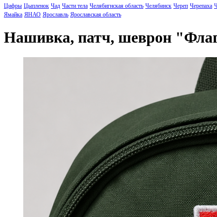
Цифры
Цыпленок
Чад
Части тела
Челябигнская область
Челябинск
Череп
Черепаха
Ч
Ямайка
ЯНАО
Ярославль
Ярославская область
Нашивка, патч, шеврон "Фл