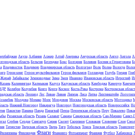
зербайджан
Акула
Албания
Алжир
Алтай
Америка
Амурская область
Ангел
Ангола
А
лгородская область
Бельгия
Бесенджи
Бокс
Болгария
Боливия
Босния и Герцеговина
Б
ла
Владивосток
Владимир
Владимирская область
Волгоград
Волк
Волна
Вологда
Волог
Герои мультфильмов
Герои фильмов
 игр
Герои книг
Голландия
Голубь
Греция
Гри
Жираф
Забайкалье
Земноводные
Зима
Змея
Иваново
Ивановская область
Иероглиф
И
Казань
Калининград
Калмыкия
Калуга
Калужская область
Камбоджа
Камерун
Камчат
НДР
Колибри
Колумбия
Конго
Корги
Космос
Коста-Рика
Кострома
Костромская област
Логотип
радская область
Леопард
Лес
Ливан
Ливия
Липецк
Лиса
Литва
Лихтинштейн
Мотоцикл
озамбик
Молдова
Монако
Мопс
Мордовия
Москва
Московская область
М
ласть
Нижний Новгород
Никарагуа
Новгород
Новгородская область
Новороссийск
Но
тия
Пакистан
Панама
Панда
Парагвай
Пенза
Пензенская область
Перу
Пикалево
Пика
ыбы
Рязанская область
Рязань
Салават
Самара
Самарская область
Сан-Марино
Санкт-
егал
Сербия
Сердце
Сингапур
Сирия
Скелет
Скорпион
Словакия
Словении
Слон
Смол
ния
Татарстан
Тверская область
Тверь
Тигр
Тобольск
Томск
Томская область
Транспорт
Флаги
Филиппины
Финляндия
Фламинго
Фотоаппарат
Франция
Футбол
Хабаровск