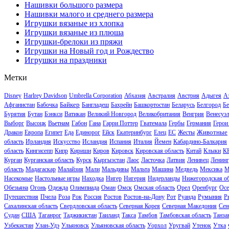
Нашивки большого размера
Нашивки малого и среднего размера
Игрушки вязаные из хлопка
Игрушки вязаные из плюша
Игрушки-брелоки из пряжи
Игрушки на Новый год и Рождество
Игрушки на праздники
Метки
Disney
Harlrey Davidson
Umbrella Corporation
Абхазия
Австралия
Австрия
Адыгея
А
Байкер
Афганистан
Бабочка
Бангладеш
Бахрейн
Башкортостан
Беларусь
Белгород
Бе
Бурятия
Бутан
Бэнкси
Ватикан
Великий Новгород
Великобритания
Венгрия
Венесуэ
Выборг
Высоцк
Вьетнам
Габон
Гана
Гарри Поттер
Гватемала
Гербы
Германия
Герои
Животные
Дракон
Европа
Египет
Еда
Единорог
Ейск
Екатеринбург
Елец
ЕС
Жесты
область
Ирландия
Искусство
Исландия
Испания
Италия
Йемен
Кабардино-Балкария
область
Кингисепп
Кипр
Кириши
Киров
Кировск
Кировская область
Китай
Клыки
К
Курган
Курганская область
Курск
Кыргызстан
Лаос
Ласточка
Латвия
Ленивец
Ленинг
область
Мадагаскар
Малайзия
Мали
Мальдивы
Мальта
Машина
Медведь
Мексика
М
Насекомые
Настольные игры
Находка
Нигер
Нигерия
Нидерланды
Нижегородская об
Обезьяна
Огонь
Одежда
Олимпиада
Оман
Омск
Омская область
Орел
Оренбург
Осе
Путешествия
Пчела
Роза
Рок
Россия
Ростов
Ростов-на-Дону
Рот
Руанда
Румыния
Р
Сахалинская область
Свердловская область
Северная Корея
Северная Македония
Сен
Судан
США
Таганрог
Таджикистан
Таиланд
Такса
Тамбов
Тамбовская область
Танза
Узбекистан
Улан-Удэ
Ульяновск
Ульяновская область
Уорхол
Уругвай
Утенок
Утка