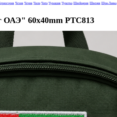
ерногория
Чехия
Чечня
Чили
Чита
Чувашия
Чукотка
Швейцария
Швеция
Шри-Ланка
аг ОАЭ" 60x40mm PTC813