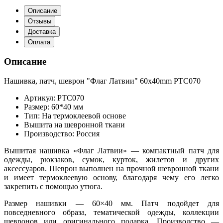
Описание
Отзывы
Доставка
Оплата
Описание
Нашивка, патч, шеврон "Флаг Латвии" 60x40mm PTC070
Артикул: PTC070
Размер: 60*40 мм
Тип: На термоклеевой основе
Вышита на шевронной ткани
Производство: Россия
Вышитая нашивка «Флаг Латвии» — компактный патч для
одежды, рюкзаков, сумок, курток, жилетов и других
аксессуаров. Шеврон выполнен на прочной шевронной ткани
и имеет термоклеевую основу, благодаря чему его легко
закрепить с помощью утюга.
Размер нашивки — 60×40 мм. Патч подойдет для
повседневного образа, тематической одежды, коллекции
шевронов или оригинального подарка. Производство —