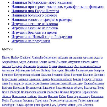
Нашивки байкерские, мото-нашивки
Нашивки про героев комиксов, мультфильмов, фильмов
Нашивки про Гарри Поттера
Нашивки большого размера
Нашивки малого и среднего размера
Игрушки вязаные из хлопка
Игрушки вязаные из плюша
Игрушки-брелоки из пряжи
Игрушки на Новый год и Рождество
Игрушки на праздники
Метки
Disney
Harlrey Davidson
Umbrella Corporation
Абхазия
Австралия
Австрия
Адыгея
Азербайджан
Акула
Албания
Алжир
Алтай
Америка
Амурская область
Ангел
Ангола
Андорра
Аргентина
Армения
Армия
Архангельск
Астраханская область
Байкер
Астрахань
Афганистан
Бабочка
Бангладеш
Бахрейн
Башкортостан
Беларусь
Белгород
Белгородская область
Бельгия
Бесенджи
Бокс
Болгария
Боливия
Босния и
Герцеговина
Ботсвана
Бразилия
Брянск
Брянская область
Буквы
Бульдог
Буркина
Фасо
Бурундук
Бурятия
Бутан
Бэнкси
Ватикан
Великий Новгород
Великобритания
Венгрия
Венесуэла
Владивосток
Владимир
Владимирская область
Волгоград
Волк
Волна
Вологда
Вологодская область
Волосово
Волхов
Воронеж
Воронежская
область
Всеволожск
Выборг
Высоцк
Вьетнам
Габон
Гана
Гарри Поттер
Гватемала
Герои мультфильмов
Герои фильмов
Гербы
Германия
Герои игр
Герои книг
Голландия
Голубь
Греция
Гриб
Грузия
Гусь
Дагестан
Дания
День Святого