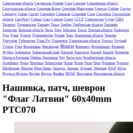
Саратовская область
Саудовская Аравия
Саха
Сахалин
Сахалинская область
Свердловская область
Северная Корея
Северная Македония
Сенегал
Сербия
Сердце
Сингапур
Сирия
Скелет
Скорпион
Словакия
Словении
Слон
Смоленск
Смоленская
область
Сноуборд
Собака
Сова
Сомали
Спорт
СССР
Ставрополье
Судан
США
Таганрог
Таджикистан
Таиланд
Такса
Тамбов
Тамбовская область
Танзания
Татарстан
Тверская область
Тверь
Тигр
Тобольск
Томск
Томская область
Транспорт
Тула
Тунис
Туризм
Туркменистан
Турция
Тыва
Тюменская область
Тюмень
Удмуртия
Узбекистан
Улан-Удэ
Ульяновск
Ульяновская область
Уорхол
Уругвай
Флаги
Утенок
Утка
Филиппины
Финляндия
Фламинго
Фотоаппарат
Франция
Футбол
Хабаровск
Хабаровский край
Хакасия
Хамелеон
Харлей
Хоккей
Хорватия
Цветы и Растения
Цифры
Цыпленок
Чад
Части тела
Челябигнская область
Челябинск
Череп
Черепаха
Черногория
Чехия
Чечня
Чили
Чита
Чувашия
Чукотка
Швейцария
Швеция
Шри-Ланка
Эквадор
Эмоции
Эстония
Эфиопия
ЮАР
Югра
Ягоды и Фрукты
Якутия
Якутск
Ямайка
ЯНАО
Ярославль
Ярославская область
Нашивка, патч, шеврон
"Флаг Латвии" 60x40mm
PTC070