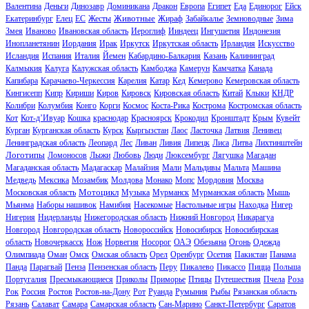
Валентина
Деньги
Динозавр
Доминикана
Дракон
Европа
Египет
Еда
Единорог
Ейск
Животные
Екатеринбург
Елец
ЕС
Жесты
Жираф
Забайкалье
Земноводные
Зима
Змея
Иваново
Ивановская область
Иероглиф
Ииндеец
Ингушетия
Индонезия
Инопланетянин
Иордания
Ирак
Иркутск
Иркутская область
Ирландия
Искусство
Исландия
Испания
Италия
Йемен
Кабардино-Балкария
Казань
Калининград
Калмыкия
Калуга
Калужская область
Камбоджа
Камерун
Камчатка
Канада
Капибара
Карачаево-Черкессия
Карелия
Катар
Кед
Кемерово
Кемеровская область
Кингисепп
Кипр
Кириши
Киров
Кировск
Кировская область
Китай
Клыки
КНДР
Колибри
Колумбия
Конго
Корги
Космос
Коста-Рика
Кострома
Костромская область
Кот
Кот-д’Ивуар
Кошка
краснодар
Красноярск
Крокодил
Кронштадт
Крым
Кувейт
Курган
Курганская область
Курск
Кыргызстан
Лаос
Ласточка
Латвия
Ленивец
Ленинградская область
Леопард
Лес
Ливан
Ливия
Липецк
Лиса
Литва
Лихтинштейн
Логотипы
Ломоносов
Лыжи
Любовь
Люди
Люксембург
Лягушка
Магадан
Магаданская область
Мадагаскар
Малайзия
Мали
Мальдивы
Мальта
Машина
Медведь
Мексика
Мозамбик
Молдова
Монако
Мопс
Мордовия
Москва
Мотоцикл
Московская область
Музыка
Мурманск
Мурманская область
Мышь
Мьянма
Наборы нашивок
Намибия
Насекомые
Настольные игры
Находка
Нигер
Нигерия
Нидерланды
Нижегородская область
Нижний Новгород
Никарагуа
Новгород
Новгородская область
Новороссийск
Новосибирск
Новосибирская
область
Новочеркасск
Нож
Норвегия
Носорог
ОАЭ
Обезьяна
Огонь
Одежда
Олимпиада
Оман
Омск
Омская область
Орел
Оренбург
Осетия
Пакистан
Панама
Панда
Парагвай
Пенза
Пензенская область
Перу
Пикалево
Пикассо
Пицца
Польша
Португалия
Пресмыкающиеся
Приколы
Приморье
Птицы
Путешествия
Пчела
Роза
Рок
Россия
Ростов
Ростов-на-Дону
Рот
Руанда
Румыния
Рыбы
Рязанская область
Рязань
Салават
Самара
Самарская область
Сан-Марино
Санкт-Петербург
Саратов