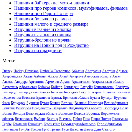
Нашивки байкерские, мото-нашивки
Нашивки про героев комиксов, мультфильмов, фильмов
Нашивки про Гарри Поттера
Нашивки большого размера
Нашивки малого и среднего размера
Игрушки вязаные из хлопка
Игрушки вязаные из плюша
Игрушки-брелоки из пряжи
Игрушки на Новый год и Рождество
Игрушки на праздники
Метки
Disney
Harlrey Davidson
Umbrella Corporation
Абхазия
Австралия
Австрия
Адыгея
Азербайджан
Акула
Албания
Алжир
Алтай
Америка
Амурская область
Ангел
Ангола
Андорра
Аргентина
Армения
Армия
Архангельск
Астраханская область
Байкер
Астрахань
Афганистан
Бабочка
Бангладеш
Бахрейн
Башкортостан
Беларусь
Белгород
Белгородская область
Бельгия
Бесенджи
Бокс
Болгария
Боливия
Босния и
Герцеговина
Ботсвана
Бразилия
Брянск
Брянская область
Буквы
Бульдог
Буркина
Фасо
Бурундук
Бурятия
Бутан
Бэнкси
Ватикан
Великий Новгород
Великобритания
Венгрия
Венесуэла
Владивосток
Владимир
Владимирская область
Волгоград
Волк
Волна
Вологда
Вологодская область
Волосово
Волхов
Воронеж
Воронежская
область
Всеволожск
Выборг
Высоцк
Вьетнам
Габон
Гана
Гарри Поттер
Гватемала
Герои мультфильмов
Герои фильмов
Гербы
Германия
Герои игр
Герои книг
Голландия
Голубь
Греция
Гриб
Грузия
Гусь
Дагестан
Дания
День Святого