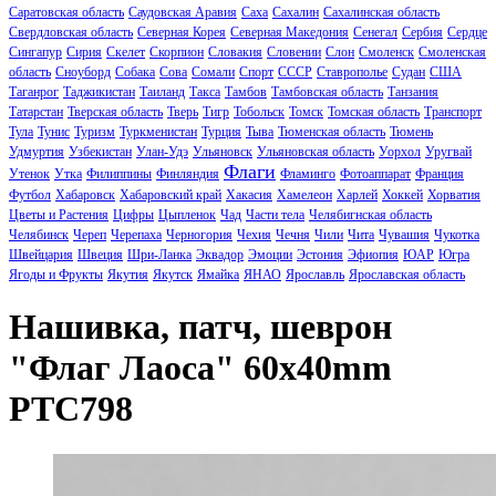
Саратовская область
Саудовская Аравия
Саха
Сахалин
Сахалинская область
Свердловская область
Северная Корея
Северная Македония
Сенегал
Сербия
Сердце
Сингапур
Сирия
Скелет
Скорпион
Словакия
Словении
Слон
Смоленск
Смоленская
область
Сноуборд
Собака
Сова
Сомали
Спорт
СССР
Ставрополье
Судан
США
Таганрог
Таджикистан
Таиланд
Такса
Тамбов
Тамбовская область
Танзания
Татарстан
Тверская область
Тверь
Тигр
Тобольск
Томск
Томская область
Транспорт
Тула
Тунис
Туризм
Туркменистан
Турция
Тыва
Тюменская область
Тюмень
Удмуртия
Узбекистан
Улан-Удэ
Ульяновск
Ульяновская область
Уорхол
Уругвай
Флаги
Утенок
Утка
Филиппины
Финляндия
Фламинго
Фотоаппарат
Франция
Футбол
Хабаровск
Хабаровский край
Хакасия
Хамелеон
Харлей
Хоккей
Хорватия
Цветы и Растения
Цифры
Цыпленок
Чад
Части тела
Челябигнская область
Челябинск
Череп
Черепаха
Черногория
Чехия
Чечня
Чили
Чита
Чувашия
Чукотка
Швейцария
Швеция
Шри-Ланка
Эквадор
Эмоции
Эстония
Эфиопия
ЮАР
Югра
Ягоды и Фрукты
Якутия
Якутск
Ямайка
ЯНАО
Ярославль
Ярославская область
Нашивка, патч, шеврон
"Флаг Лаоса" 60x40mm
PTC798