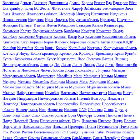
Валентина
Деньги
Динозавр
Доминикана
Дракон
Европа
Египет
Еда
Единорог
Ейск
Животные
Екатеринбург
Елец
ЕС
Жесты
Жираф
Забайкалье
Земноводные
Зима
Змея
Иваново
Ивановская область
Иероглиф
Ииндеец
Ингушетия
Индонезия
Инопланетянин
Иордания
Ирак
Иркутск
Иркутская область
Ирландия
Искусство
Исландия
Испания
Италия
Йемен
Кабардино-Балкария
Казань
Калининград
Калмыкия
Калуга
Калужская область
Камбоджа
Камерун
Камчатка
Канада
Капибара
Карачаево-Черкессия
Карелия
Катар
Кед
Кемерово
Кемеровская область
Кингисепп
Кипр
Кириши
Киров
Кировск
Кировская область
Китай
Клыки
КНДР
Колибри
Колумбия
Конго
Корги
Космос
Коста-Рика
Кострома
Костромская область
Кот
Кот-д’Ивуар
Кошка
краснодар
Красноярск
Крокодил
Кронштадт
Крым
Кувейт
Курган
Курганская область
Курск
Кыргызстан
Лаос
Ласточка
Латвия
Ленивец
Ленинградская область
Леопард
Лес
Ливан
Ливия
Липецк
Лиса
Литва
Лихтинштейн
Логотипы
Ломоносов
Лыжи
Любовь
Люди
Люксембург
Лягушка
Магадан
Магаданская область
Мадагаскар
Малайзия
Мали
Мальдивы
Мальта
Машина
Медведь
Мексика
Мозамбик
Молдова
Монако
Мопс
Мордовия
Москва
Мотоцикл
Московская область
Музыка
Мурманск
Мурманская область
Мышь
Мьянма
Наборы нашивок
Намибия
Насекомые
Настольные игры
Находка
Нигер
Нигерия
Нидерланды
Нижегородская область
Нижний Новгород
Никарагуа
Новгород
Новгородская область
Новороссийск
Новосибирск
Новосибирская
область
Новочеркасск
Нож
Норвегия
Носорог
ОАЭ
Обезьяна
Огонь
Одежда
Олимпиада
Оман
Омск
Омская область
Орел
Оренбург
Осетия
Пакистан
Панама
Панда
Парагвай
Пенза
Пензенская область
Перу
Пикалево
Пикассо
Пицца
Польша
Португалия
Пресмыкающиеся
Приколы
Приморье
Птицы
Путешествия
Пчела
Роза
Рок
Россия
Ростов
Ростов-на-Дону
Рот
Руанда
Румыния
Рыбы
Рязанская область
Рязань
Салават
Самара
Самарская область
Сан-Марино
Санкт-Петербург
Саратов