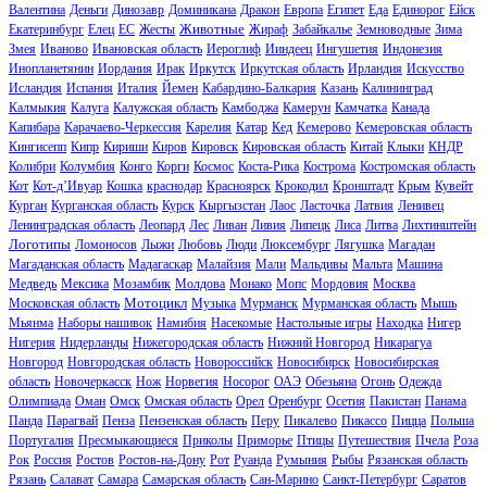
Валентина
Деньги
Динозавр
Доминикана
Дракон
Европа
Египет
Еда
Единорог
Ейск
Животные
Екатеринбург
Елец
ЕС
Жесты
Жираф
Забайкалье
Земноводные
Зима
Змея
Иваново
Ивановская область
Иероглиф
Ииндеец
Ингушетия
Индонезия
Инопланетянин
Иордания
Ирак
Иркутск
Иркутская область
Ирландия
Искусство
Исландия
Испания
Италия
Йемен
Кабардино-Балкария
Казань
Калининград
Калмыкия
Калуга
Калужская область
Камбоджа
Камерун
Камчатка
Канада
Капибара
Карачаево-Черкессия
Карелия
Катар
Кед
Кемерово
Кемеровская область
Кингисепп
Кипр
Кириши
Киров
Кировск
Кировская область
Китай
Клыки
КНДР
Колибри
Колумбия
Конго
Корги
Космос
Коста-Рика
Кострома
Костромская область
Кот
Кот-д’Ивуар
Кошка
краснодар
Красноярск
Крокодил
Кронштадт
Крым
Кувейт
Курган
Курганская область
Курск
Кыргызстан
Лаос
Ласточка
Латвия
Ленивец
Ленинградская область
Леопард
Лес
Ливан
Ливия
Липецк
Лиса
Литва
Лихтинштейн
Логотипы
Ломоносов
Лыжи
Любовь
Люди
Люксембург
Лягушка
Магадан
Магаданская область
Мадагаскар
Малайзия
Мали
Мальдивы
Мальта
Машина
Медведь
Мексика
Мозамбик
Молдова
Монако
Мопс
Мордовия
Москва
Мотоцикл
Московская область
Музыка
Мурманск
Мурманская область
Мышь
Мьянма
Наборы нашивок
Намибия
Насекомые
Настольные игры
Находка
Нигер
Нигерия
Нидерланды
Нижегородская область
Нижний Новгород
Никарагуа
Новгород
Новгородская область
Новороссийск
Новосибирск
Новосибирская
область
Новочеркасск
Нож
Норвегия
Носорог
ОАЭ
Обезьяна
Огонь
Одежда
Олимпиада
Оман
Омск
Омская область
Орел
Оренбург
Осетия
Пакистан
Панама
Панда
Парагвай
Пенза
Пензенская область
Перу
Пикалево
Пикассо
Пицца
Польша
Португалия
Пресмыкающиеся
Приколы
Приморье
Птицы
Путешествия
Пчела
Роза
Рок
Россия
Ростов
Ростов-на-Дону
Рот
Руанда
Румыния
Рыбы
Рязанская область
Рязань
Салават
Самара
Самарская область
Сан-Марино
Санкт-Петербург
Саратов