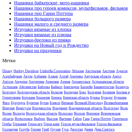
Нашивки байкерские, мото-нашивки
Нашивки про героев комиксов, мультфильмов, фильмов
Нашивки про Гарри Поттера
Нашивки большого размера
Нашивки малого и среднего размера
Игрушки вязаные из хлопка
Игрушки вязаные из плюша
Игрушки-брелоки из пряжи
Игрушки на Новый год и Рождество
Игрушки на праздники
Метки
Disney
Harlrey Davidson
Umbrella Corporation
Абхазия
Австралия
Австрия
Адыгея
Азербайджан
Акула
Албания
Алжир
Алтай
Америка
Амурская область
Ангел
Ангола
Андорра
Аргентина
Армения
Армия
Архангельск
Астраханская область
Байкер
Астрахань
Афганистан
Бабочка
Бангладеш
Бахрейн
Башкортостан
Беларусь
Белгород
Белгородская область
Бельгия
Бесенджи
Бокс
Болгария
Боливия
Босния и
Герцеговина
Ботсвана
Бразилия
Брянск
Брянская область
Буквы
Бульдог
Буркина
Фасо
Бурундук
Бурятия
Бутан
Бэнкси
Ватикан
Великий Новгород
Великобритания
Венгрия
Венесуэла
Владивосток
Владимир
Владимирская область
Волгоград
Волк
Волна
Вологда
Вологодская область
Волосово
Волхов
Воронеж
Воронежская
область
Всеволожск
Выборг
Высоцк
Вьетнам
Габон
Гана
Гарри Поттер
Гватемала
Герои мультфильмов
Герои фильмов
Гербы
Германия
Герои игр
Герои книг
Голландия
Голубь
Греция
Гриб
Грузия
Гусь
Дагестан
Дания
День Святого