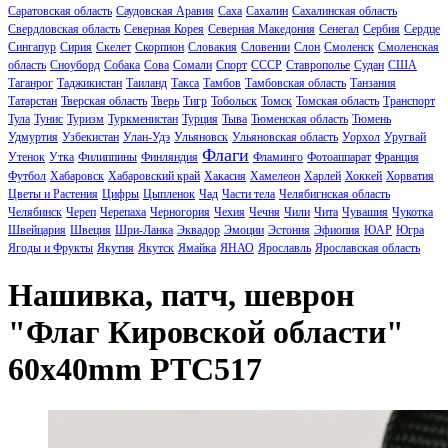
Саратовская область
Саудовская Аравия
Саха
Сахалин
Сахалинская область
Свердловская область
Северная Корея
Северная Македония
Сенегал
Сербия
Сердце
Сингапур
Сирия
Скелет
Скорпион
Словакия
Словении
Слон
Смоленск
Смоленская
область
Сноуборд
Собака
Сова
Сомали
Спорт
СССР
Ставрополье
Судан
США
Таганрог
Таджикистан
Таиланд
Такса
Тамбов
Тамбовская область
Танзания
Татарстан
Тверская область
Тверь
Тигр
Тобольск
Томск
Томская область
Транспорт
Тула
Тунис
Туризм
Туркменистан
Турция
Тыва
Тюменская область
Тюмень
Удмуртия
Узбекистан
Улан-Удэ
Ульяновск
Ульяновская область
Уорхол
Уругвай
Флаги
Утенок
Утка
Филиппины
Финляндия
Фламинго
Фотоаппарат
Франция
Футбол
Хабаровск
Хабаровский край
Хакасия
Хамелеон
Харлей
Хоккей
Хорватия
Цветы и Растения
Цифры
Цыпленок
Чад
Части тела
Челябигнская область
Челябинск
Череп
Черепаха
Черногория
Чехия
Чечня
Чили
Чита
Чувашия
Чукотка
Швейцария
Швеция
Шри-Ланка
Эквадор
Эмоции
Эстония
Эфиопия
ЮАР
Югра
Ягоды и Фрукты
Якутия
Якутск
Ямайка
ЯНАО
Ярославль
Ярославская область
Нашивка, патч, шеврон
"Флаг Кировской области"
60x40mm PTC517