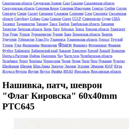
Саратовская область
Саудовская Аравия
Саха
Сахалин
Сахалинская область
Свердловская область
Северная Корея
Северная Македония
Сенегал
Сербия
Сердце
Сингапур
Сирия
Скелет
Скорпион
Словакия
Словении
Слон
Смоленск
Смоленская
область
Сноуборд
Собака
Сова
Сомали
Спорт
СССР
Ставрополье
Судан
США
Таганрог
Таджикистан
Таиланд
Такса
Тамбов
Тамбовская область
Танзания
Татарстан
Тверская область
Тверь
Тигр
Тобольск
Томск
Томская область
Транспорт
Тула
Тунис
Туризм
Туркменистан
Турция
Тыва
Тюменская область
Тюмень
Удмуртия
Узбекистан
Улан-Удэ
Ульяновск
Ульяновская область
Уорхол
Уругвай
Флаги
Утенок
Утка
Филиппины
Финляндия
Фламинго
Фотоаппарат
Франция
Футбол
Хабаровск
Хабаровский край
Хакасия
Хамелеон
Харлей
Хоккей
Хорватия
Цветы и Растения
Цифры
Цыпленок
Чад
Части тела
Челябигнская область
Челябинск
Череп
Черепаха
Черногория
Чехия
Чечня
Чили
Чита
Чувашия
Чукотка
Швейцария
Швеция
Шри-Ланка
Эквадор
Эмоции
Эстония
Эфиопия
ЮАР
Югра
Ягоды и Фрукты
Якутия
Якутск
Ямайка
ЯНАО
Ярославль
Ярославская область
Нашивка, патч, шеврон
"Флаг Кировска" 60x40mm
PTC645