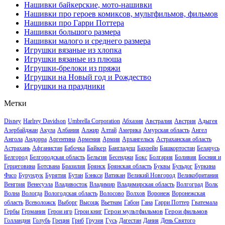
Нашивки байкерские, мото-нашивки
Нашивки про героев комиксов, мультфильмов, фильмов
Нашивки про Гарри Поттера
Нашивки большого размера
Нашивки малого и среднего размера
Игрушки вязаные из хлопка
Игрушки вязаные из плюша
Игрушки-брелоки из пряжи
Игрушки на Новый год и Рождество
Игрушки на праздники
Метки
Disney
Harlrey Davidson
Umbrella Corporation
Абхазия
Австралия
Австрия
Адыгея
Азербайджан
Акула
Албания
Алжир
Алтай
Америка
Амурская область
Ангел
Ангола
Андорра
Аргентина
Армения
Армия
Архангельск
Астраханская область
Байкер
Астрахань
Афганистан
Бабочка
Бангладеш
Бахрейн
Башкортостан
Беларусь
Белгород
Белгородская область
Бельгия
Бесенджи
Бокс
Болгария
Боливия
Босния и
Герцеговина
Ботсвана
Бразилия
Брянск
Брянская область
Буквы
Бульдог
Буркина
Фасо
Бурундук
Бурятия
Бутан
Бэнкси
Ватикан
Великий Новгород
Великобритания
Венгрия
Венесуэла
Владивосток
Владимир
Владимирская область
Волгоград
Волк
Волна
Вологда
Вологодская область
Волосово
Волхов
Воронеж
Воронежская
область
Всеволожск
Выборг
Высоцк
Вьетнам
Габон
Гана
Гарри Поттер
Гватемала
Герои мультфильмов
Герои фильмов
Гербы
Германия
Герои игр
Герои книг
Голландия
Голубь
Греция
Гриб
Грузия
Гусь
Дагестан
Дания
День Святого