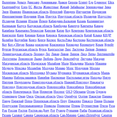
Валентина
Деньги
Динозавр
Доминикана
Дракон
Европа
Египет
Еда
Единорог
Ейск
Животные
Екатеринбург
Елец
ЕС
Жесты
Жираф
Забайкалье
Земноводные
Зима
Змея
Иваново
Ивановская область
Иероглиф
Ииндеец
Ингушетия
Индонезия
Инопланетянин
Иордания
Ирак
Иркутск
Иркутская область
Ирландия
Искусство
Исландия
Испания
Италия
Йемен
Кабардино-Балкария
Казань
Калининград
Калмыкия
Калуга
Калужская область
Камбоджа
Камерун
Камчатка
Канада
Капибара
Карачаево-Черкессия
Карелия
Катар
Кед
Кемерово
Кемеровская область
Кингисепп
Кипр
Кириши
Киров
Кировск
Кировская область
Китай
Клыки
КНДР
Колибри
Колумбия
Конго
Корги
Космос
Коста-Рика
Кострома
Костромская область
Кот
Кот-д’Ивуар
Кошка
краснодар
Красноярск
Крокодил
Кронштадт
Крым
Кувейт
Курган
Курганская область
Курск
Кыргызстан
Лаос
Ласточка
Латвия
Ленивец
Ленинградская область
Леопард
Лес
Ливан
Ливия
Липецк
Лиса
Литва
Лихтинштейн
Логотипы
Ломоносов
Лыжи
Любовь
Люди
Люксембург
Лягушка
Магадан
Магаданская область
Мадагаскар
Малайзия
Мали
Мальдивы
Мальта
Машина
Медведь
Мексика
Мозамбик
Молдова
Монако
Мопс
Мордовия
Москва
Мотоцикл
Московская область
Музыка
Мурманск
Мурманская область
Мышь
Мьянма
Наборы нашивок
Намибия
Насекомые
Настольные игры
Находка
Нигер
Нигерия
Нидерланды
Нижегородская область
Нижний Новгород
Никарагуа
Новгород
Новгородская область
Новороссийск
Новосибирск
Новосибирская
область
Новочеркасск
Нож
Норвегия
Носорог
ОАЭ
Обезьяна
Огонь
Одежда
Олимпиада
Оман
Омск
Омская область
Орел
Оренбург
Осетия
Пакистан
Панама
Панда
Парагвай
Пенза
Пензенская область
Перу
Пикалево
Пикассо
Пицца
Польша
Португалия
Пресмыкающиеся
Приколы
Приморье
Птицы
Путешествия
Пчела
Роза
Рок
Россия
Ростов
Ростов-на-Дону
Рот
Руанда
Румыния
Рыбы
Рязанская область
Рязань
Салават
Самара
Самарская область
Сан-Марино
Санкт-Петербург
Саратов