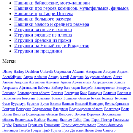
Нашивки байкерские, мото-нашивки
Нашивки про героев комиксов, мультфильмов, фильмов
Нашивки про Гарри Поттера
Нашивки большого размера
Нашивки малого и среднего размера
Игрушки вязаные из хлопка
Игрушки вязаные из плюша
Игрушки-брелоки из пряжи
Игрушки на Новый год и Рождество
Игрушки на праздники
Метки
Disney
Harlrey Davidson
Umbrella Corporation
Абхазия
Австралия
Австрия
Адыгея
Азербайджан
Акула
Албания
Алжир
Алтай
Америка
Амурская область
Ангел
Ангола
Андорра
Аргентина
Армения
Армия
Архангельск
Астраханская область
Байкер
Астрахань
Афганистан
Бабочка
Бангладеш
Бахрейн
Башкортостан
Беларусь
Белгород
Белгородская область
Бельгия
Бесенджи
Бокс
Болгария
Боливия
Босния и
Герцеговина
Ботсвана
Бразилия
Брянск
Брянская область
Буквы
Бульдог
Буркина
Фасо
Бурундук
Бурятия
Бутан
Бэнкси
Ватикан
Великий Новгород
Великобритания
Венгрия
Венесуэла
Владивосток
Владимир
Владимирская область
Волгоград
Волк
Волна
Вологда
Вологодская область
Волосово
Волхов
Воронеж
Воронежская
область
Всеволожск
Выборг
Высоцк
Вьетнам
Габон
Гана
Гарри Поттер
Гватемала
Герои мультфильмов
Герои фильмов
Гербы
Германия
Герои игр
Герои книг
Голландия
Голубь
Греция
Гриб
Грузия
Гусь
Дагестан
Дания
День Святого