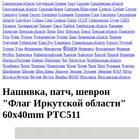
Саратовская область
Саудовская Аравия
Саха
Сахалин
Сахалинская область
Свердловская область
Северная Корея
Северная Македония
Сенегал
Сербия
Сердце
Сингапур
Сирия
Скелет
Скорпион
Словакия
Словении
Слон
Смоленск
Смоленская
область
Сноуборд
Собака
Сова
Сомали
Спорт
СССР
Ставрополье
Судан
США
Таганрог
Таджикистан
Таиланд
Такса
Тамбов
Тамбовская область
Танзания
Татарстан
Тверская область
Тверь
Тигр
Тобольск
Томск
Томская область
Транспорт
Тула
Тунис
Туризм
Туркменистан
Турция
Тыва
Тюменская область
Тюмень
Удмуртия
Узбекистан
Улан-Удэ
Ульяновск
Ульяновская область
Уорхол
Уругвай
Флаги
Утенок
Утка
Филиппины
Финляндия
Фламинго
Фотоаппарат
Франция
Футбол
Хабаровск
Хабаровский край
Хакасия
Хамелеон
Харлей
Хоккей
Хорватия
Цветы и Растения
Цифры
Цыпленок
Чад
Части тела
Челябигнская область
Челябинск
Череп
Черепаха
Черногория
Чехия
Чечня
Чили
Чита
Чувашия
Чукотка
Швейцария
Швеция
Шри-Ланка
Эквадор
Эмоции
Эстония
Эфиопия
ЮАР
Югра
Ягоды и Фрукты
Якутия
Якутск
Ямайка
ЯНАО
Ярославль
Ярославская область
Нашивка, патч, шеврон
"Флаг Иркутской области"
60x40mm PTC511