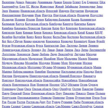
Валентина
Деньги
Динозавр
Доминикана
Дракон
Европа
Египет
Еда
Единорог
Ейск
Животные
Екатеринбург
Елец
ЕС
Жесты
Жираф
Забайкалье
Земноводные
Зима
Змея
Иваново
Ивановская область
Иероглиф
Ииндеец
Ингушетия
Индонезия
Инопланетянин
Иордания
Ирак
Иркутск
Иркутская область
Ирландия
Искусство
Исландия
Испания
Италия
Йемен
Кабардино-Балкария
Казань
Калининград
Калмыкия
Калуга
Калужская область
Камбоджа
Камерун
Камчатка
Канада
Капибара
Карачаево-Черкессия
Карелия
Катар
Кед
Кемерово
Кемеровская область
Кингисепп
Кипр
Кириши
Киров
Кировск
Кировская область
Китай
Клыки
КНДР
Колибри
Колумбия
Конго
Корги
Космос
Коста-Рика
Кострома
Костромская область
Кот
Кот-д’Ивуар
Кошка
краснодар
Красноярск
Крокодил
Кронштадт
Крым
Кувейт
Курган
Курганская область
Курск
Кыргызстан
Лаос
Ласточка
Латвия
Ленивец
Ленинградская область
Леопард
Лес
Ливан
Ливия
Липецк
Лиса
Литва
Лихтинштейн
Логотипы
Ломоносов
Лыжи
Любовь
Люди
Люксембург
Лягушка
Магадан
Магаданская область
Мадагаскар
Малайзия
Мали
Мальдивы
Мальта
Машина
Медведь
Мексика
Мозамбик
Молдова
Монако
Мопс
Мордовия
Москва
Мотоцикл
Московская область
Музыка
Мурманск
Мурманская область
Мышь
Мьянма
Наборы нашивок
Намибия
Насекомые
Настольные игры
Находка
Нигер
Нигерия
Нидерланды
Нижегородская область
Нижний Новгород
Никарагуа
Новгород
Новгородская область
Новороссийск
Новосибирск
Новосибирская
область
Новочеркасск
Нож
Норвегия
Носорог
ОАЭ
Обезьяна
Огонь
Одежда
Олимпиада
Оман
Омск
Омская область
Орел
Оренбург
Осетия
Пакистан
Панама
Панда
Парагвай
Пенза
Пензенская область
Перу
Пикалево
Пикассо
Пицца
Польша
Португалия
Пресмыкающиеся
Приколы
Приморье
Птицы
Путешествия
Пчела
Роза
Рок
Россия
Ростов
Ростов-на-Дону
Рот
Руанда
Румыния
Рыбы
Рязанская область
Рязань
Салават
Самара
Самарская область
Сан-Марино
Санкт-Петербург
Саратов