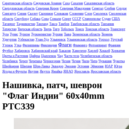
Саратовская область
Саудовская Аравия
Саха
Сахалин
Сахалинская область
Свердловская область
Северная Корея
Северная Македония
Сенегал
Сербия
Сердце
Сингапур
Сирия
Скелет
Скорпион
Словакия
Словении
Слон
Смоленск
Смоленская
область
Сноуборд
Собака
Сова
Сомали
Спорт
СССР
Ставрополье
Судан
США
Таганрог
Таджикистан
Таиланд
Такса
Тамбов
Тамбовская область
Танзания
Татарстан
Тверская область
Тверь
Тигр
Тобольск
Томск
Томская область
Транспорт
Тула
Тунис
Туризм
Туркменистан
Турция
Тыва
Тюменская область
Тюмень
Удмуртия
Узбекистан
Улан-Удэ
Ульяновск
Ульяновская область
Уорхол
Уругвай
Флаги
Утенок
Утка
Филиппины
Финляндия
Фламинго
Фотоаппарат
Франция
Футбол
Хабаровск
Хабаровский край
Хакасия
Хамелеон
Харлей
Хоккей
Хорватия
Цветы и Растения
Цифры
Цыпленок
Чад
Части тела
Челябигнская область
Челябинск
Череп
Черепаха
Черногория
Чехия
Чечня
Чили
Чита
Чувашия
Чукотка
Швейцария
Швеция
Шри-Ланка
Эквадор
Эмоции
Эстония
Эфиопия
ЮАР
Югра
Ягоды и Фрукты
Якутия
Якутск
Ямайка
ЯНАО
Ярославль
Ярославская область
Нашивка, патч, шеврон
"Флаг Индии" 60x40mm
PTC339