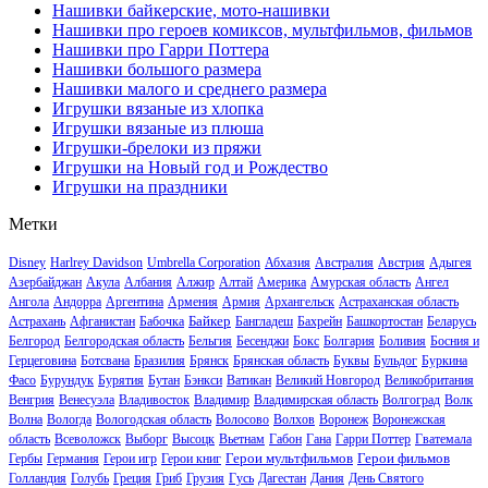
Нашивки байкерские, мото-нашивки
Нашивки про героев комиксов, мультфильмов, фильмов
Нашивки про Гарри Поттера
Нашивки большого размера
Нашивки малого и среднего размера
Игрушки вязаные из хлопка
Игрушки вязаные из плюша
Игрушки-брелоки из пряжи
Игрушки на Новый год и Рождество
Игрушки на праздники
Метки
Disney
Harlrey Davidson
Umbrella Corporation
Абхазия
Австралия
Австрия
Адыгея
Азербайджан
Акула
Албания
Алжир
Алтай
Америка
Амурская область
Ангел
Ангола
Андорра
Аргентина
Армения
Армия
Архангельск
Астраханская область
Байкер
Астрахань
Афганистан
Бабочка
Бангладеш
Бахрейн
Башкортостан
Беларусь
Белгород
Белгородская область
Бельгия
Бесенджи
Бокс
Болгария
Боливия
Босния и
Герцеговина
Ботсвана
Бразилия
Брянск
Брянская область
Буквы
Бульдог
Буркина
Фасо
Бурундук
Бурятия
Бутан
Бэнкси
Ватикан
Великий Новгород
Великобритания
Венгрия
Венесуэла
Владивосток
Владимир
Владимирская область
Волгоград
Волк
Волна
Вологда
Вологодская область
Волосово
Волхов
Воронеж
Воронежская
область
Всеволожск
Выборг
Высоцк
Вьетнам
Габон
Гана
Гарри Поттер
Гватемала
Герои мультфильмов
Герои фильмов
Гербы
Германия
Герои игр
Герои книг
Голландия
Голубь
Греция
Гриб
Грузия
Гусь
Дагестан
Дания
День Святого