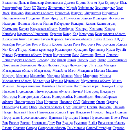
Валентина
Деньги
Динозавр
Доминикана
Дракон
Европа
Египет
Еда
Единорог
Ейск
Животные
Екатеринбург
Елец
ЕС
Жесты
Жираф
Забайкалье
Земноводные
Зима
Змея
Иваново
Ивановская область
Иероглиф
Ииндеец
Ингушетия
Индонезия
Инопланетянин
Иордания
Ирак
Иркутск
Иркутская область
Ирландия
Искусство
Исландия
Испания
Италия
Йемен
Кабардино-Балкария
Казань
Калининград
Калмыкия
Калуга
Калужская область
Камбоджа
Камерун
Камчатка
Канада
Капибара
Карачаево-Черкессия
Карелия
Катар
Кед
Кемерово
Кемеровская область
Кингисепп
Кипр
Кириши
Киров
Кировск
Кировская область
Китай
Клыки
КНДР
Колибри
Колумбия
Конго
Корги
Космос
Коста-Рика
Кострома
Костромская область
Кот
Кот-д’Ивуар
Кошка
краснодар
Красноярск
Крокодил
Кронштадт
Крым
Кувейт
Курган
Курганская область
Курск
Кыргызстан
Лаос
Ласточка
Латвия
Ленивец
Ленинградская область
Леопард
Лес
Ливан
Ливия
Липецк
Лиса
Литва
Лихтинштейн
Логотипы
Ломоносов
Лыжи
Любовь
Люди
Люксембург
Лягушка
Магадан
Магаданская область
Мадагаскар
Малайзия
Мали
Мальдивы
Мальта
Машина
Медведь
Мексика
Мозамбик
Молдова
Монако
Мопс
Мордовия
Москва
Мотоцикл
Московская область
Музыка
Мурманск
Мурманская область
Мышь
Мьянма
Наборы нашивок
Намибия
Насекомые
Настольные игры
Находка
Нигер
Нигерия
Нидерланды
Нижегородская область
Нижний Новгород
Никарагуа
Новгород
Новгородская область
Новороссийск
Новосибирск
Новосибирская
область
Новочеркасск
Нож
Норвегия
Носорог
ОАЭ
Обезьяна
Огонь
Одежда
Олимпиада
Оман
Омск
Омская область
Орел
Оренбург
Осетия
Пакистан
Панама
Панда
Парагвай
Пенза
Пензенская область
Перу
Пикалево
Пикассо
Пицца
Польша
Португалия
Пресмыкающиеся
Приколы
Приморье
Птицы
Путешествия
Пчела
Роза
Рок
Россия
Ростов
Ростов-на-Дону
Рот
Руанда
Румыния
Рыбы
Рязанская область
Рязань
Салават
Самара
Самарская область
Сан-Марино
Санкт-Петербург
Саратов