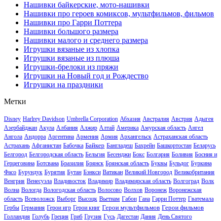
Нашивки байкерские, мото-нашивки
Нашивки про героев комиксов, мультфильмов, фильмов
Нашивки про Гарри Поттера
Нашивки большого размера
Нашивки малого и среднего размера
Игрушки вязаные из хлопка
Игрушки вязаные из плюша
Игрушки-брелоки из пряжи
Игрушки на Новый год и Рождество
Игрушки на праздники
Метки
Disney
Harlrey Davidson
Umbrella Corporation
Абхазия
Австралия
Австрия
Адыгея
Азербайджан
Акула
Албания
Алжир
Алтай
Америка
Амурская область
Ангел
Ангола
Андорра
Аргентина
Армения
Армия
Архангельск
Астраханская область
Байкер
Астрахань
Афганистан
Бабочка
Бангладеш
Бахрейн
Башкортостан
Беларусь
Белгород
Белгородская область
Бельгия
Бесенджи
Бокс
Болгария
Боливия
Босния и
Герцеговина
Ботсвана
Бразилия
Брянск
Брянская область
Буквы
Бульдог
Буркина
Фасо
Бурундук
Бурятия
Бутан
Бэнкси
Ватикан
Великий Новгород
Великобритания
Венгрия
Венесуэла
Владивосток
Владимир
Владимирская область
Волгоград
Волк
Волна
Вологда
Вологодская область
Волосово
Волхов
Воронеж
Воронежская
область
Всеволожск
Выборг
Высоцк
Вьетнам
Габон
Гана
Гарри Поттер
Гватемала
Герои мультфильмов
Герои фильмов
Гербы
Германия
Герои игр
Герои книг
Голландия
Голубь
Греция
Гриб
Грузия
Гусь
Дагестан
Дания
День Святого