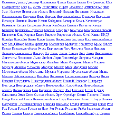
Валентина
Деньги
Динозавр
Доминикана
Дракон
Европа
Египет
Еда
Единорог
Ейск
Животные
Екатеринбург
Елец
ЕС
Жесты
Жираф
Забайкалье
Земноводные
Зима
Змея
Иваново
Ивановская область
Иероглиф
Ииндеец
Ингушетия
Индонезия
Инопланетянин
Иордания
Ирак
Иркутск
Иркутская область
Ирландия
Искусство
Исландия
Испания
Италия
Йемен
Кабардино-Балкария
Казань
Калининград
Калмыкия
Калуга
Калужская область
Камбоджа
Камерун
Камчатка
Канада
Капибара
Карачаево-Черкессия
Карелия
Катар
Кед
Кемерово
Кемеровская область
Кингисепп
Кипр
Кириши
Киров
Кировск
Кировская область
Китай
Клыки
КНДР
Колибри
Колумбия
Конго
Корги
Космос
Коста-Рика
Кострома
Костромская область
Кот
Кот-д’Ивуар
Кошка
краснодар
Красноярск
Крокодил
Кронштадт
Крым
Кувейт
Курган
Курганская область
Курск
Кыргызстан
Лаос
Ласточка
Латвия
Ленивец
Ленинградская область
Леопард
Лес
Ливан
Ливия
Липецк
Лиса
Литва
Лихтинштейн
Логотипы
Ломоносов
Лыжи
Любовь
Люди
Люксембург
Лягушка
Магадан
Магаданская область
Мадагаскар
Малайзия
Мали
Мальдивы
Мальта
Машина
Медведь
Мексика
Мозамбик
Молдова
Монако
Мопс
Мордовия
Москва
Мотоцикл
Московская область
Музыка
Мурманск
Мурманская область
Мышь
Мьянма
Наборы нашивок
Намибия
Насекомые
Настольные игры
Находка
Нигер
Нигерия
Нидерланды
Нижегородская область
Нижний Новгород
Никарагуа
Новгород
Новгородская область
Новороссийск
Новосибирск
Новосибирская
область
Новочеркасск
Нож
Норвегия
Носорог
ОАЭ
Обезьяна
Огонь
Одежда
Олимпиада
Оман
Омск
Омская область
Орел
Оренбург
Осетия
Пакистан
Панама
Панда
Парагвай
Пенза
Пензенская область
Перу
Пикалево
Пикассо
Пицца
Польша
Португалия
Пресмыкающиеся
Приколы
Приморье
Птицы
Путешествия
Пчела
Роза
Рок
Россия
Ростов
Ростов-на-Дону
Рот
Руанда
Румыния
Рыбы
Рязанская область
Рязань
Салават
Самара
Самарская область
Сан-Марино
Санкт-Петербург
Саратов