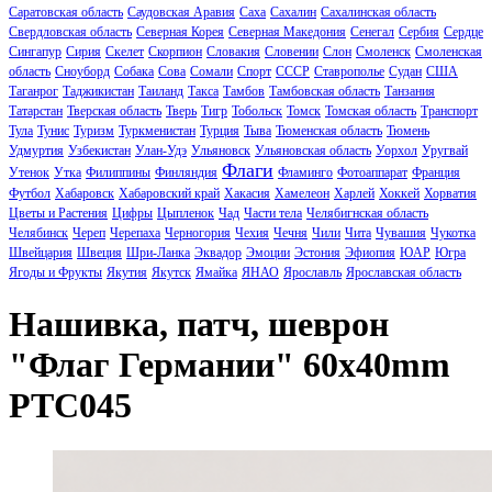
Саратовская область
Саудовская Аравия
Саха
Сахалин
Сахалинская область
Свердловская область
Северная Корея
Северная Македония
Сенегал
Сербия
Сердце
Сингапур
Сирия
Скелет
Скорпион
Словакия
Словении
Слон
Смоленск
Смоленская
область
Сноуборд
Собака
Сова
Сомали
Спорт
СССР
Ставрополье
Судан
США
Таганрог
Таджикистан
Таиланд
Такса
Тамбов
Тамбовская область
Танзания
Татарстан
Тверская область
Тверь
Тигр
Тобольск
Томск
Томская область
Транспорт
Тула
Тунис
Туризм
Туркменистан
Турция
Тыва
Тюменская область
Тюмень
Удмуртия
Узбекистан
Улан-Удэ
Ульяновск
Ульяновская область
Уорхол
Уругвай
Флаги
Утенок
Утка
Филиппины
Финляндия
Фламинго
Фотоаппарат
Франция
Футбол
Хабаровск
Хабаровский край
Хакасия
Хамелеон
Харлей
Хоккей
Хорватия
Цветы и Растения
Цифры
Цыпленок
Чад
Части тела
Челябигнская область
Челябинск
Череп
Черепаха
Черногория
Чехия
Чечня
Чили
Чита
Чувашия
Чукотка
Швейцария
Швеция
Шри-Ланка
Эквадор
Эмоции
Эстония
Эфиопия
ЮАР
Югра
Ягоды и Фрукты
Якутия
Якутск
Ямайка
ЯНАО
Ярославль
Ярославская область
Нашивка, патч, шеврон
"Флаг Германии" 60x40mm
PTC045