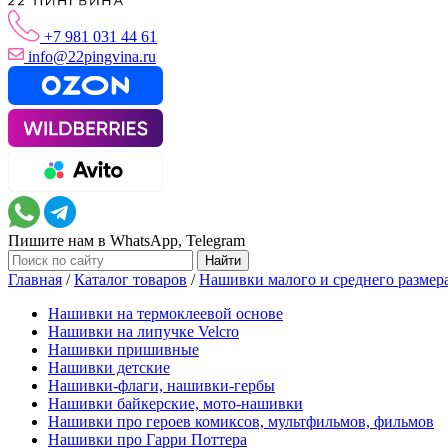
+7 981 031 44 61
info@22pingvina.ru
Пишите нам в WhatsApp, Telegram
Главная
/
Каталог товаров
/
Нашивки малого и среднего размер
Нашивки на термоклеевой основе
Нашивки на липучке Velcro
Нашивки пришивные
Нашивки детские
Нашивки-флаги, нашивки-гербы
Нашивки байкерские, мото-нашивки
Нашивки про героев комиксов, мультфильмов, фильмов
Нашивки про Гарри Поттера