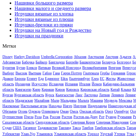
Нашивки большого размера
Нашивки малого и среднего размера
Игрушки вязаные из хлопка
Игрушки вязаные из плюша
Игрушки-брелоки из пряжи
Игрушки на Новый год и Рождество
Игрушки на праздники
Метки
Disney
Harlrey Davidson
Umbrella Corporation
Абхазия
Австралия
Австрия
Адыгея
А
Байкер
Афганистан
Бабочка
Бангладеш
Бахрейн
Башкортостан
Беларусь
Белгород
Бе
Бурятия
Бутан
Бэнкси
Ватикан
Великий Новгород
Великобритания
Венгрия
Венесуэ
Выборг
Высоцк
Вьетнам
Габон
Гана
Гарри Поттер
Гватемала
Гербы
Германия
Герои
Животные
Дракон
Европа
Египет
Еда
Единорог
Ейск
Екатеринбург
Елец
ЕС
Жесты
область
Ирландия
Искусство
Исландия
Испания
Италия
Йемен
Кабардино-Балкария
область
Кингисепп
Кипр
Кириши
Киров
Кировск
Кировская область
Китай
Клыки
К
Курган
Курганская область
Курск
Кыргызстан
Лаос
Ласточка
Латвия
Ленивец
Ленинг
область
Мадагаскар
Малайзия
Мали
Мальдивы
Мальта
Машина
Медведь
Мексика
М
Насекомые
Настольные игры
Находка
Нигер
Нигерия
Нидерланды
Нижегородская об
Обезьяна
Огонь
Одежда
Олимпиада
Оман
Омск
Омская область
Орел
Оренбург
Осе
Путешествия
Пчела
Роза
Рок
Россия
Ростов
Ростов-на-Дону
Рот
Руанда
Румыния
Р
Сахалинская область
Свердловская область
Северная Корея
Северная Македония
Сен
Судан
США
Таганрог
Таджикистан
Таиланд
Такса
Тамбов
Тамбовская область
Танза
Узбекистан
Улан-Удэ
Ульяновск
Ульяновская область
Уорхол
Уругвай
Утенок
Утка