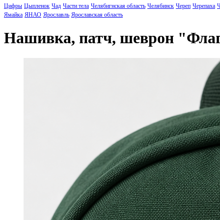
Цифры
Цыпленок
Чад
Части тела
Челябигнская область
Челябинск
Череп
Черепаха
Ч
Ямайка
ЯНАО
Ярославль
Ярославская область
Нашивка, патч, шеврон "Фла