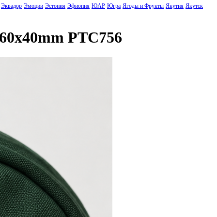
Эквадор
Эмоции
Эстония
Эфиопия
ЮАР
Югра
Ягоды и Фрукты
Якутия
Якутск
" 60x40mm PTC756