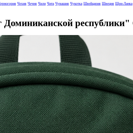
ерногория
Чехия
Чечня
Чили
Чита
Чувашия
Чукотка
Швейцария
Швеция
Шри-Ланка
г Доминиканской республики