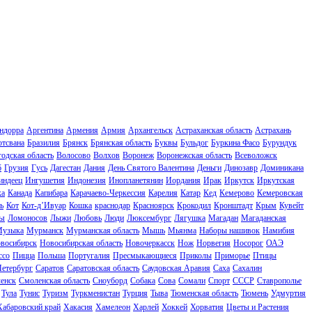
ндорра
Аргентина
Армения
Армия
Архангельск
Астраханская область
Астрахань
отсвана
Бразилия
Брянск
Брянская область
Буквы
Бульдог
Буркина Фасо
Бурундук
одская область
Волосово
Волхов
Воронеж
Воронежская область
Всеволожск
б
Грузия
Гусь
Дагестан
Дания
День Святого Валентина
Деньги
Динозавр
Доминикана
индеец
Ингушетия
Индонезия
Инопланетянин
Иордания
Ирак
Иркутск
Иркутская
ка
Канада
Капибара
Карачаево-Черкессия
Карелия
Катар
Кед
Кемерово
Кемеровская
ь
Кот
Кот-д’Ивуар
Кошка
краснодар
Красноярск
Крокодил
Кронштадт
Крым
Кувейт
ы
Ломоносов
Лыжи
Любовь
Люди
Люксембург
Лягушка
Магадан
Магаданская
узыка
Мурманск
Мурманская область
Мышь
Мьянма
Наборы нашивок
Намибия
восибирск
Новосибирская область
Новочеркасск
Нож
Норвегия
Носорог
ОАЭ
ссо
Пицца
Польша
Португалия
Пресмыкающиеся
Приколы
Приморье
Птицы
Петербург
Саратов
Саратовская область
Саудовская Аравия
Саха
Сахалин
енск
Смоленская область
Сноуборд
Собака
Сова
Сомали
Спорт
СССР
Ставрополье
Тула
Тунис
Туризм
Туркменистан
Турция
Тыва
Тюменская область
Тюмень
Удмуртия
Хабаровский край
Хакасия
Хамелеон
Харлей
Хоккей
Хорватия
Цветы и Растения