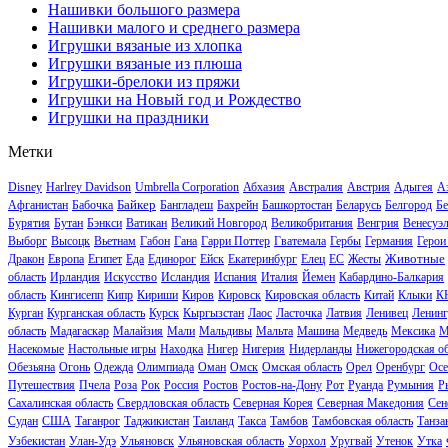
Нашивки большого размера
Нашивки малого и среднего размера
Игрушки вязаные из хлопка
Игрушки вязаные из плюша
Игрушки-брелоки из пряжи
Игрушки на Новый год и Рождество
Игрушки на праздники
Метки
Disney
Harlrey Davidson
Umbrella Corporation
Абхазия
Австралия
Австрия
Адыгея
А
Байкер
Афганистан
Бабочка
Бангладеш
Бахрейн
Башкортостан
Беларусь
Белгород
Бе
Бурятия
Бутан
Бэнкси
Ватикан
Великий Новгород
Великобритания
Венгрия
Венесуэ
Выборг
Высоцк
Вьетнам
Габон
Гана
Гарри Поттер
Гватемала
Гербы
Германия
Герои
Животные
Дракон
Европа
Египет
Еда
Единорог
Ейск
Екатеринбург
Елец
ЕС
Жесты
область
Ирландия
Искусство
Исландия
Испания
Италия
Йемен
Кабардино-Балкария
область
Кингисепп
Кипр
Кириши
Киров
Кировск
Кировская область
Китай
Клыки
К
Курган
Курганская область
Курск
Кыргызстан
Лаос
Ласточка
Латвия
Ленивец
Ленинг
область
Мадагаскар
Малайзия
Мали
Мальдивы
Мальта
Машина
Медведь
Мексика
М
Насекомые
Настольные игры
Находка
Нигер
Нигерия
Нидерланды
Нижегородская об
Обезьяна
Огонь
Одежда
Олимпиада
Оман
Омск
Омская область
Орел
Оренбург
Осе
Путешествия
Пчела
Роза
Рок
Россия
Ростов
Ростов-на-Дону
Рот
Руанда
Румыния
Р
Сахалинская область
Свердловская область
Северная Корея
Северная Македония
Сен
Судан
США
Таганрог
Таджикистан
Таиланд
Такса
Тамбов
Тамбовская область
Танза
Узбекистан
Улан-Удэ
Ульяновск
Ульяновская область
Уорхол
Уругвай
Утенок
Утка