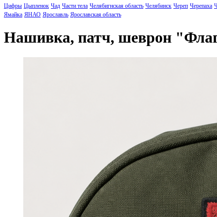
Цифры
Цыпленок
Чад
Части тела
Челябигнская область
Челябинск
Череп
Черепаха
Ч
Ямайка
ЯНАО
Ярославль
Ярославская область
Нашивка, патч, шеврон "Фла