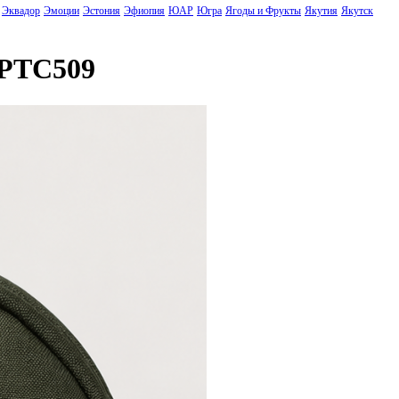
Эквадор
Эмоции
Эстония
Эфиопия
ЮАР
Югра
Ягоды и Фрукты
Якутия
Якутск
 PTC509