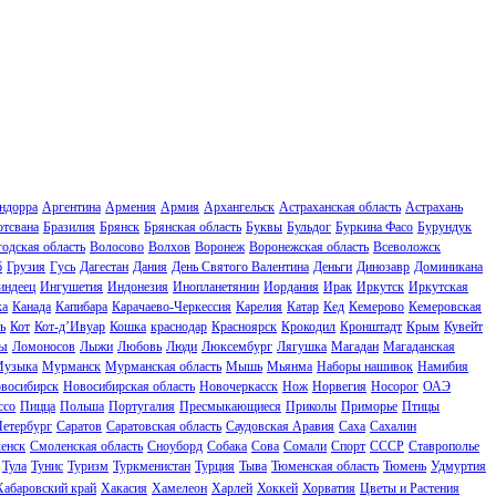
ндорра
Аргентина
Армения
Армия
Архангельск
Астраханская область
Астрахань
отсвана
Бразилия
Брянск
Брянская область
Буквы
Бульдог
Буркина Фасо
Бурундук
одская область
Волосово
Волхов
Воронеж
Воронежская область
Всеволожск
б
Грузия
Гусь
Дагестан
Дания
День Святого Валентина
Деньги
Динозавр
Доминикана
индеец
Ингушетия
Индонезия
Инопланетянин
Иордания
Ирак
Иркутск
Иркутская
ка
Канада
Капибара
Карачаево-Черкессия
Карелия
Катар
Кед
Кемерово
Кемеровская
ь
Кот
Кот-д’Ивуар
Кошка
краснодар
Красноярск
Крокодил
Кронштадт
Крым
Кувейт
ы
Ломоносов
Лыжи
Любовь
Люди
Люксембург
Лягушка
Магадан
Магаданская
узыка
Мурманск
Мурманская область
Мышь
Мьянма
Наборы нашивок
Намибия
восибирск
Новосибирская область
Новочеркасск
Нож
Норвегия
Носорог
ОАЭ
ссо
Пицца
Польша
Португалия
Пресмыкающиеся
Приколы
Приморье
Птицы
Петербург
Саратов
Саратовская область
Саудовская Аравия
Саха
Сахалин
енск
Смоленская область
Сноуборд
Собака
Сова
Сомали
Спорт
СССР
Ставрополье
Тула
Тунис
Туризм
Туркменистан
Турция
Тыва
Тюменская область
Тюмень
Удмуртия
Хабаровский край
Хакасия
Хамелеон
Харлей
Хоккей
Хорватия
Цветы и Растения