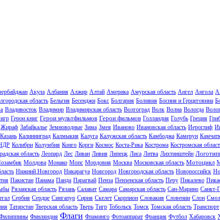
зербайджан
Акула
Албания
Алжир
Алтай
Америка
Амурская область
Ангел
Ангола
А
лгородская область
Бельгия
Бесенджи
Бокс
Болгария
Боливия
Босния и Герцеговина
Б
ла
Владивосток
Владимир
Владимирская область
Волгоград
Волк
Волна
Вологда
Волог
Герои мультфильмов
Герои фильмов
 игр
Герои книг
Голландия
Голубь
Греция
Гри
Жираф
Забайкалье
Земноводные
Зима
Змея
Иваново
Ивановская область
Иероглиф
И
Казань
Калининград
Калмыкия
Калуга
Калужская область
Камбоджа
Камерун
Камчат
НДР
Колибри
Колумбия
Конго
Корги
Космос
Коста-Рика
Кострома
Костромская област
Логотип
радская область
Леопард
Лес
Ливан
Ливия
Липецк
Лиса
Литва
Лихтинштейн
Мотоцикл
озамбик
Молдова
Монако
Мопс
Мордовия
Москва
Московская область
М
ласть
Нижний Новгород
Никарагуа
Новгород
Новгородская область
Новороссийск
Но
тия
Пакистан
Панама
Панда
Парагвай
Пенза
Пензенская область
Перу
Пикалево
Пика
ыбы
Рязанская область
Рязань
Салават
Самара
Самарская область
Сан-Марино
Санкт-
егал
Сербия
Сердце
Сингапур
Сирия
Скелет
Скорпион
Словакия
Словении
Слон
Смол
ния
Татарстан
Тверская область
Тверь
Тигр
Тобольск
Томск
Томская область
Транспорт
Флаги
Филиппины
Финляндия
Фламинго
Фотоаппарат
Франция
Футбол
Хабаровск