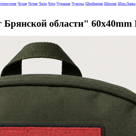
ерногория
Чехия
Чечня
Чили
Чита
Чувашия
Чукотка
Швейцария
Швеция
Шри-Ланка
г Брянской области" 60x40mm