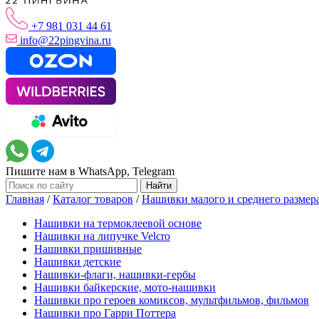
+7 981 031 44 61
info@22pingvina.ru
Пишите нам в WhatsApp, Telegram
Главная
/
Каталог товаров
/
Нашивки малого и среднего размер
Нашивки на термоклеевой основе
Нашивки на липучке Velcro
Нашивки пришивные
Нашивки детские
Нашивки-флаги, нашивки-гербы
Нашивки байкерские, мото-нашивки
Нашивки про героев комиксов, мультфильмов, фильмов
Нашивки про Гарри Поттера