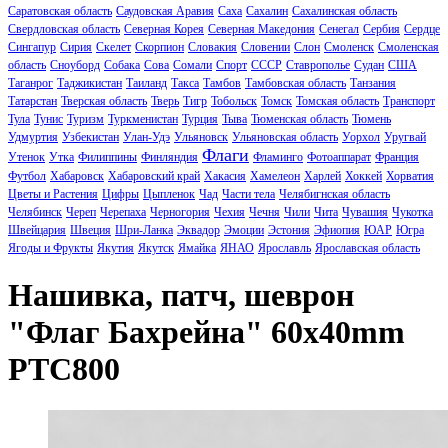
Саратовская область
Саудовская Аравия
Саха
Сахалин
Сахалинская область
Свердловская область
Северная Корея
Северная Македония
Сенегал
Сербия
Сердце
Сингапур
Сирия
Скелет
Скорпион
Словакия
Словении
Слон
Смоленск
Смоленская
область
Сноуборд
Собака
Сова
Сомали
Спорт
СССР
Ставрополье
Судан
США
Таганрог
Таджикистан
Таиланд
Такса
Тамбов
Тамбовская область
Танзания
Татарстан
Тверская область
Тверь
Тигр
Тобольск
Томск
Томская область
Транспорт
Тула
Тунис
Туризм
Туркменистан
Турция
Тыва
Тюменская область
Тюмень
Удмуртия
Узбекистан
Улан-Удэ
Ульяновск
Ульяновская область
Уорхол
Уругвай
Флаги
Утенок
Утка
Филиппины
Финляндия
Фламинго
Фотоаппарат
Франция
Футбол
Хабаровск
Хабаровский край
Хакасия
Хамелеон
Харлей
Хоккей
Хорватия
Цветы и Растения
Цифры
Цыпленок
Чад
Части тела
Челябигнская область
Челябинск
Череп
Черепаха
Черногория
Чехия
Чечня
Чили
Чита
Чувашия
Чукотка
Швейцария
Швеция
Шри-Ланка
Эквадор
Эмоции
Эстония
Эфиопия
ЮАР
Югра
Ягоды и Фрукты
Якутия
Якутск
Ямайка
ЯНАО
Ярославль
Ярославская область
Нашивка, патч, шеврон
"Флаг Бахрейна" 60x40mm
PTC800