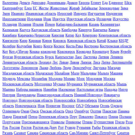
Валентина
Деньги
Динозавр
Доминикана
Дракон
Европа
Египет
Еда
Единорог
Ейск
Животные
Екатеринбург
Елец
ЕС
Жесты
Жираф
Забайкалье
Земноводные
Зима
Змея
Иваново
Ивановская область
Иероглиф
Ииндеец
Ингушетия
Индонезия
Инопланетянин
Иордания
Ирак
Иркутск
Иркутская область
Ирландия
Искусство
Исландия
Испания
Италия
Йемен
Кабардино-Балкария
Казань
Калининград
Калмыкия
Калуга
Калужская область
Камбоджа
Камерун
Камчатка
Канада
Капибара
Карачаево-Черкессия
Карелия
Катар
Кед
Кемерово
Кемеровская область
Кингисепп
Кипр
Кириши
Киров
Кировск
Кировская область
Китай
Клыки
КНДР
Колибри
Колумбия
Конго
Корги
Космос
Коста-Рика
Кострома
Костромская область
Кот
Кот-д’Ивуар
Кошка
краснодар
Красноярск
Крокодил
Кронштадт
Крым
Кувейт
Курган
Курганская область
Курск
Кыргызстан
Лаос
Ласточка
Латвия
Ленивец
Ленинградская область
Леопард
Лес
Ливан
Ливия
Липецк
Лиса
Литва
Лихтинштейн
Логотипы
Ломоносов
Лыжи
Любовь
Люди
Люксембург
Лягушка
Магадан
Магаданская область
Мадагаскар
Малайзия
Мали
Мальдивы
Мальта
Машина
Медведь
Мексика
Мозамбик
Молдова
Монако
Мопс
Мордовия
Москва
Мотоцикл
Московская область
Музыка
Мурманск
Мурманская область
Мышь
Мьянма
Наборы нашивок
Намибия
Насекомые
Настольные игры
Находка
Нигер
Нигерия
Нидерланды
Нижегородская область
Нижний Новгород
Никарагуа
Новгород
Новгородская область
Новороссийск
Новосибирск
Новосибирская
область
Новочеркасск
Нож
Норвегия
Носорог
ОАЭ
Обезьяна
Огонь
Одежда
Олимпиада
Оман
Омск
Омская область
Орел
Оренбург
Осетия
Пакистан
Панама
Панда
Парагвай
Пенза
Пензенская область
Перу
Пикалево
Пикассо
Пицца
Польша
Португалия
Пресмыкающиеся
Приколы
Приморье
Птицы
Путешествия
Пчела
Роза
Рок
Россия
Ростов
Ростов-на-Дону
Рот
Руанда
Румыния
Рыбы
Рязанская область
Рязань
Салават
Самара
Самарская область
Сан-Марино
Санкт-Петербург
Саратов