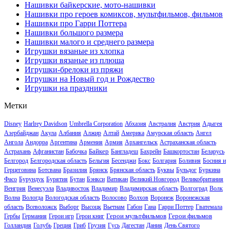
Нашивки байкерские, мото-нашивки
Нашивки про героев комиксов, мультфильмов, фильмов
Нашивки про Гарри Поттера
Нашивки большого размера
Нашивки малого и среднего размера
Игрушки вязаные из хлопка
Игрушки вязаные из плюша
Игрушки-брелоки из пряжи
Игрушки на Новый год и Рождество
Игрушки на праздники
Метки
Disney
Harlrey Davidson
Umbrella Corporation
Абхазия
Австралия
Австрия
Адыгея
Азербайджан
Акула
Албания
Алжир
Алтай
Америка
Амурская область
Ангел
Ангола
Андорра
Аргентина
Армения
Армия
Архангельск
Астраханская область
Байкер
Астрахань
Афганистан
Бабочка
Бангладеш
Бахрейн
Башкортостан
Беларусь
Белгород
Белгородская область
Бельгия
Бесенджи
Бокс
Болгария
Боливия
Босния и
Герцеговина
Ботсвана
Бразилия
Брянск
Брянская область
Буквы
Бульдог
Буркина
Фасо
Бурундук
Бурятия
Бутан
Бэнкси
Ватикан
Великий Новгород
Великобритания
Венгрия
Венесуэла
Владивосток
Владимир
Владимирская область
Волгоград
Волк
Волна
Вологда
Вологодская область
Волосово
Волхов
Воронеж
Воронежская
область
Всеволожск
Выборг
Высоцк
Вьетнам
Габон
Гана
Гарри Поттер
Гватемала
Герои мультфильмов
Герои фильмов
Гербы
Германия
Герои игр
Герои книг
Голландия
Голубь
Греция
Гриб
Грузия
Гусь
Дагестан
Дания
День Святого